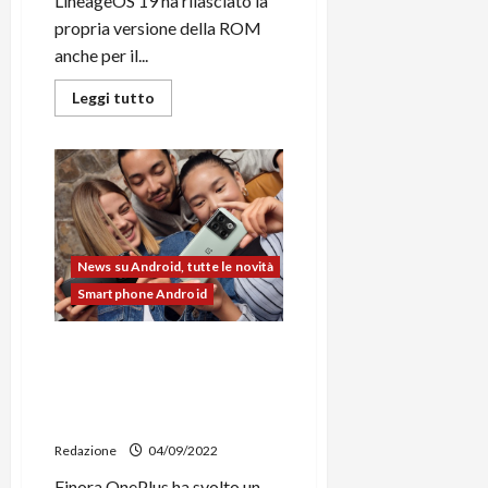
LineageOS 19 ha rilasciato la
propria versione della ROM
anche per il...
Leggi
Leggi tutto
di
più
su
LineageOS
19
disponibile
sul
Motorola
Edge
20
News su Android, tutte le novità
Smartphone Android
OnePlus 10T,
aggiornamento ad
OxygenOS A.07 e rilascio dei
sorgenti kernel
Redazione
04/09/2022
Finora OnePlus ha svolto un