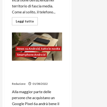
territorio di fascia media.
Come al solito, il telefono...
Leggi
Leggi tutto
di
più
su
Google
Pixel
6a,
disponibili
al
News su Android, tutte le novità
download
I
Smartphone Android
sorgenti
kernel
Google Pixel 6a, risolto il
problema legato allo
sblocco del bootloader
Redazione
01/08/2022
Alla maggior parte delle
persone che acquistano un
Google Pixel 6a andrà bene il