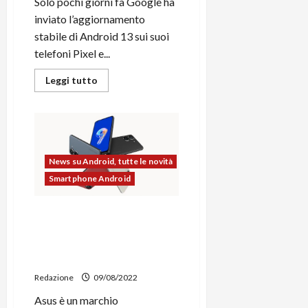
Solo pochi giorni fa Google ha
inviato l’aggiornamento
stabile di Android 13 sui suoi
telefoni Pixel e...
Leggi
Leggi tutto
di
più
su
Android
13
disponibile
su
Raspberry
News su Android, tutte le novità
Pi
4
Smartphone Android
B,
Pi
400
Asus Zenfone 9, disponibili
e
Compute
lo strumento di sblocco del
Module
bootloader e i codici
4
via
sorgenti del kernel
Custom
ROM
Redazione
09/08/2022
Asus è un marchio