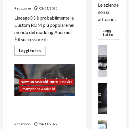
all’installazione
su
Le aziende
Android
Redazione
02/01/2023
non si
LineageOS è probabilmente la
affidano...
Custom ROM più popolare nel
Leggi
mondo del modding Android.
Leggi
tutto
di
È il successore di...
più
su
News su An
Leggi
L’evoluz
Leggi tutto
Recension
di
dell’uffi
più
passa
R
su
dal
a
LineageOS
noleggio
20
stampan
v
ufficiale
multifu
e
|
e
News su Android, tutte le novità
Novità,
smartp
m
News su An
Download
sempre
Smartphone Android
e
e
Smartphon
aggiorn
Guida
B
n
all’installazione
i
Paranoid Android “Topaz”
F
g
(Android 13) disponibile per
R
m
Google Pixel 7 e Pixel 7 Pro
1
e
1
News su An
Redazione
24/11/2022
H
Recension