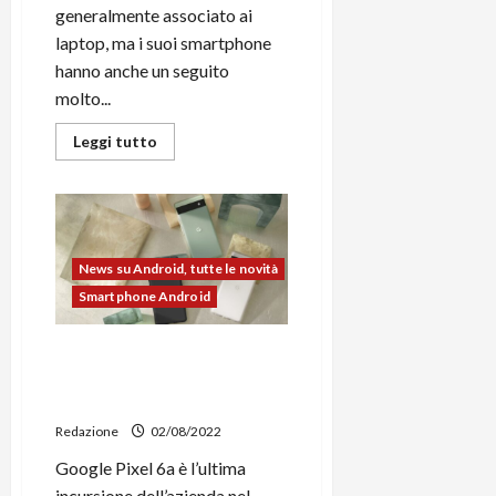
generalmente associato ai
laptop, ma i suoi smartphone
hanno anche un seguito
molto...
Leggi
Leggi tutto
di
più
su
Asus
Zenfone
9,
disponibili
lo
News su Android, tutte le novità
strumento
di
Smartphone Android
sblocco
del
bootloader
Google Pixel 6a, disponibili
e
i
al download I sorgenti
codici
kernel
sorgenti
del
Redazione
02/08/2022
kernel
Google Pixel 6a è l’ultima
incursione dell’azienda nel