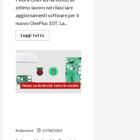
ottimo lavoro nel rilasciare
aggiornamenti software per il
nuovo OnePlus 10T. La...
Leggi
Leggi tutto
di
più
su
OnePlus
10T,
aggiornamento
ad
OxygenOS
A.07
e
rilascio
News su Android, tutte le novità
dei
sorgenti
kernel
Android 13 disponibile su
Raspberry Pi 4 B, Pi 400 e
Compute Module 4 via
Custom ROM
Redazione
27/08/2022