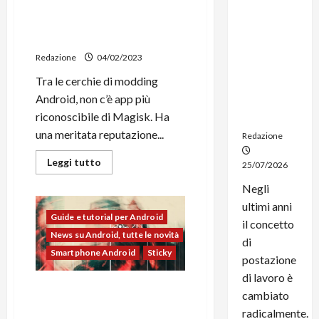
La rinascita di KernelSU:
dal
nuovo metodo per ottenere
noleggio:
i permessi di root su Android
stampanti
multifunzi
Redazione
04/02/2023
one e
Tra le cerchie di modding
smartpho
Android, non c’è app più
ne sempre
riconoscibile di Magisk. Ha
aggiornati
una meritata reputazione...
Redazione
Leggi
Leggi tutto
25/07/2026
di
più
Negli
su
La
ultimi anni
rinascita
Guide e tutorial per Android
di
il concetto
KernelSU:
News su Android, tutte le novità
nuovo
di
metodo
Smartphone Android
Sticky
postazione
per
ottenere
di lavoro è
i
LineageOS 20 ufficiale |
permessi
cambiato
di
Novità, Download e Guida
root
radicalmente.