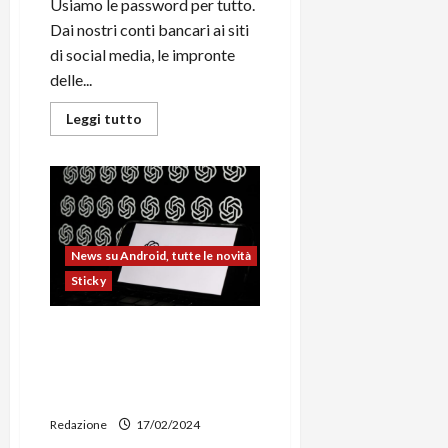
Usiamo le password per tutto.
Dai nostri conti bancari ai siti
di social media, le impronte
delle...
Leggi
Leggi tutto
di
più
su
Perché
è
importante
usare
un
password
News su Android, tutte le novità
manager
nel
Sticky
2024
OpenAI lancia Sora, nuova Ai
che genera video da 1
minuto partendo da un
prompt di testo
Redazione
17/02/2024