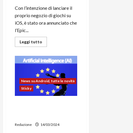
Con l’intenzione di lanciare il
proprio negozio di giochi su
iOS, è stato ora annunciato che
l’Epic...
Leggi
Leggi tutto
di
più
su
Epic
Games
Store
in
arrivo
su
News su Android, tutte le novità
Android
e
Sticky
iOS
AI Act approvato
ufficialmente in UE: cos’è e
osa prevede
Redazione
14/03/2024