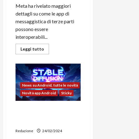
Meta ha rivelato maggiori
dettagli su come le app di
messaggistica di terze parti
possono essere
interoperabili...
Leggi
Leggi tutto
di
più
su
Meta
spiega
come
i
servizi
News su Android, tutte le novità
di
terze
Novità app Android
Sticky
parti
possono
essere
Stable Diffusion 3 ufficiale:
interoperabili
con
maggiori dettagli e più
Messenger
sicurezza
e
WhatsApp
Redazione
24/02/2024