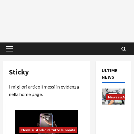
Menu
principale
Sticky
ULTIME
NEWS
I migliori articoli messi in evidenza
nella home page.
News su Android
L’evoluzio
ne
dell’uffici
News su Android, tutte le novità
o passa