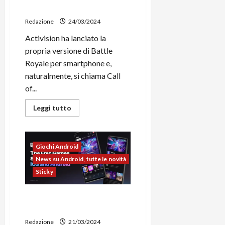
ascolto
download
C
D
i
di
appena
a
)
o
Redazione
24/03/2024
15
r
secondi
n
Activision ha lanciato la
t
e
27/06/202
propria versione di Battle
a
p
Royale per smartphone e,
1
o
3
naturalmente, si chiama Call
w
0
e
of...
0
r
Leggi
Leggi tutto
b
di
a
26/06/202
più
su
n
Call
k
of
Giochi Android
Duty:
Warzone
News su Android, tutte le novità
Mobile
23/07/202
disponibile
Sticky
ufficialmente
al
download
Epic Games Store in arrivo
su Android e iOS
Redazione
21/03/2024