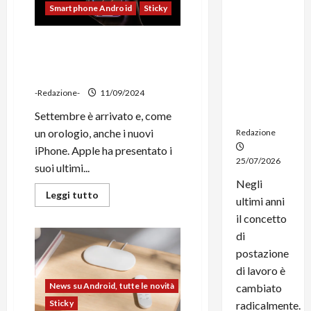
dal
Smartphone Android
Sticky
noleggio:
stampanti
iPhone 16 e iPhone 16 Pro
multifunzi
ufficiali: il meglio che Apple
one e
ha da offrire in salsa IA
smartpho
-Redazione-
11/09/2024
ne sempre
aggiornati
Settembre è arrivato e, come
un orologio, anche i nuovi
Redazione
iPhone. Apple ha presentato i
25/07/2026
suoi ultimi...
Negli
Leggi
Leggi tutto
ultimi anni
di
più
il concetto
su
iPhone
di
16
e
postazione
iPhone
di lavoro è
16
Pro
News su Android, tutte le novità
cambiato
ufficiali:
il
Sticky
radicalmente.
meglio