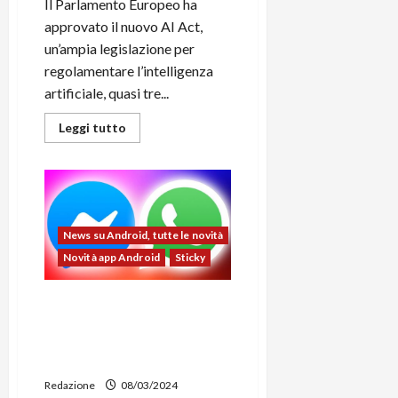
Il Parlamento Europeo ha
approvato il nuovo AI Act,
un’ampia legislazione per
regolamentare l’intelligenza
artificiale, quasi tre...
Leggi
Leggi tutto
di
più
su
AI
Act
approvato
ufficialmente
in
News su Android, tutte le novità
UE:
cos’è
Novità app Android
Sticky
e
osa
prevede
Meta spiega come i servizi di
terze parti possono essere
interoperabili con
Messenger e WhatsApp
Redazione
08/03/2024