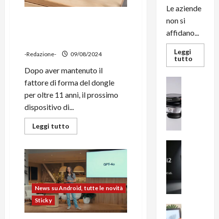
che
Le aziende
Apple
Google TV Streamer
non si
ha
da
ufficiale: nuovo set-top-box
affidano...
offrire
4K da 129 euro
in
salsa
Leggi
IA
-Redazione-
09/08/2024
Leggi
tutto
di
Dopo aver mantenuto il
più
su
News su An
fattore di forma del dongle
L’evoluz
Recension
dell’uffi
per oltre 11 anni, il prossimo
passa
R
dal
dispositivo di...
a
noleggio
stampan
v
Leggi
Leggi tutto
multifu
di
e
e
più
smartp
m
News su An
su
sempre
Google
e
Smartphon
aggiorn
TV
B
n
Streamer
ufficiale:
i
F
nuovo
g
R
set-
News su Android, tutte le novità
top-
m
1
box
Sticky
e
4K
1
News su An
da
H
Recension