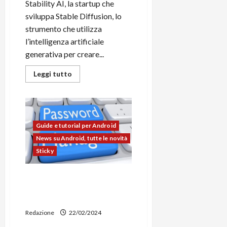
Stability AI, la startup che
sviluppa Stable Diffusion, lo
strumento che utilizza
l’intelligenza artificiale
generativa per creare...
Leggi
Leggi tutto
di
più
su
Stable
Diffusion
3
ufficiale:
Guide e tutorial per Android
maggiori
dettagli
News su Android, tutte le novità
e
Sticky
più
sicurezza
Perché è importante usare
un password manager nel
2024
Redazione
22/02/2024