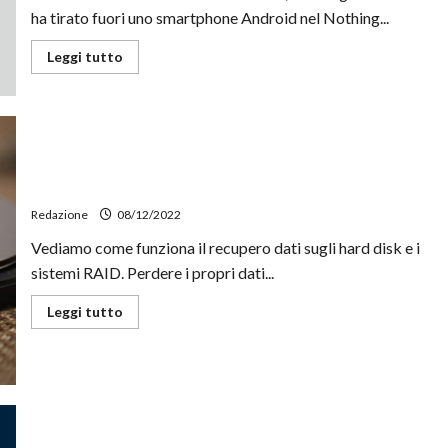
flip
ha tirato fuori uno smartphone Android nel Nothing...
phone
Leggi
Leggi tutto
di
più
su
Nothing,
i
nuovi
auricolari
TWS
arriveranno
Il recupero dati su RAID e hard disk: come funziona
attraverso
il
Redazione
08/12/2022
sub-
brand
Vediamo come funziona il recupero dati sugli hard disk e i
Particles
by
sistemi RAID. Perdere i propri dati...
XO
Leggi
Leggi tutto
di
più
su
Il
recupero
dati
su
RAID
e
Bullitt e Mediatek insieme per il primo smartphone con