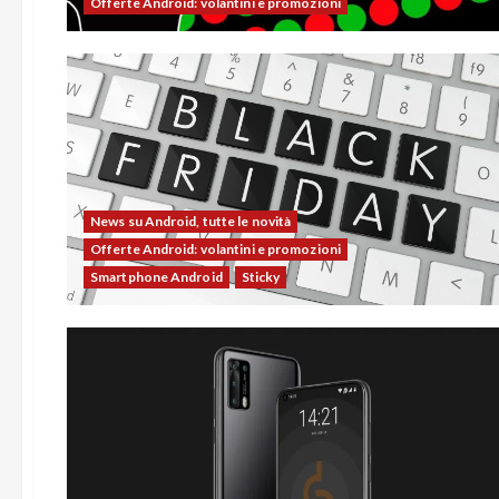
Offerte Android: volantini e promozioni
News su Android, tutte le novità
Offerte Android: volantini e promozioni
Smartphone Android
Sticky