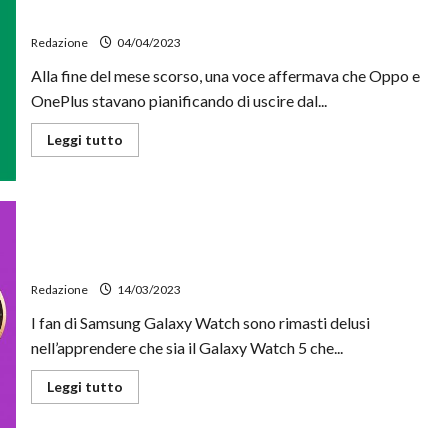
non
operazioni in Germania
funzionerà
più
Redazione
04/04/2023
su
questi
Alla fine del mese scorso, una voce affermava che Oppo e
49
smartphone
OnePlus stavano pianificando di uscire dal...
Leggi
Leggi tutto
di
più
su
OPPO,
la
disputa
con
Samsung Galaxy Watch 6 Pro riporterà in auge la ghiera
Nokia
rotante
ne
fa
Redazione
14/03/2023
sospendere
le
operazioni
I fan di Samsung Galaxy Watch sono rimasti delusi
in
nell’apprendere che sia il Galaxy Watch 5 che...
Germania
Leggi
Leggi tutto
di
più
su
Samsung