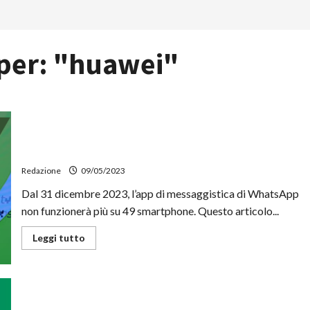
 per:
"huawei"
Da fine anno WhatsApp non funzionerà più su questi 49
smartphone
Redazione
09/05/2023
Dal 31 dicembre 2023, l’app di messaggistica di WhatsApp
non funzionerà più su 49 smartphone. Questo articolo...
Leggi
Leggi tutto
di
più
su
Da
fine
anno
WhatsApp
OPPO, la disputa con Nokia ne fa sospendere le