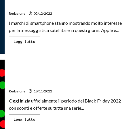
hard
disk:
messaggistica satellitare
come
funziona
Redazione
02/12/2022
I marchi di smartphone stanno mostrando molto interesse
per la messaggistica satellitare in questi giorni. Apple e...
Leggi
Leggi tutto
di
più
su
Bullitt
e
Mediatek
insieme
per
Le migliori offerte del Black Friday 2022 di Amazon sugli
il
primo
smartwatch
smartphone
con
Redazione
18/11/2022
messaggistica
satellitare
Oggi inizia ufficialmente il periodo del Black Friday 2022
con sconti e offerte su tutta una serie...
Leggi
Leggi tutto
di
più