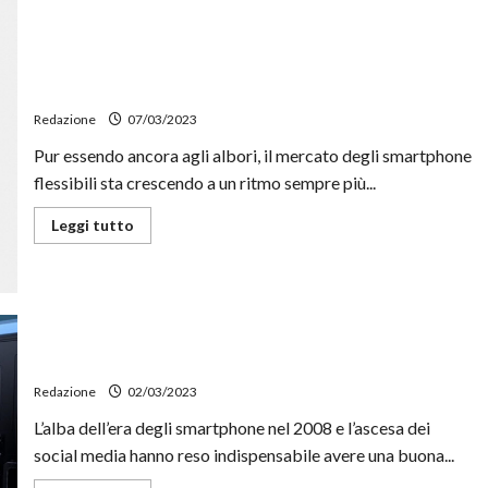
Galaxy
Watch
6
Pro
Samsung ha venduto più smartphone flessibili nel 2022
riporterà
in
di tutti gli altri messi assieme
auge
la
Redazione
07/03/2023
ghiera
rotante
Pur essendo ancora agli albori, il mercato degli smartphone
flessibili sta crescendo a un ritmo sempre più...
Leggi
Leggi tutto
di
più
su
Samsung
ha
venduto
più
smartphone
Come funziona la fotocamera degli smartphone
flessibili
nel
2022
Redazione
02/03/2023
di
tutti
L’alba dell’era degli smartphone nel 2008 e l’ascesa dei
gli
altri
social media hanno reso indispensabile avere una buona...
messi
assieme