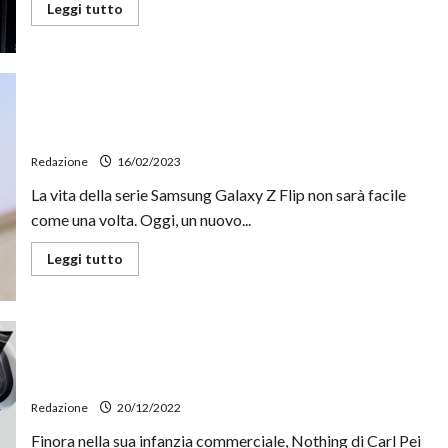
Leggi
Leggi tutto
di
più
su
Come
funziona
la
fotocamera
OPPO Find N2 Flip ufficiale: “carne fresca” nel mercato
degli
smartphone
dei flip phone
Redazione
16/02/2023
La vita della serie Samsung Galaxy Z Flip non sarà facile
come una volta. Oggi, un nuovo...
Leggi
Leggi tutto
di
più
su
OPPO
Find
N2
Flip
Nothing, i nuovi auricolari TWS arriveranno attraverso
ufficiale:
il sub-brand Particles by XO
“carne
fresca”
Redazione
20/12/2022
nel
mercato
Finora nella sua infanzia commerciale, Nothing di Carl Pei
dei