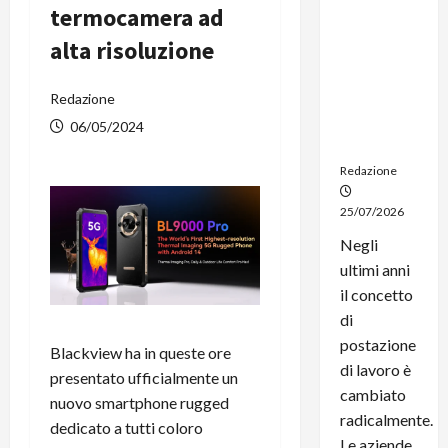
termocamera ad
noleggio:
stampanti
alta risoluzione
multifunzi
one e
Redazione
smartpho
ne sempre
06/05/2024
aggiornati
Redazione
25/07/2026
Negli
ultimi anni
il concetto
di
postazione
Blackview ha in queste ore
di lavoro è
presentato ufficialmente un
cambiato
nuovo smartphone rugged
radicalmente.
dedicato a tutti coloro
Le aziende