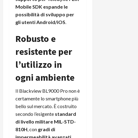
e
d
p
e
Mobile SDK espande le
D
e
p
r
a
possibilità di sviluppo per
r
i
c
y
A
gli utenti Android/iOS
.
o
i
2
n
d
c
0
d
Robusto e
i
l
2
r
s
o
6
resistente per
o
p
c
i
l
o
l’utilizzo in
d
a
25/06/202
m
c
y
p
ogni ambiente
o
(
u
n
e
t
s
-
e
Il Blackview BL9000 Pro non è
c
i
r
certamente lo smartphone più
h
n
e
bello sul mercato. È costruito
e
k
f
secondo l’esigente
standard
r
+
u
di livello militare MIL-STD-
m
L
n
810H
, con
gradi di
o
C
z
C
impermeabilità avanzati
D