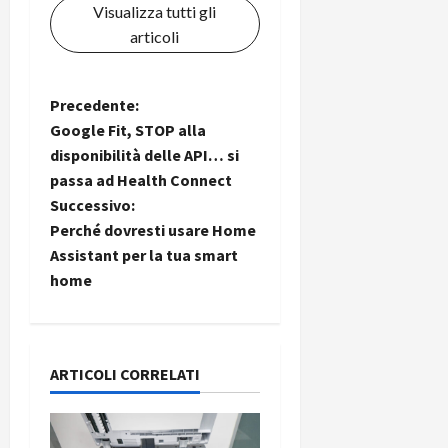
Visualizza tutti gli
articoli
N
Precedente:
Google Fit, STOP alla
a
disponibilità delle API… si
passa ad Health Connect
v
Successivo:
i
Perché dovresti usare Home
Assistant per la tua smart
g
home
a
z
ARTICOLI CORRELATI
i