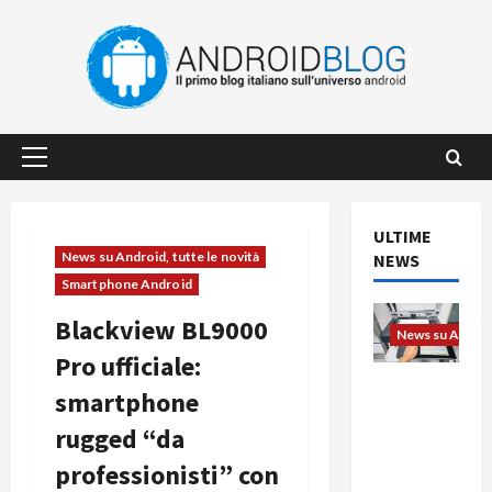
Vai
al
contenuto
Menu
principale
ULTIME
News su Android, tutte le novità
NEWS
Smartphone Android
Blackview BL9000
News su Android
Pro ufficiale:
L’evoluzio
smartphone
ne
rugged “da
dell’uffici
o passa
professionisti” con
dal