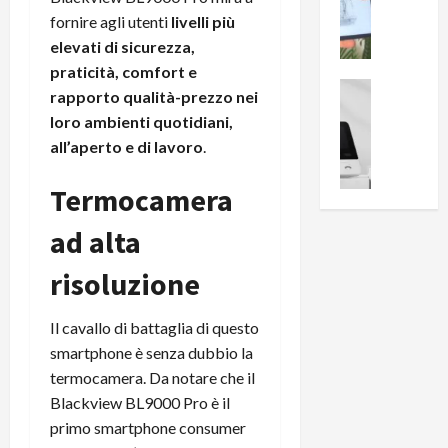
i
0
e
fornire agli utenti
livelli più
B
a
c
r
l
elevati di sicurezza,
e
e
l
praticità, comfort e
n
a
News su An
a
rapporto qualità-prezzo nei
s
Offerte An
k
p
loro ambienti quotidiani,
L
i
D
r
all’aperto e di lavoro
.
e
o
u
o
m
n
a
v
Termocamera
i
e
l
a
g
B
2
:
ad alta
l
i
p
i
i
g
r
l
risoluzione
o
m
o
l
r
e
n
u
i
Il cavallo di battaglia di questo
B
t
m
o
7
o
smartphone è senza dubbio la
i
f
P
a
n
termocamera. Da notare che il
f
r
l
a
Blackview BL9000 Pro è il
e
o
l
z
primo smartphone consumer
r
B
a
i