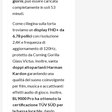
giorni
, può essere caricata
completamente in soli 53
minuti.
Come ciliegina sulla torta
troviamo un
display FHD+ da
6,78 pollici
con risoluzione
2,4K e frequenza di
aggiornamento di 120Hz,
protetto da Corning Gorilla
Glass Victus. Inoltre, vanta
doppi altoparlanti Harman
Kardon
garantendo una
qualità del suono coinvolgente
per film, musica e accattivanti
effetti audio di gioco. Inoltre,
BL9000 Pro ha ottenuto la
certificazione TÜV SÜD per
la bassa luce blu
, dando