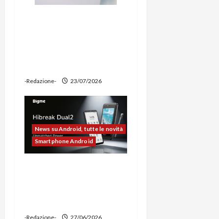
Ravemen FR1100 alla
prova: illuminazione
potente, supporto per
ciclocomputer e funzione
power bank
-Redazione-
23/07/2026
News su Android, tutte le novità
Smartphone Android
Bigme HiBreak Dual 2
pronto al lancio con la
novità del doppio display
(e-ink + LCD)
-Redazione-
27/06/2026