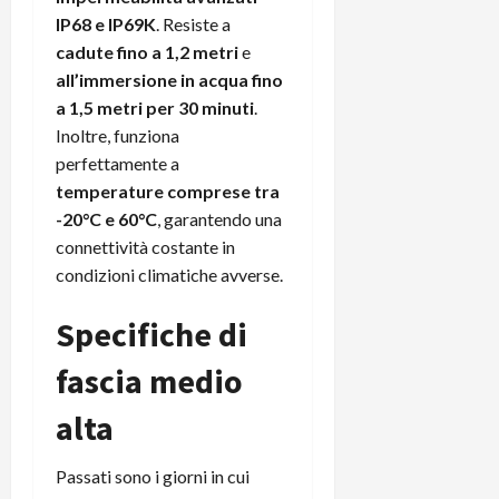
i
a
)
IP68 e IP69K
. Resiste a
o
r
n
cadute fino a 1,2 metri
e
t
e
27/06/202
all’immersione in acqua fino
a
p
a 1,5 metri per 30 minuti
.
1
o
Inoltre, funziona
3
w
perfettamente a
0
e
temperature comprese tra
0
r
-20°C e 60°C
, garantendo una
b
a
26/06/202
connettività costante in
n
condizioni climatiche avverse.
k
Specifiche di
23/07/202
fascia medio
alta
Passati sono i giorni in cui