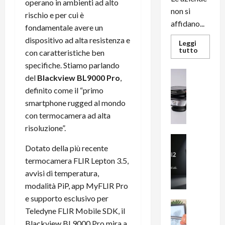
operano in ambienti ad alto
non si
rischio e per cui è
affidano...
fondamentale avere un
dispositivo ad alta resistenza e
Leggi
Leggi
tutto
con caratteristiche ben
di
più
specifiche. Stiamo parlando
su
News su An
del
Blackview BL9000 Pro
,
L’evoluz
Recension
dell’uffi
definito come il “primo
passa
R
dal
smartphone rugged al mondo
a
noleggio
stampan
con termocamera ad alta
v
multifu
e
e
risoluzione”.
smartp
m
News su An
sempre
Dotato della più recente
e
Smartphon
aggiorn
B
n
termocamera FLIR Lepton 3.5,
i
F
avvisi di temperatura,
g
R
modalità PiP, app MyFLIR Pro
m
1
e supporto esclusivo per
e
1
News su An
Teledyne FLIR Mobile SDK, il
H
Recension
0
Blackview BL9000 Pro mira a
R