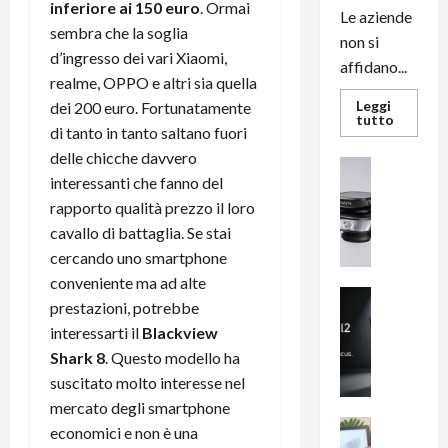
inferiore ai 150 euro
. Ormai
Le aziende
sembra che la soglia
non si
d’ingresso dei vari Xiaomi,
affidano...
realme, OPPO e altri sia quella
Leggi
dei 200 euro. Fortunatamente
Leggi
tutto
di tanto in tanto saltano fuori
di
più
delle chicche davvero
su
News su An
L’evoluz
interessanti che fanno del
Recension
dell’uffi
passa
R
rapporto qualità prezzo il loro
dal
a
noleggio
cavallo di battaglia. Se stai
stampan
v
cercando uno smartphone
multifu
e
e
conveniente ma ad alte
smartp
m
News su An
sempre
prestazioni, potrebbe
e
Smartphon
aggiorn
interessarti il
Blackview
B
n
Shark 8
. Questo modello ha
i
F
g
R
suscitato molto interesse nel
m
1
mercato degli smartphone
e
1
News su An
economici e non è una
H
Recension