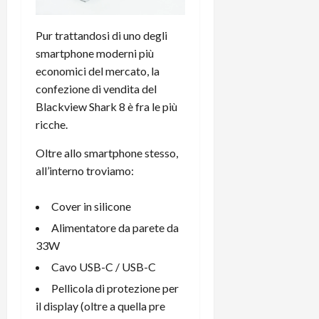
m
a
o
p
e
d
p
e
D
e
p
Pur trattandosi di uno degli
r
a
r
i
c
smartphone moderni più
y
A
o
i
economici del mercato, la
2
n
d
c
confezione di vendita del
0
d
i
l
Blackview Shark 8 è fra le più
2
r
s
o
ricche.
6
o
p
c
i
l
o
Oltre allo smartphone stesso,
d
a
25/06/202
m
all’interno troviamo:
c
y
p
o
(
u
n
Cover in silicone
e
t
s
-
e
Alimentatore da parete da
c
i
r
33W
h
n
e
Cavo USB-C / USB-C
e
k
f
r
+
u
Pellicola di protezione per
m
L
n
il display (oltre a quella pre
o
C
z