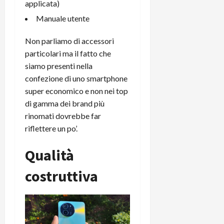
applicata)
C
D
i
Manuale utente
a
)
o
r
n
Non parliamo di accessori
t
e
27/06/202
a
particolari ma il fatto che
p
1
o
siamo presenti nella
3
w
confezione di uno smartphone
0
e
super economico e non nei top
0
r
di gamma dei brand più
b
rinomati dovrebbe far
a
26/06/202
riflettere un po’.
n
k
Qualità
23/07/202
costruttiva