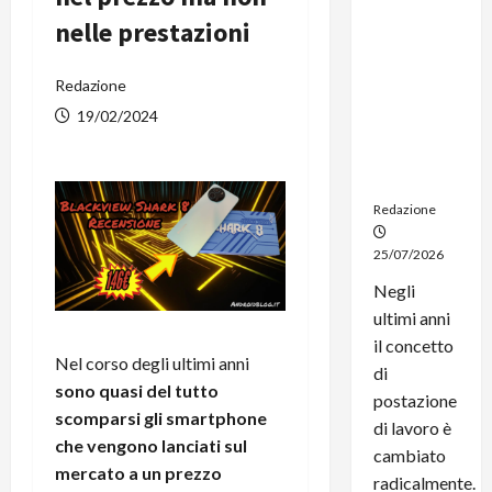
dal
nelle prestazioni
noleggio:
stampanti
multifunzi
Redazione
one e
19/02/2024
smartpho
ne sempre
aggiornati
Redazione
25/07/2026
Negli
ultimi anni
il concetto
Nel corso degli ultimi anni
di
sono quasi del tutto
postazione
scomparsi gli smartphone
di lavoro è
che vengono lanciati sul
cambiato
mercato a un prezzo
radicalmente.