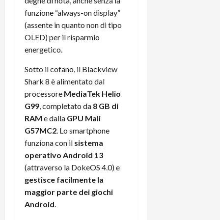
degne di nota, anche senza la
funzione “always-on display”
(assente in quanto non di tipo
OLED) per il risparmio
energetico.
Sotto il cofano, il Blackview
Shark 8 è alimentato dal
processore
MediaTek Helio
G99
, completato da
8 GB di
RAM
e dalla
GPU Mali
G57MC2
. Lo smartphone
funziona con il
sistema
operativo Android 13
(attraverso la DokeOS 4.0) e
gestisce facilmente la
maggior parte dei giochi
Android
.