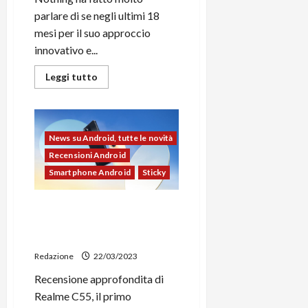
C
D
i
parlare di se negli ultimi 18
a
)
o
mesi per il suo approccio
r
n
innovativo e...
t
e
27/06/202
a
p
Leggi
Leggi tutto
di
1
o
più
3
w
su
Recensione
0
e
Nothing
0
Ear
r
News su Android, tutte le novità
(2):
b
squadra
Recensioni Android
che
a
26/06/202
vince
Smartphone Android
Sticky
n
non
si
k
cambia
Recensione Realme C55, la
(ma
si
Dynamic Island (Mini
23/07/202
migliora)
Capsule) arriva su Android
Redazione
22/03/2023
Recensione approfondita di
Realme C55, il primo