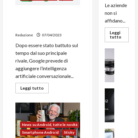
Privacy
Le aziende
pubblica
le
non si
Google pronta alla
linee
rivoluzione: aggiungerà
affidano...
guida
che
Bard nella Ricerca
OpenAI
Leggi
dovrà
Redazione
07/04/2023
Leggi
tutto
seguire
di
Dopo essere stato battuto sul
più
su
News su An
tempo dal suo principale
L’evoluz
Recension
dell’uffi
rivale, Google prevede di
passa
R
dal
aggiungere l’intelligenza
a
noleggio
stampan
artificiale conversazionale...
v
multifu
e
e
Leggi
Leggi tutto
smartp
m
News su An
di
sempre
più
e
Smartphon
aggiorn
su
B
n
Google
pronta
i
F
alla
g
R
rivoluzione:
aggiungerà
m
1
News su Android, tutte le novità
Bard
e
nella
1
News su An
Smartphone Android
Sticky
Ricerca
H
Recension