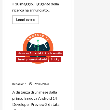
il 10 maggio. Il gigante della
ricerca ha annunciato...
Leggi
Leggi tutto
di
più
su
Il
Google
I/O
2023
si
terrà
News su Android, tutte le novità
ufficialmente
il
Smartphone Android
Sticky
10
maggio
Android 14 Developer
Preview 2 ufficiale | Novità
Redazione
09/03/2023
A distanza di un mese dalla
prima, la nuova Android 14
Developer Preview 2 è stata