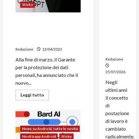
dal
Sticky
noleggio:
stampanti
ChatGPT bloccato in Italia: il
multifunzi
Garante della Privacy
one e
pubblica le linee guida che
smartpho
OpenAI dovrà seguire
ne sempre
Redazione
13/04/2023
aggiornati
Alla fine di marzo, il Garante
Redazione
per la protezione dei dati
25/07/2026
personali, ha annunciato che il
Negli
nuovo...
ultimi anni
Leggi
Leggi tutto
il concetto
di
più
di
su
ChatGPT
postazione
bloccato
in
di lavoro è
Italia:
cambiato
News su Android, tutte le novità
il
Garante
radicalmente.
Novità app Android
Sticky
della