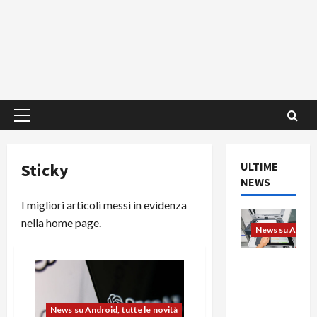
Menu
principale
Sticky
ULTIME
NEWS
I migliori articoli messi in evidenza
nella home page.
News su Android
L’evoluzio
ne
dell’uffici
o passa
News su Android, tutte le novità