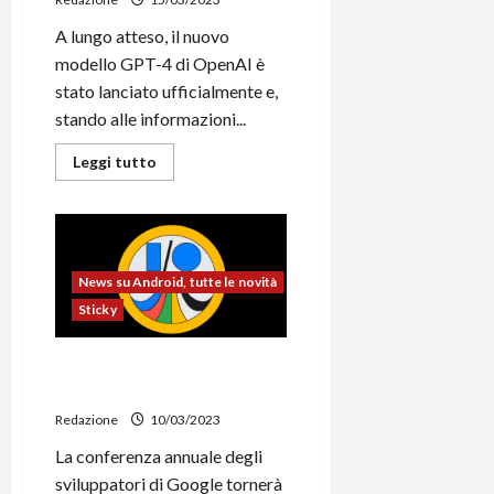
nel
2024
A lungo atteso, il nuovo
modello GPT-4 di OpenAI è
stato lanciato ufficialmente e,
stando alle informazioni...
Leggi
Leggi tutto
di
più
su
OpenAI
lancia
GPT-
4,
News su Android, tutte le novità
nuovo
modello
Sticky
che
riesce
a
superare
Il Google I/O 2023 si terrà
gli
ufficialmente il 10 maggio
esami
universitari
Redazione
10/03/2023
La conferenza annuale degli
sviluppatori di Google tornerà