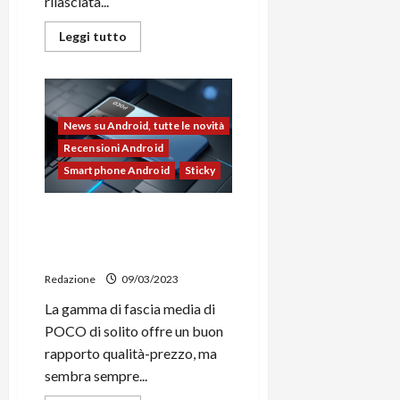
rilasciata...
Leggi
Leggi tutto
di
più
su
Android
14
Developer
Preview
News su Android, tutte le novità
2
ufficiale
Recensioni Android
|
Smartphone Android
Sticky
Novità
Recensione POCO X5 5G,
discreto per chi vuole
spendere il giusto
Redazione
09/03/2023
La gamma di fascia media di
POCO di solito offre un buon
rapporto qualità-prezzo, ma
sembra sempre...