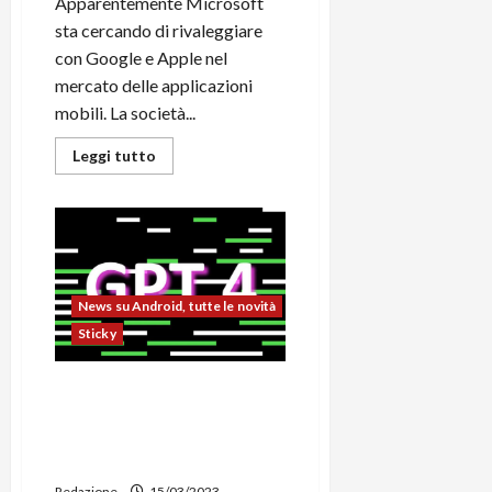
Apparentemente Microsoft
sta cercando di rivaleggiare
con Google e Apple nel
mercato delle applicazioni
mobili. La società...
Leggi
Leggi tutto
di
più
su
Il
nuovo
Xbox
App
Store
che
News su Android, tutte le novità
competerà
con
Sticky
Google
ed
Apple
su
OpenAI lancia GPT-4, nuovo
Android
modello che riesce a
e
iOS
superare gli esami
potrebbe
universitari
arrivare
già
Redazione
15/03/2023