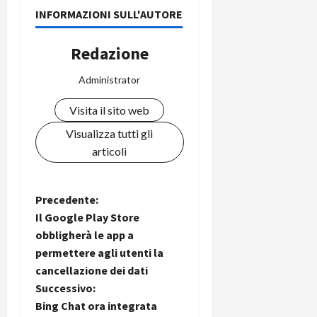
INFORMAZIONI SULL'AUTORE
Redazione
Administrator
Visita il sito web
Visualizza tutti gli
articoli
N
Precedente:
Il Google Play Store
a
obbligherà le app a
permettere agli utenti la
v
cancellazione dei dati
i
Successivo:
Bing Chat ora integrata