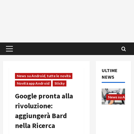
Menu
principale
ULTIME
News su Android, tutte le novità
NEWS
Novità app Android
Sticky
Google pronta alla
News su Android
rivoluzione:
L’evoluzio
aggiungerà Bard
ne
nella Ricerca
dell’uffici
o passa