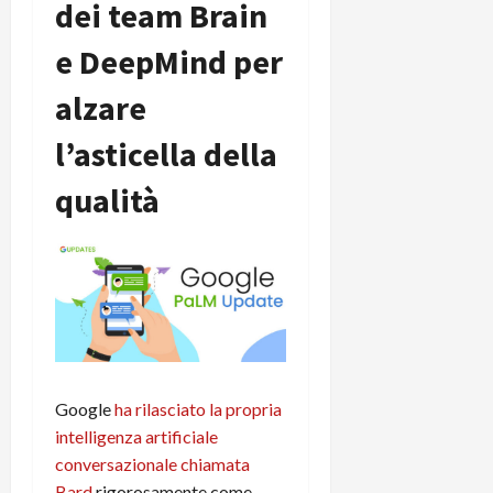
dei team Brain
C
D
i
a
)
o
e DeepMind per
r
n
t
e
alzare
27/06/202
a
p
1
o
l’asticella della
3
w
0
qualità
e
0
r
b
a
26/06/202
n
k
23/07/202
Google
ha rilasciato la propria
intelligenza artificiale
conversazionale chiamata
Bard
rigorosamente come