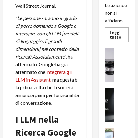
Le aziende
Wall Street Journal.
non si
“
Le persone saranno in grado
affidano...
di porre domande a Google e
Leggi
interagire con gli LLM [modelli
Leggi
tutto
di linguaggio di grandi
di
più
dimensioni] nel contesto della
su
News su An
L’evoluz
ricerca? Assolutamente
“, ha
Recension
dell’uffi
passa
R
affermato. Google ha già
dal
a
noleggio
affermato che
integrerà gli
stampan
v
LLM in Assistant
, ma questa è
multifu
e
e
la prima volta che la società
smartp
m
News su An
sempre
annuncia piani per funzionalità
e
Smartphon
aggiorn
di conversazione.
B
n
i
F
I LLM nella
g
R
m
1
Ricerca Google
e
1
News su An
H
Recension