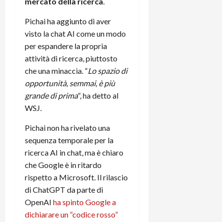
mercato della ricerca
.
r
B
a
i
t
W
n
o
Pichai ha aggiunto di aver
e
:
c
n
visto la chat AI come un modo
S
i
i
e
per espandere la propria
w
l
o
p
attività di ricerca, piuttosto
i
m
c
o
t
i
che una minaccia. “
Lo spazio di
o
t
c
g
n
opportunità, semmai, è più
e
h
l
l
n
grande di prima
“, ha detto al
B
i
a
t
WSJ.
o
o
n
e
t
r
o
,
Pichai non ha rivelato una
p
e
v
s
sequenza temporale per la
e
-
i
u
ricerca AI in chat, ma è chiaro
r
b
t
p
che Google è in ritardo
i
o
à
p
rispetto a Microsoft. Il rilascio
l
o
d
o
P
di ChatGPT da parte di
k
e
r
r
r
OpenAI
ha spinto Google a
l
t
i
e
d
o
dichiarare un “codice rosso”