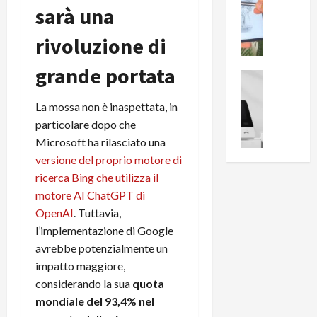
0
sarà una
R
i
0
e
B
a
rivoluzione di
c
r
l
e
e
l
grande portata
n
a
News su An
a
s
Offerte An
k
p
L
i
La mossa non è inaspettata, in
D
r
e
o
u
particolare dopo che
o
m
n
a
v
Microsoft ha rilasciato una
i
e
l
a
versione del proprio motore di
g
B
2
:
ricerca Bing che utilizza il
l
i
p
i
motore AI ChatGPT di
i
g
r
l
OpenAI
. Tuttavia,
o
m
o
l
r
l’implementazione di Google
e
n
u
i
B
t
avrebbe potenzialmente un
m
o
7
o
i
impatto maggiore,
f
P
a
n
considerando la sua
quota
f
r
l
a
mondiale del 93,4% nel
e
o
l
z