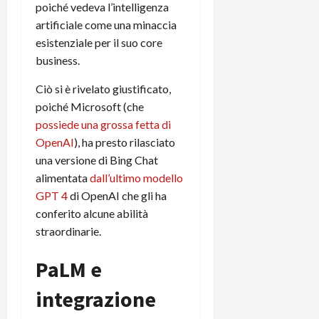
m
a
o
p
poiché vedeva l’intelligenza
e
d
p
e
artificiale come una minaccia
D
e
p
r
esistenziale per il suo core
a
r
i
c
business.
y
A
o
i
2
n
d
c
Ciò si è rivelato giustificato,
0
d
i
l
poiché Microsoft (che
2
r
s
o
possiede una grossa fetta di
6
o
p
c
OpenAI
), ha presto rilasciato
i
l
o
d
a
una versione di Bing Chat
25/06/202
m
c
y
p
alimentata
dall’ultimo modello
o
(
u
GPT 4
di OpenAI che gli ha
n
e
t
conferito alcune abilità
s
-
e
straordinarie.
c
i
r
h
n
e
PaLM e
e
k
f
r
+
u
integrazione
m
L
n
o
C
z