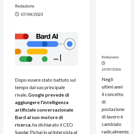
dal
Redazione
noleggio:
07/04/2023
stampanti
multifunzi
one e
smartpho
ne sempre
aggiornati
Redazione
25/07/2026
Negli
Dopo essere stato battuto sul
ultimi anni
tempo dal suo principale
il concetto
rivale,
Google prevede di
di
aggiungere l’intelligenza
postazione
artificiale conversazionale
di lavoro è
Bard al suo motore di
cambiato
ricerca
, ha dichiarato il CEO
radicalmente.
Sundar Pichai in un’intervista al