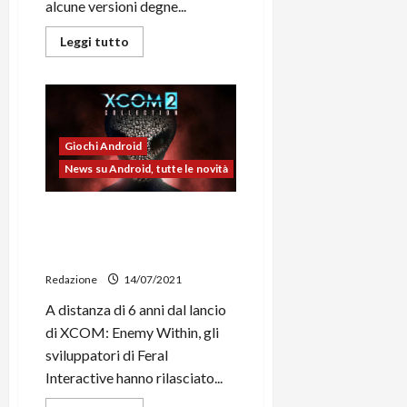
alcune versioni degne...
Leggi
Leggi tutto
di
più
su
Google
Fit
si
aggiorna:
arriva
Giochi Android
il
Material
News su Android, tutte le novità
You
e
la
La XCOM 2 Collection
nuova
scheda
disponibile su Android (DLC
Sfoglia
compresi)
Redazione
14/07/2021
A distanza di 6 anni dal lancio
di XCOM: Enemy Within, gli
sviluppatori di Feral
Interactive hanno rilasciato...