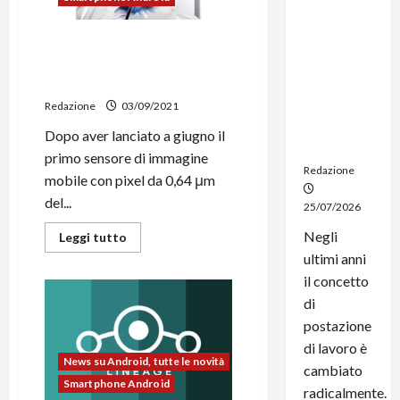
dal
noleggio:
Da Samsung arriva la
stampanti
fotocamera per smartphone
multifunzi
da 200MP
one e
Redazione
03/09/2021
smartpho
ne sempre
Dopo aver lanciato a giugno il
aggiornati
primo sensore di immagine
Redazione
mobile con pixel da 0,64 μm
del...
25/07/2026
Negli
Leggi
Leggi tutto
di
ultimi anni
più
su
il concetto
Da
Samsung
di
arriva
la
postazione
fotocamera
di lavoro è
per
smartphone
News su Android, tutte le novità
cambiato
da
Smartphone Android
200MP
radicalmente.