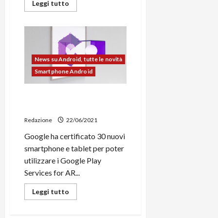
Leggi
Leggi tutto
di
più
su
La
XCOM
2
Collection
disponibile
News su Android, tutte le novità
su
Android
Smartphone Android
(DLC
compresi)
Google certifica 30 nuovi
smartphone per ARCore
Redazione
22/06/2021
Google ha certificato 30 nuovi
smartphone e tablet per poter
utilizzare i Google Play
Services for AR...
Leggi
Leggi tutto
di
più
su