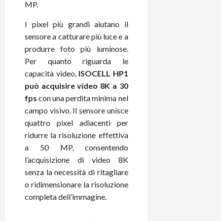
r
MP.
B
a
i
t
W
n
o
I pixel più grandi aiutano il
e
:
c
n
sensore a catturare più luce e a
S
i
i
e
w
l
produrre foto più luminose.
o
p
i
m
c
Per quanto riguarda le
o
t
i
o
t
capacità video,
ISOCELL HP1
c
g
n
e
può acquisire video 8K a 30
h
l
l
n
fps
con una perdita minima nel
B
i
a
t
campo visivo. Il sensore unisce
o
o
n
e
quattro pixel adiacenti per
t
r
o
,
p
ridurre la risoluzione effettiva
e
v
s
e
-
i
a 50 MP, consentendo
u
r
b
t
p
l’acquisizione di video 8K
i
o
à
p
senza la necessità di ritagliare
l
o
d
o
o ridimensionare la risoluzione
P
k
e
r
completa dell’immagine.
r
r
l
t
i
e
d
o