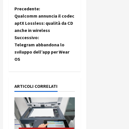
N
Precedente:
Qualcomm annuncia il codec
a
aptX Lossless: qualità da CD
anche in wireless
v
Successivo:
i
Telegram abbandona lo
sviluppo dell’app per Wear
g
OS
a
z
ARTICOLI CORRELATI
i
o
n