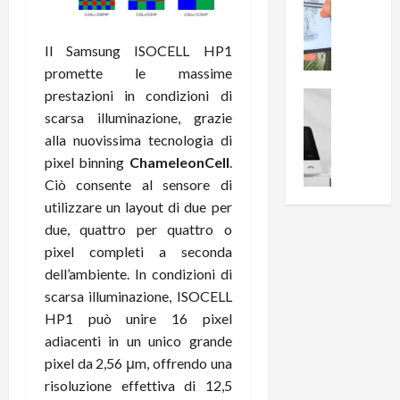
0
R
i
0
e
B
a
Il Samsung ISOCELL HP1
c
r
l
promette le massime
e
e
l
n
prestazioni in condizioni di
a
News su An
a
s
Offerte An
k
scarsa illuminazione, grazie
p
L
i
D
r
alla nuovissima tecnologia di
e
o
u
o
pixel binning
ChameleonCell
.
m
n
a
v
Ciò consente al sensore di
i
e
l
a
utilizzare un layout di due per
g
B
2
:
due, quattro per quattro o
l
i
p
i
i
pixel completi a seconda
g
r
l
o
m
o
dell’ambiente. In condizioni di
l
r
e
n
u
scarsa illuminazione, ISOCELL
i
B
t
m
HP1 può unire 16 pixel
o
7
o
i
adiacenti in un unico grande
f
P
a
n
pixel da 2,56 μm, offrendo una
f
r
l
a
risoluzione effettiva di 12,5
e
o
l
z