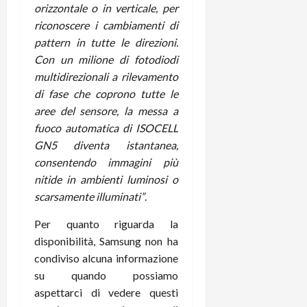
orizzontale o in verticale, per
C
D
i
riconoscere i cambiamenti di
a
)
o
r
pattern in tutte le direzioni.
n
t
e
Con un milione di fotodiodi
27/06/202
a
p
multidirezionali a rilevamento
1
o
di fase che coprono tutte le
3
w
aree del sensore, la messa a
0
e
fuoco automatica di ISOCELL
0
r
GN5 diventa istantanea,
b
consentendo immagini più
a
26/06/202
nitide in ambienti luminosi o
n
k
scarsamente illuminati”
.
Per quanto riguarda la
23/07/202
disponibilità, Samsung non ha
condiviso alcuna informazione
su quando possiamo
aspettarci di vedere questi