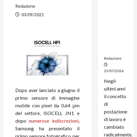
dal
Redazione
noleggio:
03/09/2021
stampanti
multifunzi
one e
smartpho
ne sempre
aggiornati
Redazione
25/07/2026
Negli
ultimi anni
Dopo aver lanciato a giugno il
il concetto
primo sensore di immagine
di
mobile con pixel da 0,64 μm
postazione
del settore, ISOCELL JN1 e
di lavoro è
dopo
numerose indiscrezioni
,
cambiato
Samsung ha presentato il
radicalmente.
primo sensore fotografico per