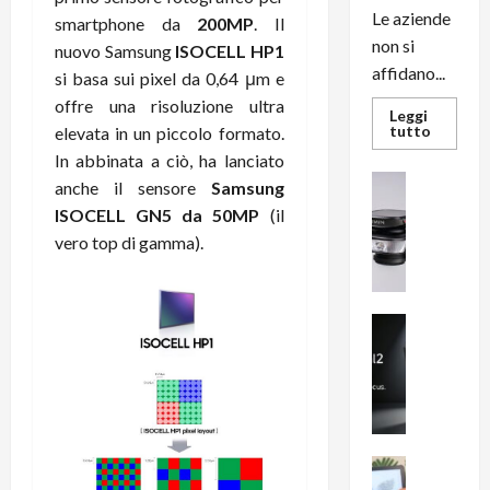
Le aziende
smartphone da
200MP
. Il
non si
nuovo Samsung
ISOCELL HP1
affidano...
si basa sui pixel da 0,64 μm e
offre una risoluzione ultra
Leggi
Leggi
tutto
elevata in un piccolo formato.
di
In abbinata a ciò, ha lanciato
più
su
News su An
anche il sensore
Samsung
L’evoluz
Recension
dell’uffi
ISOCELL GN5 da 50MP
(il
passa
R
dal
vero top di gamma).
a
noleggio
stampan
v
multifu
e
e
smartp
m
News su An
sempre
e
Smartphon
aggiorn
B
n
i
F
g
R
m
1
e
1
News su An
H
Recension