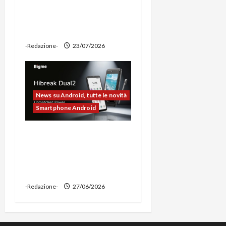
potente, supporto per
ciclocomputer e funzione
power bank
-Redazione-
23/07/2026
News su Android, tutte le novità
Smartphone Android
Bigme HiBreak Dual 2
pronto al lancio con la
novità del doppio display
(e-ink + LCD)
-Redazione-
27/06/2026