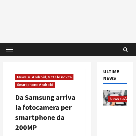
Menu
principale
ULTIME
News su Android, tutte le novità
NEWS
Smartphone Android
Da Samsung arriva
News su Android
la fotocamera per
L’evoluzio
smartphone da
ne
200MP
dell’uffici
o passa