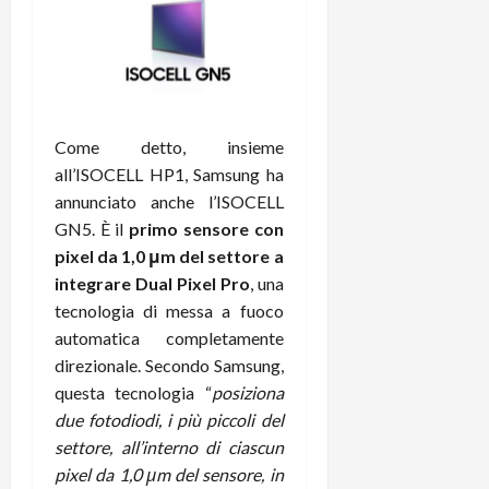
m
a
o
p
e
d
p
e
D
e
p
r
a
r
i
c
y
A
o
i
2
n
d
c
0
d
Come detto, insieme
i
l
2
r
s
all’ISOCELL HP1, Samsung ha
o
6
o
p
c
annunciato anche l’ISOCELL
i
l
o
GN5. È il
primo sensore con
d
a
25/06/202
m
pixel da 1,0 μm del settore a
c
y
p
integrare Dual Pixel Pro
, una
o
(
u
tecnologia di messa a fuoco
n
e
t
automatica completamente
s
-
e
c
i
direzionale. Secondo Samsung,
r
h
n
e
questa tecnologia “
posiziona
e
k
f
due fotodiodi, i più piccoli del
r
+
u
settore, all’interno di ciascun
m
L
n
pixel da 1,0 μm del sensore, in
o
C
z