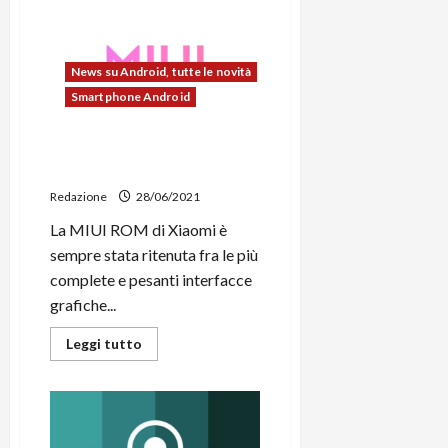
Xiaomi
mette
la
freccia
e
News su Android, tutte le novità
sorpassa
Apple
Smartphone Android
nel
Q2
2021
Xiaomi lancerà la MIUI 13 ad
e
Samsung
agosto insieme al Mi MIX 4
non
è
Redazione
28/06/2021
lontana
La MIUI ROM di Xiaomi è
sempre stata ritenuta fra le più
complete e pesanti interfacce
grafiche...
Leggi
Leggi tutto
di
più
su
Xiaomi
lancerà
la
MIUI