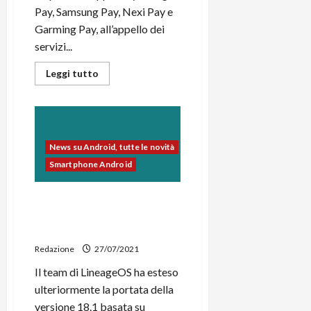
i
Pay, Samsung Pay, Nexi Pay e
a
)
o
r
Garming Pay, all’appello dei
n
t
e
servizi...
27/06/202
a
p
Leggi
1
Leggi tutto
o
di
3
w
più
su
0
e
Xiaomi
0
lancerà
r
presto
b
in
News su Android, tutte le novità
Italia
a
26/06/202
la
Smartphone Android
n
Mi
Band
k
6
NFC
LineageOS 18.1 disponibile
insieme
per Galaxy S10, Galaxy Note
23/07/202
a
Mi
10 e Mi 10T/Mi 10T Pro
Pay?
Redazione
27/07/2021
Il team di LineageOS ha esteso
ulteriormente la portata della
versione 18.1 basata su