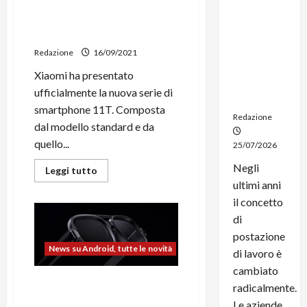
Xiaomi 11T e 11T Pro
noleggio:
ufficiali: la “Cinemagic”
stampanti
arriva in Italia
multifunzi
Redazione
16/09/2021
one e
smartpho
Xiaomi ha presentato
ne sempre
ufficialmente la nuova serie di
aggiornati
smartphone 11T. Composta
Redazione
dal modello standard e da
quello...
25/07/2026
Negli
Leggi
Leggi tutto
di
ultimi anni
più
su
il concetto
Xiaomi
11T
di
e
postazione
11T
Pro
News su Android, tutte le novità
di lavoro è
ufficiali:
la
cambiato
“Cinemagic”
Xiaomi annuncia degli
arriva
radicalmente.
in
occhiali smart AR con
Italia
Le aziende