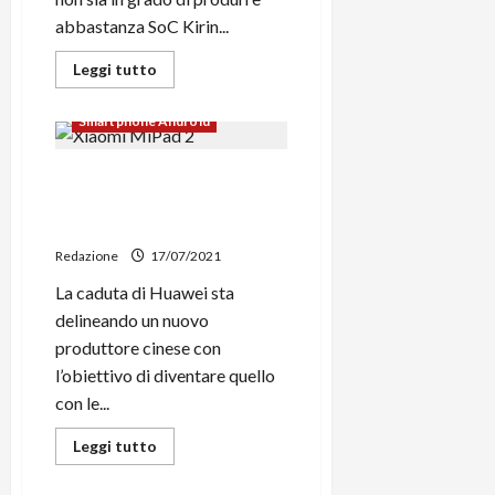
abbastanza SoC Kirin...
Leggi
Leggi tutto
di
News su Android, tutte le novità
più
su
Smartphone Android
Huawei
non
ha
Xiaomi mette la freccia e
abbastanza
Kirin
sorpassa Apple nel Q2 2021 e
9000
per
Samsung non è lontana
gli
smartphone
Redazione
17/07/2021
P50
e
La caduta di Huawei sta
si
rivolge
delineando un nuovo
a
produttore cinese con
Qualcomm
per
l’obiettivo di diventare quello
gli
Snapdragon
con le...
888
4G
Leggi
Leggi tutto
di
più
su