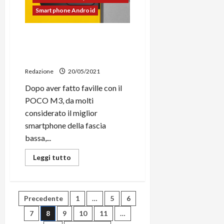
nuovi
smartphone
Smartphone Android
Sony,
Xiaomi,
OPPO
POCO M3 Pro 5G ufficiale in
e
altri
Italia: sarà il re della fascia
media?
Redazione
20/05/2021
Dopo aver fatto faville con il
POCO M3, da molti
considerato il miglior
smartphone della fascia
bassa,...
Leggi
Leggi tutto
di
più
su
POCO
M3
Paginazione
Precedente
1
…
5
6
Pro
5G
ufficiale
7
8
9
10
11
…
degli
in