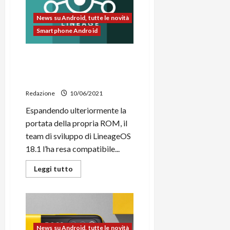
13
ad
agosto
News su Android, tutte le novità
insieme
Smartphone Android
al
Mi
MIX
4
LineageOS 18.1 arriva su 16
nuovi smartphone Sony,
Xiaomi, OPPO e altri
Redazione
10/06/2021
Espandendo ulteriormente la
portata della propria ROM, il
team di sviluppo di LineageOS
18.1 l’ha resa compatibile...
Leggi
Leggi tutto
di
più
su
LineageOS
18.1
arriva
su
16
News su Android, tutte le novità