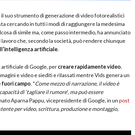
, il suo strumento di generazione di video fotorealistici
 sta cercando in tutti i modi di raggiungere la medesima
lcosa di simile ma, come passo intermedio, ha annunciato
 il lavoro che, secondo la società, può rendere chiunque
’intelligenza artificiale
.
a artificiale di Google, per
creare rapidamente video
.
magini e video e siediti e rilassati mentre Vids genera un
e fuori campo
. “
Come mezzo di narrazione, il video è
apacità di ‘tagliare il rumore
‘,
ma può essere
rmato Aparna Pappu, vicepresidente di Google, in un
post
istente per video, scrittura, produzione e montaggio,