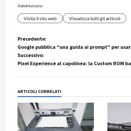
Administrator
Visita il sito web
Visualizza tutti gli articoli
N
Precedente:
Google pubblica “una guida ai prompt” per usar
a
Successivo:
v
Pixel Experience al capolinea: la Custom ROM ba
i
g
ARTICOLI CORRELATI
a
z
i