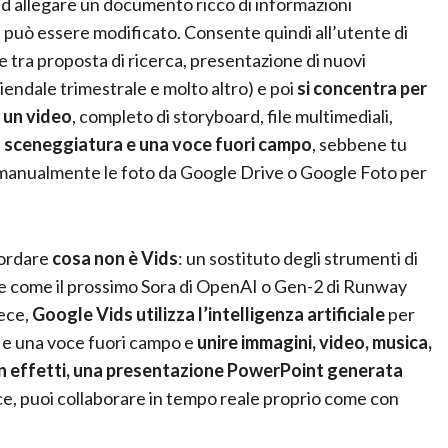
 ad allegare un documento ricco di informazioni
 può essere modificato. Consente quindi all’utente di
e tra proposta di ricerca, presentazione di nuovi
endale trimestrale e molto altro) e poi
si concentra per
i un video
, completo di storyboard, file multimediali,
a
sceneggiatura e una voce fuori campo
, sebbene tu
 manualmente le foto da Google Drive o Google Foto per
cordare
cosa non è Vids
: un sostituto degli strumenti di
iale come il prossimo Sora di OpenAI o Gen-2 di Runway
vece,
Google Vids utilizza l’intelligenza artificiale
per
 e una voce fuori campo e
unire immagini, video, musica,
, in effetti, una presentazione PowerPoint generata
ce, puoi collaborare in tempo reale proprio come con