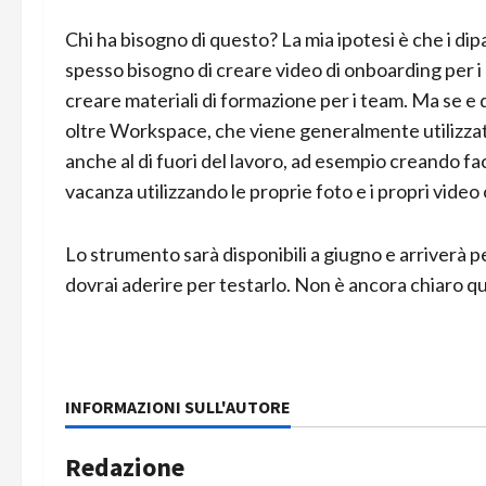
Chi ha bisogno di questo? La mia ipotesi è che i dip
spesso bisogno di creare video di onboarding per i
creare materiali di formazione per i team. Ma se e 
oltre Workspace, che viene generalmente utilizzat
anche al di fuori del lavoro, ad esempio creando f
vacanza utilizzando le proprie foto e i propri video
Lo strumento sarà disponibili a giugno e arriverà p
dovrai aderire per testarlo. Non è ancora chiaro q
INFORMAZIONI SULL'AUTORE
Redazione