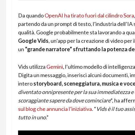
Da quando
OpenAI ha tirato fuori dal cilindro Sora
partendo da un prompt di testo, l’industria dell’IA
qualità. Google probabilmente sta lavorando a qua
Google Vids
, un’app per la creazione di video per
un
“grande narratore” sfruttando la potenza dell
Vids utilizza
Gemini
, l’ultimo modello di intelligenz
Digita un messaggio, inserisci alcuni documenti, im
intero
storyboard, sceneggiatura, musica e voc
diventato onnipresente per la sua immediatezza e c
scoraggiante sapere da dove cominciare
“, ha affe
sul blog che annuncia l’iniziativa
. “
Vids è il tuo ass
tutto in uno
.”