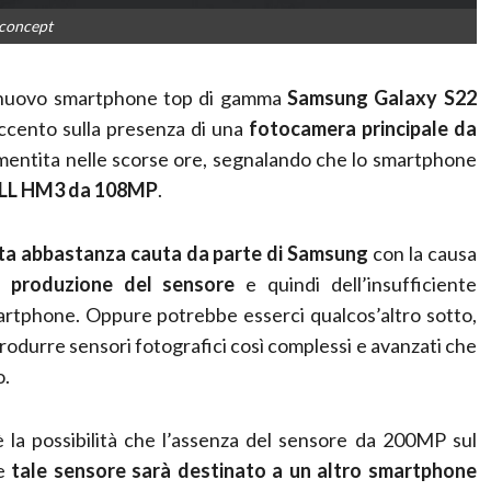
concept
 al nuovo smartphone top di gamma
Samsung Galaxy S22
accento sulla presenza di una
fotocamera principale da
 smentita nelle scorse ore, segnalando che lo smartphone
LL HM3 da 108MP
.
ta abbastanza cauta da parte di Samsung
con la causa
di produzione del sensore
e quindi dell’insufficiente
smartphone. Oppure potrebbe esserci qualcos’altro sotto,
produrre sensori fotografici così complessi e avanzati che
o.
la possibilità che l’assenza del sensore da 200MP sul
he
tale sensore sarà destinato a un altro smartphone