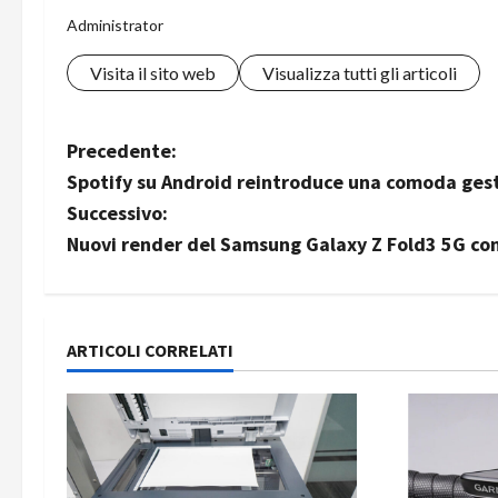
Administrator
Visita il sito web
Visualizza tutti gli articoli
N
Precedente:
Spotify su Android reintroduce una comoda gest
a
Successivo:
v
Nuovi render del Samsung Galaxy Z Fold3 5G co
i
g
ARTICOLI CORRELATI
a
z
i