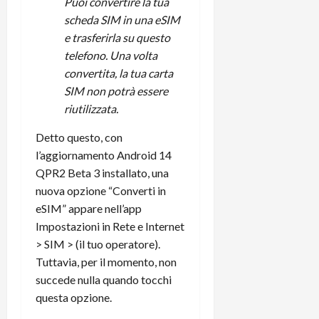
i
Puoi convertire la tua
a
)
o
scheda SIM in una eSIM
r
n
e trasferirla su questo
t
e
27/06/202
telefono. Una volta
a
p
convertita, la tua carta
1
o
SIM non potrà essere
3
w
0
riutilizzata.
e
0
r
Detto questo, con
b
l’aggiornamento Android 14
a
26/06/202
n
QPR2 Beta 3 installato, una
k
nuova opzione “Converti in
eSIM” appare nell’app
23/07/202
Impostazioni in Rete e Internet
> SIM > (il tuo operatore).
Tuttavia, per il momento, non
succede nulla quando tocchi
questa opzione.