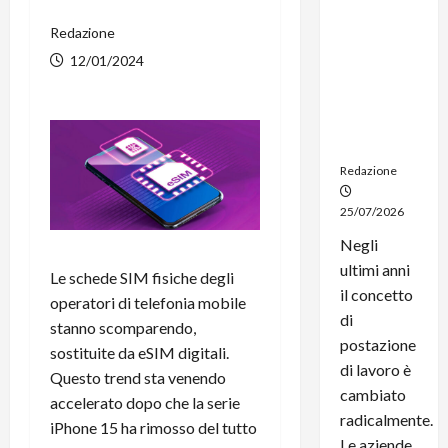
noleggio:
Redazione
stampanti
multifunzi
12/01/2024
one e
smartpho
ne sempre
aggiornati
Redazione
25/07/2026
Negli
ultimi anni
Le schede SIM fisiche degli
il concetto
operatori di telefonia mobile
di
stanno scomparendo,
postazione
sostituite da eSIM digitali.
di lavoro è
Questo trend sta venendo
cambiato
accelerato dopo che la serie
radicalmente.
iPhone 15 ha rimosso del tutto
Le aziende