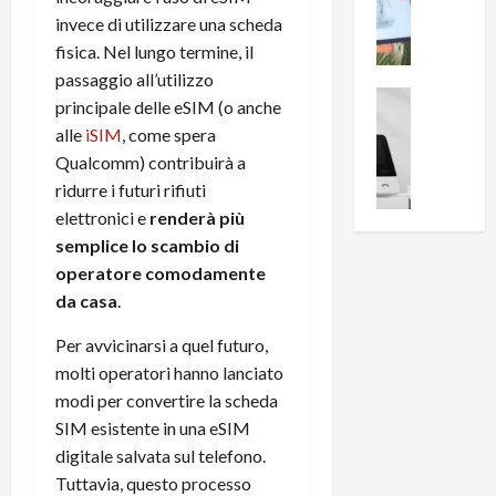
i
0
e
invece di utilizzare una scheda
B
a
c
r
l
fisica. Nel lungo termine, il
e
e
l
passaggio all’utilizzo
n
a
News su An
a
principale delle eSIM (o anche
s
Offerte An
k
p
alle
iSIM
, come spera
L
i
D
r
Qualcomm) contribuirà a
e
o
u
o
ridurre i futuri rifiuti
m
n
a
v
i
e
elettronici e
renderà più
l
a
g
B
2
semplice lo scambio di
:
l
i
p
i
operatore comodamente
i
g
r
l
da casa
.
o
m
o
l
r
e
n
u
Per avvicinarsi a quel futuro,
i
B
t
m
molti operatori hanno lanciato
o
7
o
i
modi per convertire la scheda
f
P
a
n
SIM esistente in una eSIM
f
r
l
a
digitale salvata sul telefono.
e
o
l
z
r
Tuttavia, questo processo
B
a
i