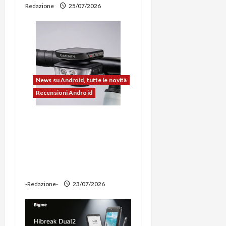
c
Redazione
25/07/2026
o
l
o
News su Android, tutte le novità
Recensioni Android
Ravemen FR1100 alla
prova: illuminazione
potente, supporto per
ciclocomputer e funzione
power bank
-Redazione-
23/07/2026