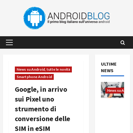
Vai
al
contenuto
Menu
principale
ULTIME
News su Android, tutte le novità
NEWS
Smartphone Android
Google, in arrivo
News su Android
sui Pixel uno
L’evoluzio
strumento di
ne
conversione delle
dell’uffici
o passa
SIM in eSIM
dal