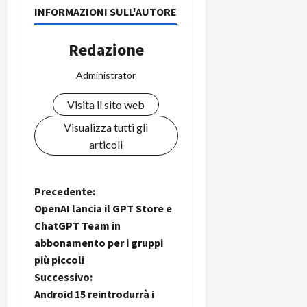
INFORMAZIONI SULL'AUTORE
Redazione
Administrator
Visita il sito web
Visualizza tutti gli
articoli
N
Precedente:
OpenAI lancia il GPT Store e
a
ChatGPT Team in
abbonamento per i gruppi
v
più piccoli
i
Successivo:
Android 15 reintrodurrà i