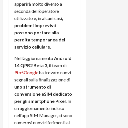
t
W
apparirà molto diverso a
n
o
e
:
c
n
seconda dell’operatore
S
i
i
e
utilizzato e, in alcuni casi
,
w
l
o
p
problemi imprevisti
i
m
c
o
possono portare alla
t
i
o
t
perdita temporanea del
c
g
n
e
servizio cellulare
.
h
l
l
n
B
i
a
t
Nell’aggiornamento
Android
o
o
n
e
14 QPR2 Beta 3
, il team di
t
r
o
,
p
9to5Google
ha trovato nuovi
e
v
s
e
-
i
segnali sulla finalizzazione di
u
r
b
t
p
uno strumento di
i
o
à
p
conversione eSIM dedicato
l
o
d
o
per gli smartphone Pixel
. In
P
k
e
r
un aggiornamento incluso
r
r
l
t
nell’app SIM Manager, ci sono
i
e
d
o
m
numerosi nuovi riferimenti al
a
o
p