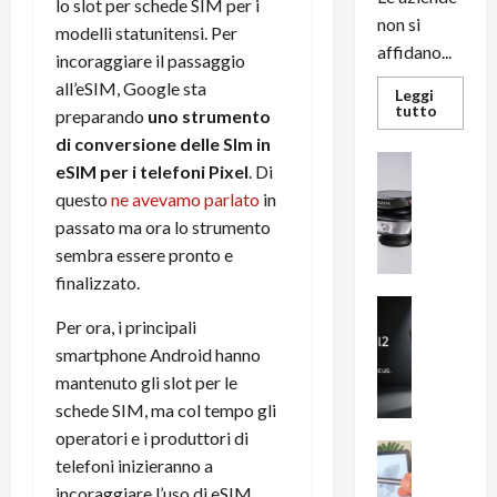
lo slot per schede SIM per i
non si
modelli statunitensi. Per
affidano...
incoraggiare il passaggio
all’eSIM, Google sta
Leggi
Leggi
tutto
preparando
uno strumento
di
più
di conversione delle SIm in
su
News su An
eSIM per i telefoni Pixel
. Di
L’evoluz
Recension
dell’uffi
questo
ne avevamo parlato
in
passa
R
dal
passato ma ora lo strumento
a
noleggio
stampan
sembra essere pronto e
v
multifu
e
e
finalizzato.
smartp
m
News su An
sempre
Per ora, i principali
e
Smartphon
aggiorn
B
n
smartphone Android hanno
i
F
mantenuto gli slot per le
g
R
schede SIM, ma col tempo gli
m
1
operatori e i produttori di
e
1
News su An
telefoni inizieranno a
H
Recension
0
incoraggiare l’uso di eSIM
R