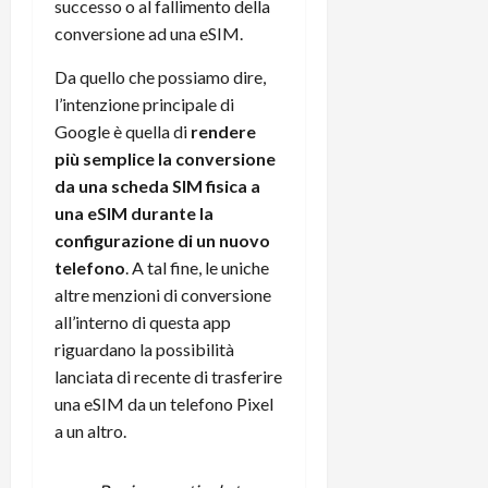
e
d
successo o al fallimento della
p
e
D
e
p
r
conversione ad una eSIM.
a
r
i
c
y
A
Da quello che possiamo dire,
o
i
2
n
d
l’intenzione principale di
c
0
d
i
l
Google è quella di
rendere
2
r
s
o
più semplice la conversione
6
o
p
c
da una scheda SIM fisica a
i
l
o
una eSIM durante la
d
a
25/06/202
m
configurazione di un nuovo
c
y
p
telefono
. A tal fine, le uniche
o
(
u
n
e
altre menzioni di conversione
t
s
-
e
all’interno di questa app
c
i
r
riguardano la possibilità
h
n
e
lanciata di recente di trasferire
e
k
f
una eSIM da un telefono Pixel
r
+
u
a un altro.
m
L
n
o
C
z
C
D