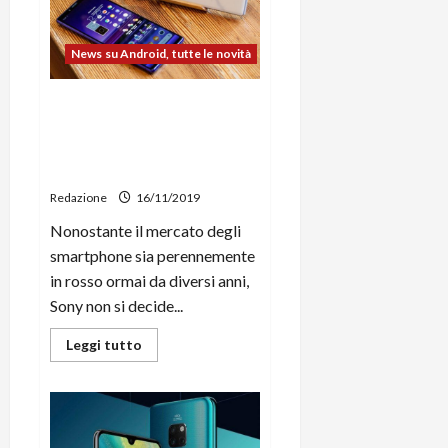
si
arricchisce
di
50
News su Android, tutte le novità
titoli,
con
la
versione
Sony pubblica la roadmap
stabile
dell’aggiornamento ad
attesa
nel
Android 10 per gli
2020
smartphone Xperia
Redazione
16/11/2019
Nonostante il mercato degli
smartphone sia perennemente
in rosso ormai da diversi anni,
Sony non si decide...
Leggi
Leggi tutto
di
più
su
Sony
pubblica
la
roadmap