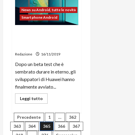
dell’aggiornamento
ad
News su Android, tutte le novità
Android
10
Smartphone Android
per
gli
smartphone
Xperia
Android 10 in rilascio su
Huawei P30, P30 Pro, Mate
20 e Mate 20 Pro
Redazione
16/11/2019
Dopo un beta test che è
sembrato durare in eterno, gli
sviluppatori di Huawei hanno
finalmente avviato...
Leggi
Leggi tutto
di
più
su
Android
Paginazione
Precedente
1
…
362
10
in
363
364
365
366
367
rilascio
degli
su