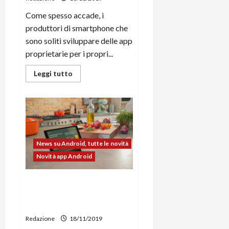
C
D
i
Come spesso accade, i
a
)
o
produttori di smartphone che
r
n
sono soliti sviluppare delle app
t
e
27/06/202
a
proprietarie per i propri...
p
1
o
Leggi
Leggi tutto
3
w
di
0
più
e
su
0
r
L’app
fotocamera
b
di
a
26/06/202
Samsung
ha
n
svelato
News su Android, tutte le novità
molti
k
segreti
Novità app Android
del
Galaxy
23/07/202
S11
Google trasforma gli
smartphone in smart display
grazie a Google Assistant
Redazione
18/11/2019