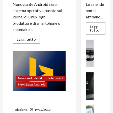
Nonostante Android sia un
Le aziende
sistema operativo basato sul
non si
kernel di Linux, ogni
affidano...
produttore di smartphone o
Leggi
chipmaker...
Leggi
tutto
di
più
Leggi
Leggi tutto
su
News su An
di
L’evoluz
più
Recension
dell’uffi
su
passa
R
Google
dal
vuole
a
noleggio
che
stampan
v
Android
multifu
usi
e
e
il
smartp
m
kernel
News su An
sempre
tradizionale
News su Android, tutte le novità
e
Smartphon
aggiorn
di
B
Novità app Android
Linux
n
i
F
g
R
Microsoft aggiorna l’app di
m
1
Bing per Android | Novità
e
1
News su An
Redazione
19/11/2019
H
Recension