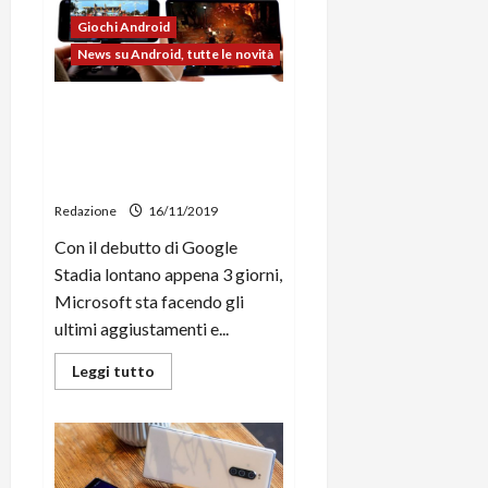
46
2019:
Giochi Android
i
migliori
News su Android, tutte le novità
articoli
di
Androidblog
Microsoft xCloud: la beta si
arricchisce di 50 titoli, con la
versione stabile attesa nel
2020
Redazione
16/11/2019
Con il debutto di Google
Stadia lontano appena 3 giorni,
Microsoft sta facendo gli
ultimi aggiustamenti e...
Leggi
Leggi tutto
di
più
su
Microsoft
xCloud:
la
beta