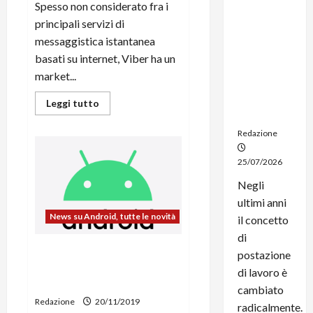
Spesso non considerato fra i
dal
noleggio:
principali servizi di
stampanti
messaggistica istantanea
multifunzi
basati su internet, Viber ha un
one e
market...
smartpho
ne sempre
Leggi
Leggi tutto
di
aggiornati
più
su
Redazione
Viber
si
aggiorna
25/07/2026
col
supporto
Negli
alla
Dark
ultimi anni
Mode
News su Android, tutte le novità
il concetto
di
Google vuole che Android
postazione
usi il kernel tradizionale di
di lavoro è
Linux
cambiato
Redazione
20/11/2019
radicalmente.