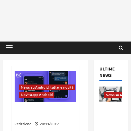
Menu
principale
ULTIME
NEWS
News su Android, tutte le novità
Novità app Android
News su Android
L’evoluzio
Viber si aggiorna col
ne
supporto alla Dark Mode
dell’uffici
Redazione
20/11/2019
o passa