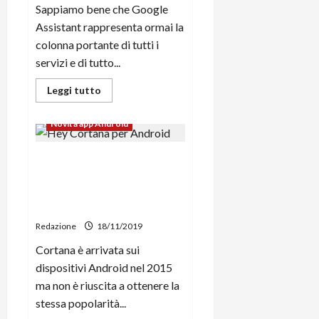
Sappiamo bene che Google
Assistant rappresenta ormai la
colonna portante di tutti i
servizi e di tutto...
Leggi
Leggi tutto
di
News su Android, tutte le novità
più
su
Novità app Android
Google
trasforma
gli
Cortana su Android ha i
smartphone
in
giorni contati: non
smart
display
funzionerà più a partire dal
grazie
31 gennaio 2020
a
Google
Redazione
18/11/2019
Assistant
Cortana è arrivata sui
dispositivi Android nel 2015
ma non è riuscita a ottenere la
stessa popolarità...