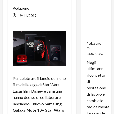
noleggio:
Redazione
stampanti
multifunzi
19/11/2019
one e
smartpho
ne sempre
aggiornati
Redazione
25/07/2026
Negli
ultimi anni
il concetto
Per celebrare il lancio del nono
di
film della saga di Star Wars,
postazione
Lucasfilm, Disney e Samsung
di lavoro è
hanno deciso di collaborare
cambiato
lanciando il nuovo
Samsung
radicalmente.
Galaxy Note 10+ Star Wars
Le aziende