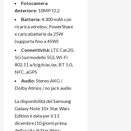
e
d
p
e
Fotocamera
D
e
p
r
Anteriore:
10MP f2.2
a
r
i
c
Batteria:
4.300 mAh con
y
A
o
i
2
ricarica wireless, PowerShare
n
d
c
0
d
e caricabatterie da 25W
i
l
2
r
s
o
(supporta fino a 45W)
6
o
p
c
Connettività:
LTE Cat.20,
i
l
o
5G (sul modello 5G), Wi-Fi
d
a
25/06/202
m
802.11 a/b/g/n/ac/ax, BT 5.0,
c
y
p
NFC, aGPS
o
(
u
n
e
t
Audio:
Stereo AKG /
s
-
e
Dolby Atmos / no jack audio
c
i
r
h
n
e
La disponibilità del Samsung
e
k
f
Galaxy Note 10+ Star Wars
r
+
u
Edition è data per il 13
m
L
n
dicembre (10 giorni prima
o
C
z
C
dell’uscita di Star Wars:
D