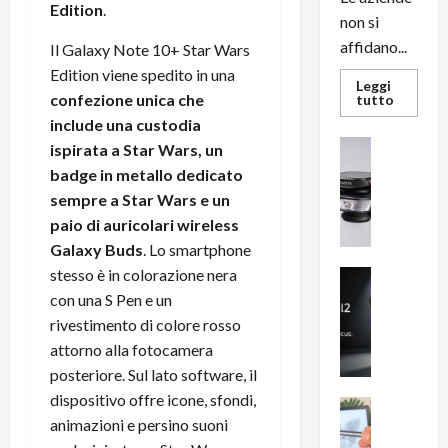
Edition
.
non si
affidano...
Il Galaxy Note 10+ Star Wars
Edition viene spedito in una
Leggi
confezione unica che
Leggi
tutto
di
include una custodia
più
su
News su An
ispirata a Star Wars, un
L’evoluz
Recension
dell’uffi
badge in metallo dedicato
passa
R
dal
sempre a Star Wars e un
a
noleggio
paio di auricolari wireless
stampan
v
multifu
Galaxy Buds
. Lo smartphone
e
e
smartp
m
stesso è in colorazione nera
News su An
sempre
e
Smartphon
aggiorn
con una S Pen e un
B
n
rivestimento di colore rosso
i
F
attorno alla fotocamera
g
R
posteriore. Sul lato software, il
m
1
dispositivo offre icone, sfondi,
e
1
News su An
animazioni e persino suoni
H
Recension
0
R