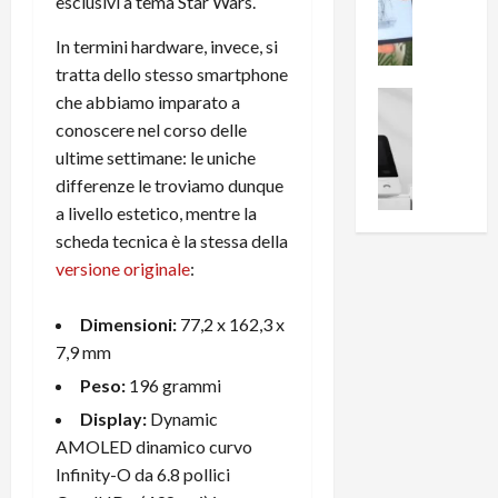
i
esclusivi a tema Star Wars.
0
e
B
a
In termini hardware, invece, si
c
r
l
e
e
tratta dello stesso smartphone
l
n
a
News su An
a
che abbiamo imparato a
s
Offerte An
k
p
conoscere nel corso delle
L
i
D
r
ultime settimane: le uniche
e
o
u
o
differenze le troviamo dunque
m
n
a
v
a livello estetico, mentre la
i
e
l
a
g
scheda tecnica è la stessa della
B
2
:
l
i
versione originale
:
p
i
i
g
r
l
o
m
o
l
Dimensioni:
77,2 x 162,3 x
r
e
n
u
7,9 mm
i
B
t
m
Peso:
196 grammi
o
7
o
i
f
P
a
n
Display:
Dynamic
f
r
l
a
AMOLED dinamico curvo
e
o
l
z
Infinity-O da 6.8 pollici
r
B
a
i