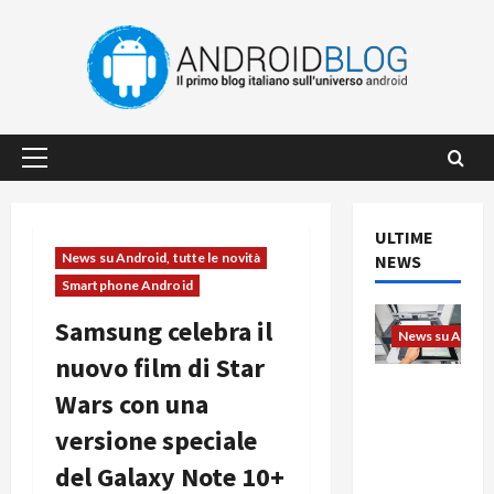
Vai
al
contenuto
Menu
principale
ULTIME
News su Android, tutte le novità
NEWS
Smartphone Android
Samsung celebra il
News su Android
nuovo film di Star
L’evoluzio
Wars con una
ne
versione speciale
dell’uffici
o passa
del Galaxy Note 10+
dal