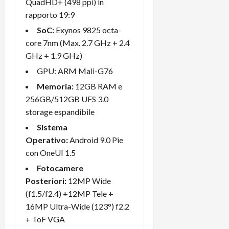
QuadHD+ (498 ppi) in
t
W
n
o
rapporto 19:9
e
:
c
n
S
i
i
SoC:
Exynos 9825 octa-
e
w
l
o
p
core 7nm (Max. 2.7 GHz + 2.4
i
m
c
o
GHz + 1.9 GHz)
t
i
o
t
GPU: ARM Mali-G76
c
g
n
e
h
l
l
Memoria:
12GB RAM e
n
B
i
a
t
256GB/512GB UFS 3.0
o
o
n
e
storage espandibile
t
r
o
,
Sistema
p
e
v
s
Operativo:
Android 9.0 Pie
e
-
i
u
r
b
con OneUI 1.5
t
p
i
o
à
p
Fotocamere
l
o
d
o
Posteriori:
12MP Wide
P
k
e
r
(f1.5/f2.4) +12MP Tele +
r
r
l
t
16MP Ultra-Wide (123°) f2.2
i
e
d
o
m
+ ToF VGA
a
o
p