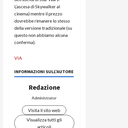
i
a
)
o
L’ascesa di Skywalker al
r
n
cinema) mentre il prezzo
t
e
27/06/202
dovrebbe rimanere lo stesso
a
p
della versione tradizionale (su
1
o
questo non abbiamo alcuna
3
w
conferma).
0
e
0
r
b
VIA
a
26/06/202
n
INFORMAZIONI SULL'AUTORE
k
Redazione
23/07/202
Administrator
Visita il sito web
Visualizza tutti gli
articoli