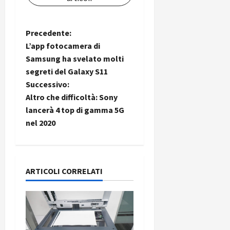
N
Precedente:
L’app fotocamera di
a
Samsung ha svelato molti
segreti del Galaxy S11
v
Successivo:
i
Altro che difficoltà: Sony
lancerà 4 top di gamma 5G
g
nel 2020
a
z
ARTICOLI CORRELATI
i
o