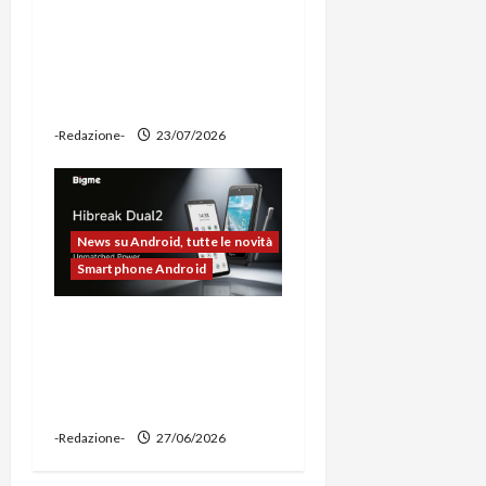
prova: illuminazione
potente, supporto per
ciclocomputer e funzione
power bank
-Redazione-
23/07/2026
News su Android, tutte le novità
Smartphone Android
Bigme HiBreak Dual 2
pronto al lancio con la
novità del doppio display
(e-ink + LCD)
-Redazione-
27/06/2026