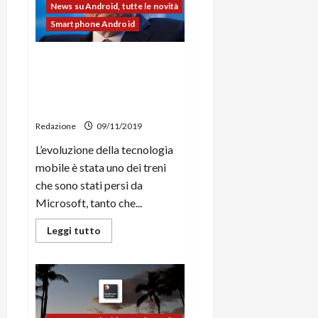
i
nuove
News su Android, tutte le novità
a
)
o
playlist
Smartphone Android
per
r
n
celebrare
t
la
e
27/06/202
musica
a
Bill Gates: “se non fosse
p
degli
1
stato per l’indagine
anni
o
’10
3
Antitrust, usereste Windows
w
0
Mobile invece di Android”
e
0
r
Redazione
09/11/2019
b
L’evoluzione della tecnologia
a
26/06/202
mobile è stata uno dei treni
n
che sono stati persi da
k
Microsoft, tanto che...
23/07/202
Leggi
Leggi tutto
di
più
su
Bill
Gates:
“se
non
fosse