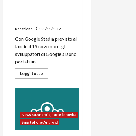
L’app di Google Stadia
disponibile al download sul
Play Store
Redazione
08/11/2019
Con Google Stadia previsto al
lancio il 19 novembre, gli
sviluppatori di Google si sono
portati un...
Leggi
Leggi tutto
di
più
su
L’app
di
Google
Stadia
disponibile
al
News su Android, tutte le novità
download
sul
Smartphone Android
Play
Store