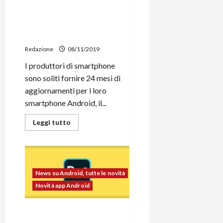
LineageOS 16 disponibile per
Sony Xperia Z3 Compact,
Asus Zenfone 3 e Galaxy S3
Neo
Redazione
08/11/2019
I produttori di smartphone
sono soliti fornire 24 mesi di
aggiornamenti per i loro
smartphone Android, il...
Leggi
Leggi tutto
di
più
su
LineageOS
16
disponibile
per
News su Android, tutte le novità
Sony
Xperia
Novità app Android
Z3
Compact,
Asus
Adobe Photoshop Camera
Zenfone
3
mira a rivoluzionare la