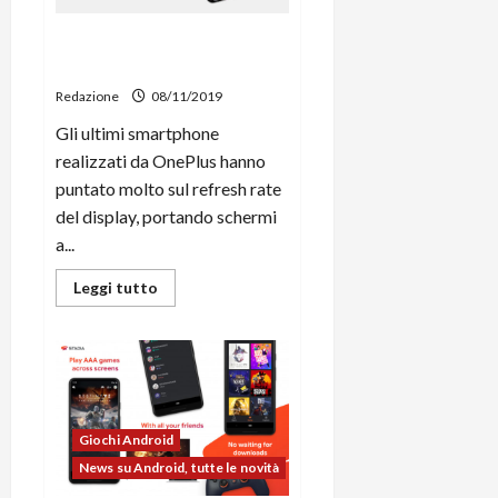
OnePlus 8 avrà un display a
120 Hz?
Redazione
08/11/2019
Gli ultimi smartphone
realizzati da OnePlus hanno
puntato molto sul refresh rate
del display, portando schermi
a...
Leggi
Leggi tutto
di
più
su
OnePlus
8
avrà
un
display
a
Giochi Android
120
Hz?
News su Android, tutte le novità