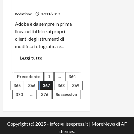
e
fotografia su Android e iOS
Galaxy
S3
Redazione
07/11/2019
Neo
Adobe è da sempre in prima
linea nell’offrire ai propri
clienti degli strumenti di
modifica fotografica e...
Leggi
Leggi tutto
di
più
su
Adobe
Paginazione
Precedente
1
…
364
Photoshop
Camera
365
366
367
368
369
mira
degli
a
370
…
376
Successivo
rivoluzionare
la
articoli
fotografia
su
Android
e
iOS
Copyright (c) 2025 - info@ulissepress.it
|
MoreNews
di AF
themes.