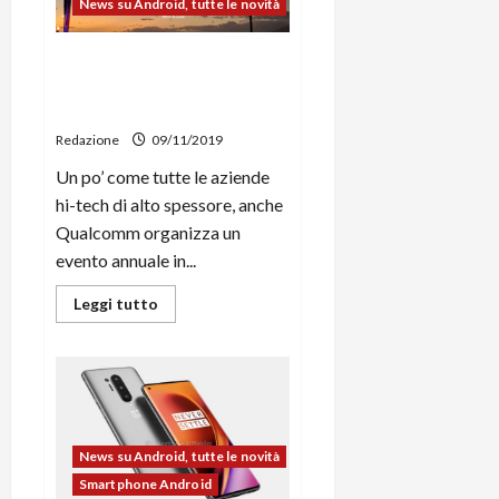
stato
News su Android, tutte le novità
per
l’indagine
Antitrust,
Qualcomm Snapdragon 865
usereste
Windows
verrà annunciato il 3
Mobile
dicembre
invece
di
Redazione
09/11/2019
Android”
Un po’ come tutte le aziende
hi-tech di alto spessore, anche
Qualcomm organizza un
evento annuale in...
Leggi
Leggi tutto
di
più
su
Qualcomm
Snapdragon
865
verrà
annunciato
il
News su Android, tutte le novità
3
dicembre
Smartphone Android