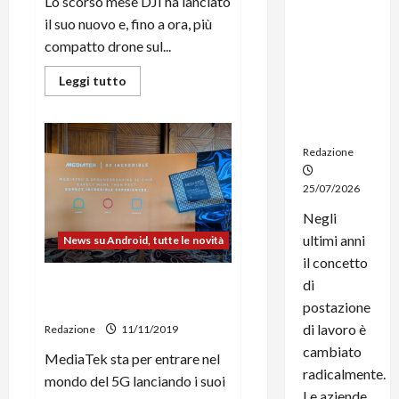
Lo scorso mese DJI ha lanciato
noleggio:
il suo nuovo e, fino a ora, più
stampanti
compatto drone sul...
multifunzi
one e
Leggi
Leggi tutto
smartpho
di
più
ne sempre
su
aggiornati
DJI
pubblica
Redazione
l’app
DJI
Fly
25/07/2026
per
il
nuovo
Negli
Mavic
ultimi anni
News su Android, tutte le novità
Mini
il concetto
di
MediaTek annuncerà il suo
primo chip 5G il 26 novembre
postazione
di lavoro è
Redazione
11/11/2019
cambiato
MediaTek sta per entrare nel
radicalmente.
mondo del 5G lanciando i suoi
Le aziende