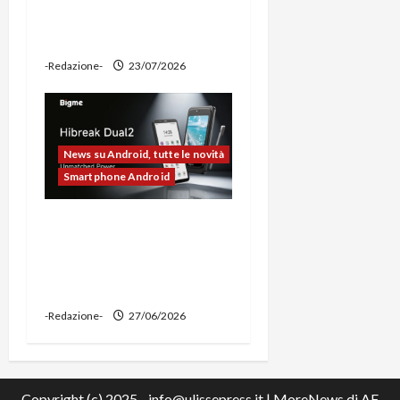
ciclocomputer e funzione
power bank
-Redazione-
23/07/2026
News su Android, tutte le novità
Smartphone Android
Bigme HiBreak Dual 2
pronto al lancio con la
novità del doppio display
(e-ink + LCD)
-Redazione-
27/06/2026
Copyright (c) 2025 - info@ulissepress.it
|
MoreNews
di AF