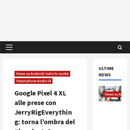
Menu
principale
ULTIME
News su Android, tutte le novità
NEWS
Smartphone Android
Google Pixel 4 XL
News su Android
alle prese con
L’evoluzio
JerryRigEverythin
ne
g: torna l’ombra del
dell’uffici
o passa