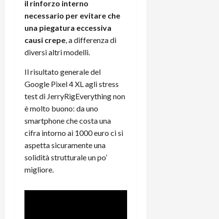
il rinforzo interno
r
B
a
i
t
necessario per evitare che
W
n
o
e
:
c
una piegatura eccessiva
n
S
i
i
e
causi crepe
, a differenza di
w
l
o
p
diversi altri modelli.
i
m
c
o
t
i
o
t
Il risultato generale del
c
g
n
e
Google Pixel 4 XL agli stress
h
l
l
n
test di JerryRigEverything non
B
i
a
t
è molto buono: da uno
o
o
n
e
smartphone che costa una
t
r
o
,
cifra intorno ai 1000 euro ci si
p
e
v
s
e
-
aspetta sicuramente una
i
u
r
b
t
solidità strutturale un po’
p
i
o
à
p
migliore.
l
o
d
o
P
k
e
r
r
r
l
t
i
e
d
o