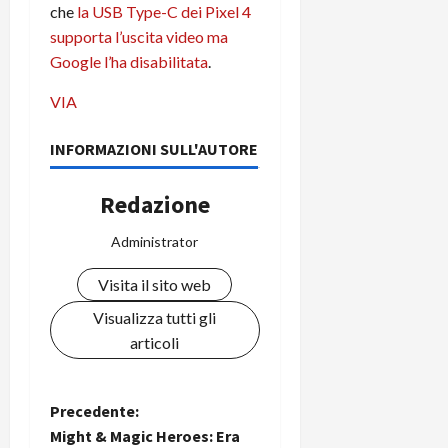
che
la USB Type-C dei Pixel 4
C
D
i
supporta l’uscita video ma
a
)
o
r
Google l’ha disabilitata
.
n
t
e
27/06/202
VIA
a
p
1
o
3
INFORMAZIONI SULL'AUTORE
w
0
e
0
r
Redazione
b
a
26/06/202
Administrator
n
k
Visita il sito web
Visualizza tutti gli
23/07/202
articoli
N
Precedente:
Might & Magic Heroes: Era