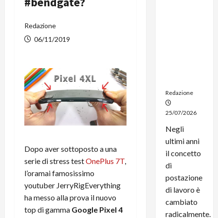
#bendgate?
dal
noleggio:
Redazione
stampanti
multifunzi
06/11/2019
one e
smartpho
ne sempre
aggiornati
Redazione
25/07/2026
Negli
ultimi anni
Dopo aver sottoposto a una
il concetto
serie di stress test
OnePlus 7T
,
di
l’oramai famosissimo
postazione
youtuber JerryRigEverything
di lavoro è
ha messo alla prova il nuovo
cambiato
top di gamma
Google Pixel 4
radicalmente.