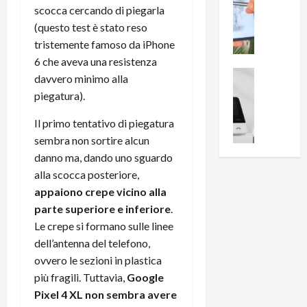
0
scocca cercando di piegarla
R
i
0
(questo test è stato reso
e
B
a
c
r
tristemente famoso da iPhone
l
e
e
l
6 che aveva una resistenza
n
a
News su An
a
davvero minimo alla
s
Offerte An
k
p
piegatura).
L
i
D
r
e
o
u
o
Il primo tentativo di piegatura
m
n
a
v
sembra non sortire alcun
i
e
l
a
danno ma, dando uno sguardo
g
B
2
:
alla scocca posteriore,
l
i
p
i
appaiono crepe vicino alla
i
g
r
l
o
m
parte superiore e inferiore
.
o
l
r
e
n
Le crepe si formano sulle linee
u
i
B
t
m
dell’antenna del telefono,
o
7
o
i
ovvero le sezioni in plastica
f
P
a
n
più fragili. Tuttavia,
Google
f
r
l
a
Pixel 4 XL non sembra avere
e
o
l
z