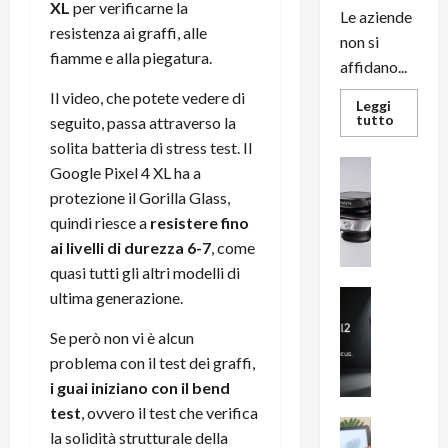
XL
per verificarne la
Le aziende
resistenza ai graffi, alle
non si
fiamme e alla piegatura.
affidano...
Il video, che potete vedere di
Leggi
Leggi
tutto
seguito, passa attraverso la
di
solita batteria di stress test. Il
più
su
News su An
Google Pixel 4 XL ha a
L’evoluz
Recension
dell’uffi
protezione il Gorilla Glass,
passa
R
dal
quindi riesce a
resistere fino
a
noleggio
stampan
ai livelli di durezza 6-7
, come
v
multifu
e
quasi tutti gli altri modelli di
e
smartp
m
News su An
ultima generazione.
sempre
e
Smartphon
aggiorn
B
Se però non vi è alcun
n
i
F
problema con il test dei graffi,
g
R
i guai iniziano con il bend
m
1
test
, ovvero il test che verifica
e
1
News su An
la solidità strutturale della
H
Recension