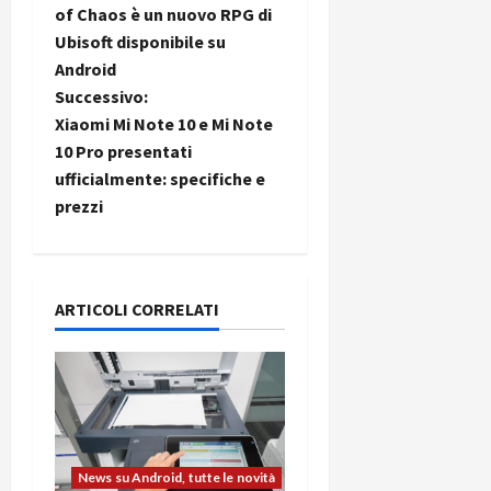
a
of Chaos è un nuovo RPG di
Ubisoft disponibile su
v
Android
i
Successivo:
Xiaomi Mi Note 10 e Mi Note
g
10 Pro presentati
ufficialmente: specifiche e
a
prezzi
z
i
ARTICOLI CORRELATI
o
n
e
a
News su Android, tutte le novità