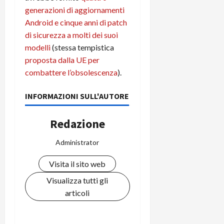
C
D
generazioni di aggiornamenti
i
a
)
o
Android e cinque anni di patch
r
n
di sicurezza a molti dei suoi
t
e
27/06/202
modelli
(stessa tempistica
a
p
proposta dalla UE per
1
o
combattere l’obsolescenza
).
3
w
0
e
INFORMAZIONI SULL'AUTORE
0
r
b
a
26/06/202
Redazione
n
k
Administrator
Visita il sito web
23/07/202
Visualizza tutti gli
articoli