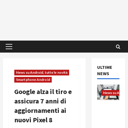
Menu
principale
ULTIME
News su Android, tutte le novità
NEWS
Smartphone Android
Google alza il tiro e
News su Android
assicura 7 anni di
L’evoluzio
aggiornamenti ai
ne
nuovi Pixel 8
dell’uffici
o passa