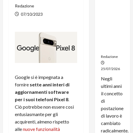
dal
Redazione
noleggio:
07/10/2023
stampanti
multifunzi
one e
smartpho
ne sempre
aggiornati
Redazione
25/07/2026
Google si è impegnata a
Negli
fornire
sette anni interi di
ultimi anni
aggiornamenti software
il concetto
per i suoi telefoni Pixel 8
.
di
Ciò potrebbe non essere così
postazione
entusiasmante per gli
di lavoro è
acquirenti, almeno rispetto
cambiato
alle
nuove funzionalità
radicalmente.