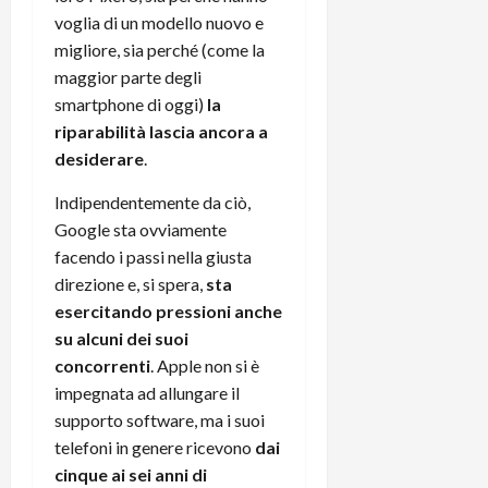
r
B
a
i
voglia di un modello nuovo e
t
W
n
o
migliore, sia perché (come la
e
:
c
n
maggior parte degli
S
i
i
e
smartphone di oggi)
la
w
l
o
p
i
m
riparabilità lascia ancora a
c
o
t
i
o
desiderare
.
t
c
g
n
e
h
Indipendentemente da ciò,
l
l
n
B
i
a
Google sta ovviamente
t
o
o
n
e
facendo i passi nella giusta
t
r
o
,
direzione e, si spera,
sta
p
e
v
s
esercitando pressioni anche
e
-
i
u
su alcuni dei suoi
r
b
t
p
concorrenti
. Apple non si è
i
o
à
p
l
impegnata ad allungare il
o
d
o
P
k
supporto software, ma i suoi
e
r
r
r
l
t
telefoni in genere ricevono
dai
i
e
d
o
cinque ai sei anni di