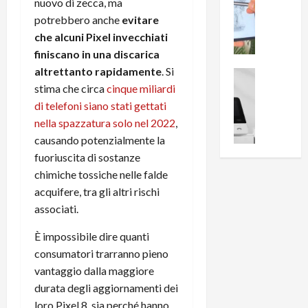
0
nuovo di zecca, ma
R
i
0
potrebbero anche
evitare
e
B
a
che alcuni Pixel invecchiati
c
r
l
finiscano in una discarica
e
e
l
altrettanto rapidamente
. Si
n
a
News su An
a
s
Offerte An
stima che circa
cinque miliardi
k
p
L
i
D
di telefoni siano stati gettati
r
e
o
u
o
nella spazzatura solo nel 2022
,
m
n
a
v
causando potenzialmente la
i
e
l
a
fuoriuscita di sostanze
g
B
2
:
chimiche tossiche nelle falde
l
i
p
i
acquifere, tra gli altri rischi
i
g
r
l
o
associati.
m
o
l
r
e
n
u
È impossibile dire quanti
i
B
t
m
o
consumatori trarranno pieno
7
o
i
f
P
vantaggio dalla maggiore
a
n
f
r
l
a
durata degli aggiornamenti dei
e
o
l
z
loro Pixel 8, sia perché hanno