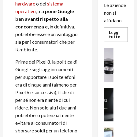
hardware
o del
sistema
Le aziende
operativo
, ma
pone Google
non si
ben avanti rispetto alla
affidano...
concorrenza e
, in definitiva,
Leggi
potrebbe essere un vantaggio
Leggi
tutto
di
sia per i consumatori che per
più
l’ambiente.
su
News su An
L’evoluz
Recension
dell’uffi
Prime dei Pixel 8, la politica di
passa
R
dal
Google sugli aggiornamenti
a
noleggio
stampan
v
per supportare i suoi telefoni
multifu
e
e
era di cinque anni (almeno per
smartp
m
News su An
Pixel 6 e successivi), il che di
sempre
e
Smartphon
aggiorn
per sé non era niente di cui
B
n
ridere. Non solo altri due anni
i
F
potrebbero potenzialmente
g
R
evitare ai consumatori di
m
1
e
1
sborsare soldi per un telefono
News su An
H
Recension