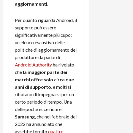
m
a
o
p
aggiornamenti
.
e
d
p
e
D
e
p
r
a
Per quanto riguarda Android, il
r
i
c
y
A
o
supporto può essere
i
2
n
d
c
significativamente più cupo:
0
d
i
l
un elenco esaustivo delle
2
r
s
o
politiche di aggiornamento del
6
o
p
c
produttore da parte di
i
l
o
Android Authority
ha rivelato
d
a
25/06/202
m
che
la maggior parte dei
c
y
p
o
marchi offre solo circa due
(
u
n
e
t
anni di supporto
, e molti si
s
-
e
rifiutano di impegnarsi per un
c
i
r
certo periodo di tempo. Una
h
n
e
delle poche eccezioni è
e
k
f
Samsung
, che nel febbraio del
r
+
u
2022 ha annunciato che
m
L
n
o
avrebbe fornito
quattro
C
z