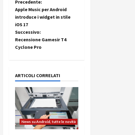
N
Precedente:
Apple Music per Android
a
introduce i widget in stile
iOS 17
v
Successivo:
i
Recensione Gamesir T4
Cyclone Pro
g
a
ARTICOLI CORRELATI
z
i
o
n
News su Android, tutte le novità
e