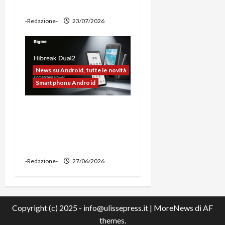
power bank
-Redazione-
23/07/2026
News su Android, tutte le novità
Smartphone Android
Bigme HiBreak Dual 2
pronto al lancio con la
novità del doppio display
(e-ink + LCD)
-Redazione-
27/06/2026
Copyright (c) 2025 - info@ulissepress.it
|
MoreNews
di AF
themes.