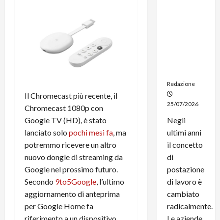
noleggio:
stampanti
multifunzi
one e
smartpho
ne sempre
aggiornati
Redazione
Il Chromecast più recente, il
25/07/2026
Chromecast 1080p con
Google TV (HD), è stato
Negli
lanciato solo
pochi mesi fa
, ma
ultimi anni
potremmo ricevere un altro
il concetto
nuovo dongle di streaming da
di
Google nel prossimo futuro.
postazione
Secondo
9to5Google
, l’ultimo
di lavoro è
aggiornamento di anteprima
cambiato
per Google Home fa
radicalmente.
riferimento a un dispositivo
Le aziende