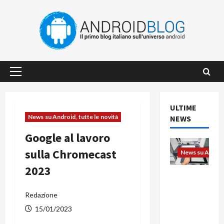
Vai
al
contenuto
Menu
principale
ULTIME
News su Android, tutte le novità
NEWS
Google al lavoro
sulla Chromecast
News su Android
2023
L’evoluzio
ne
Redazione
dell’uffici
o passa
15/01/2023
dal