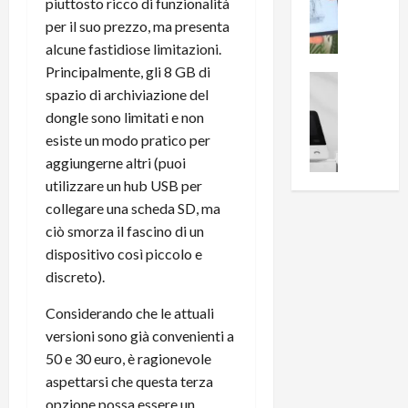
i
0
piuttosto ricco di funzionalità
e
B
a
per il suo prezzo, ma presenta
c
r
l
alcune fastidiose limitazioni.
e
e
l
Principalmente, gli 8 GB di
n
a
News su An
a
spazio di archiviazione del
s
Offerte An
k
p
L
dongle sono limitati e non
i
D
r
e
o
esiste un modo pratico per
u
o
m
n
a
v
aggiungerne altri (puoi
i
e
l
a
utilizzare un hub USB per
g
B
2
:
collegare una scheda SD, ma
l
i
p
i
ciò smorza il fascino di un
i
g
r
l
dispositivo così piccolo e
o
m
o
l
discreto).
r
e
n
u
i
B
t
m
Considerando che le attuali
o
7
o
i
versioni sono già convenienti a
f
P
a
n
f
50 e 30 euro, è ragionevole
r
l
a
e
o
l
aspettarsi che questa terza
z
r
B
a
i
opzione possa essere un