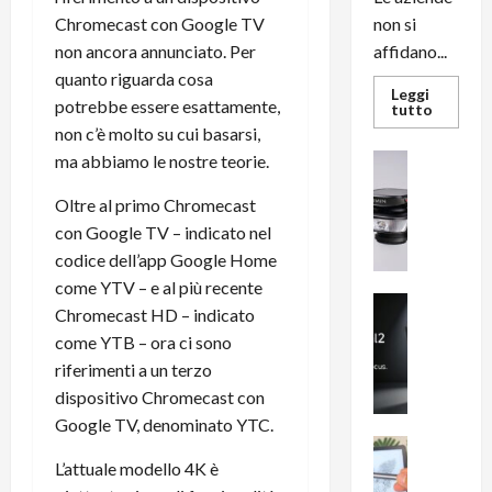
Chromecast con Google TV
non si
non ancora annunciato. Per
affidano...
quanto riguarda cosa
Leggi
potrebbe essere esattamente,
Leggi
tutto
di
non c’è molto su cui basarsi,
più
su
ma abbiamo le nostre teorie.
News su An
L’evoluz
Recension
dell’uffi
passa
R
Oltre al primo Chromecast
dal
a
con Google TV – indicato nel
noleggio
stampan
v
codice dell’app Google Home
multifu
e
e
come YTV – e al più recente
smartp
m
News su An
sempre
Chromecast HD – indicato
e
Smartphon
aggiorn
come YTB – ora ci sono
B
n
riferimenti a un terzo
i
F
g
dispositivo Chromecast con
R
m
1
Google TV, denominato YTC.
e
1
News su An
H
Recension
L’attuale modello 4K è
0
R