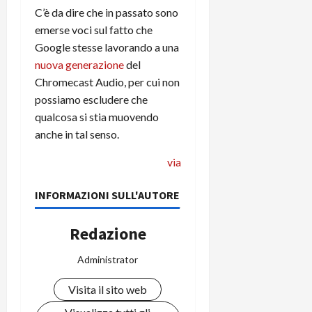
e
d
p
e
C’è da dire che in passato sono
D
e
p
r
emerse voci sul fatto che
a
r
i
c
Google stesse lavorando a una
y
A
o
i
2
n
nuova generazione
del
d
c
0
d
i
Chromecast Audio, per cui non
l
2
r
s
o
possiamo escludere che
6
o
p
c
qualcosa si stia muovendo
i
l
o
anche in tal senso.
d
a
25/06/202
m
c
y
p
via
o
(
u
n
e
t
INFORMAZIONI SULL'AUTORE
s
-
e
c
i
r
Redazione
h
n
e
e
k
f
Administrator
r
+
u
m
L
n
Visita il sito web
o
C
z
C
D