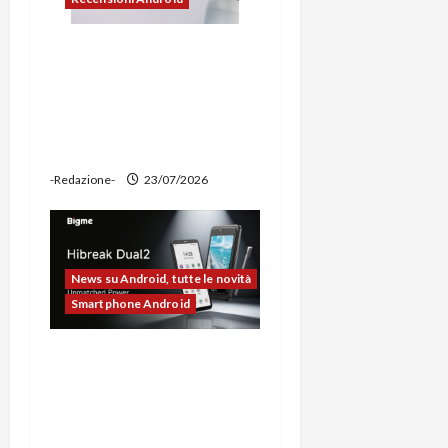
Ravemen FR1100 alla
prova: illuminazione
potente, supporto per
ciclocomputer e funzione
power bank
-Redazione-
23/07/2026
News su Android, tutte le novità
Smartphone Android
Bigme HiBreak Dual 2
pronto al lancio con la
novità del doppio display
(e-ink + LCD)