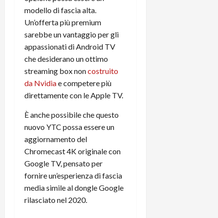
t
W
n
o
modello di fascia alta.
e
:
c
n
Un’offerta più premium
S
i
i
e
sarebbe un vantaggio per gli
w
l
o
p
appassionati di Android TV
i
m
c
o
t
che desiderano un ottimo
i
o
t
c
g
streaming box non
costruito
n
e
h
l
l
n
da Nvidia
e competere più
B
i
a
t
direttamente con le Apple TV.
o
o
n
e
t
r
o
È anche possibile che questo
,
p
e
v
s
nuovo YTC possa essere un
e
-
i
u
aggiornamento del
r
b
t
p
Chromecast 4K originale con
i
o
à
p
Google TV, pensato per
l
o
d
o
fornire un’esperienza di fascia
P
k
e
r
r
media simile al dongle Google
r
l
t
i
e
d
rilasciato nel 2020.
o
m
a
o
p