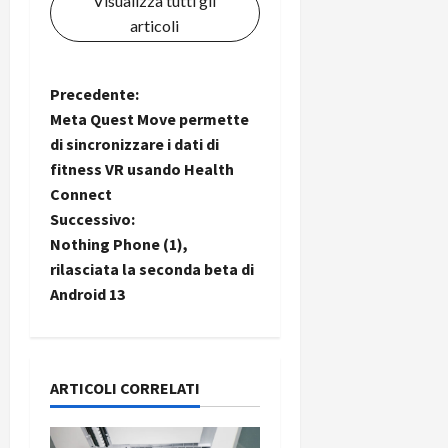
i
Visualizza tutti gli
a
)
o
articoli
r
n
t
e
27/06/202
a
p
N
Precedente:
1
o
Meta Quest Move permette
3
w
a
di sincronizzare i dati di
0
e
fitness VR usando Health
0
r
v
Connect
b
i
Successivo:
a
26/06/202
n
Nothing Phone (1),
g
k
rilasciata la seconda beta di
Android 13
a
23/07/202
z
i
ARTICOLI CORRELATI
o