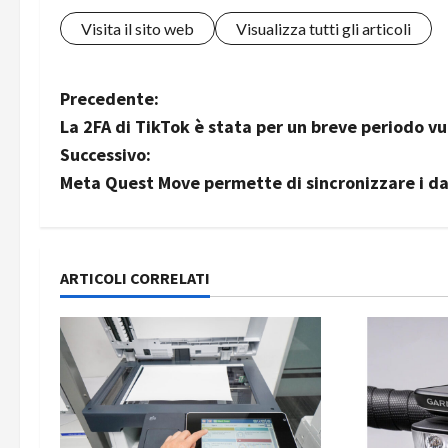
Visita il sito web
Visualizza tutti gli articoli
N
Precedente:
La 2FA di TikTok è stata per un breve periodo vu
a
Successivo:
v
Meta Quest Move permette di sincronizzare i da
i
g
ARTICOLI CORRELATI
a
z
i
o