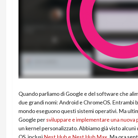
Quando parliamo di Google e del software che alimen
due grandi nomi: Android e ChromeOS. Entrambi basati 
mondo eseguono questi sistemi operativi. Ma ultim
Google per
sviluppare e implementare una nuova 
un kernel personalizzato. Abbiamo già visto alcuni
OS, inclusi
Nest Hub e Nest Hub Max
. Ma ora sent