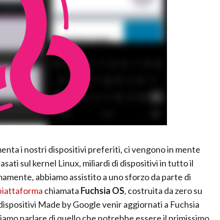
ta i nostri dispositivi preferiti, ci vengono in mente
sul kernel Linux, miliardi di dispositivi in ​​tutto il
amente, abbiamo assistito a uno sforzo da parte di
piattaforma
chiamata
Fuchsia OS
, costruita da zero su
 dispositivi Made by Google venir aggiornati a Fuchsia
iamo parlare di quello che potrebbe essere il primissimo