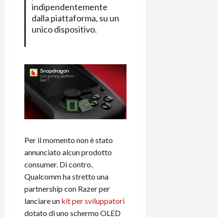
e
d
p
e
indipendentemente
D
e
p
r
dalla piattaforma, su un
a
r
i
c
unico dispositivo.
y
A
o
i
2
n
d
c
0
d
i
l
2
r
s
o
6
o
p
c
i
l
o
d
a
25/06/202
m
c
y
p
o
(
u
n
e
t
Per il momento non è stato
s
-
e
c
annunciato alcun prodotto
i
r
h
n
consumer. Di contro,
e
e
k
f
Qualcomm ha stretto una
r
+
u
partnership con Razer per
m
L
n
lanciare un
kit per sviluppatori
o
C
z
dotato di uno schermo OLED
C
D