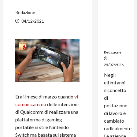
noleggio:
stampanti
Redazione
multifunzi
04/12/2021
one e
smartpho
ne sempre
aggiornati
Redazione
25/07/2026
Negli
ultimi anni
il concetto
Era il mese di marzo quando
vi
di
comunicammo
delle intenzioni
postazione
di Qualcomm di realizzare una
di lavoro è
piattaforma di gaming
cambiato
portatile in stile Nintendo
radicalmente.
Switch ma basata sul sistema
Le aziende