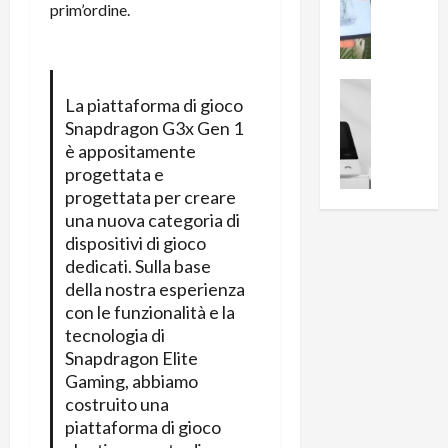
i
0
prim’ordine.
e
B
a
c
r
l
e
e
l
n
a
News su An
a
La piattaforma di gioco
s
Offerte An
k
p
Snapdragon G3x Gen 1
L
i
D
r
è appositamente
e
o
u
o
m
progettata e
n
a
v
i
progettata per creare
e
l
a
g
B
una nuova categoria di
2
:
l
i
dispositivi di gioco
p
i
i
g
r
dedicati. Sulla base
l
o
m
o
della nostra esperienza
l
r
e
n
u
con le funzionalità e la
i
B
t
m
tecnologia di
o
7
o
i
Snapdragon Elite
f
P
a
n
Gaming, abbiamo
f
r
l
a
costruito una
e
o
l
z
piattaforma di gioco
r
B
a
i