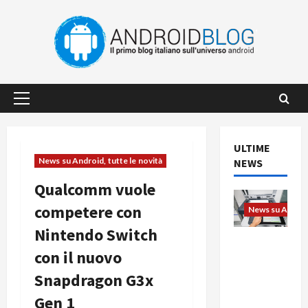
Vai
al
contenuto
Menu
principale
ULTIME
News su Android, tutte le novità
NEWS
Qualcomm vuole
competere con
News su Android
Nintendo Switch
L’evoluzio
con il nuovo
ne
dell’uffici
Snapdragon G3x
o passa
Gen 1
dal