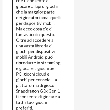
che ti consente di
t
W
n
o
giocare ai tipi di giochi
e
:
c
n
che la maggior parte
S
i
i
e
dei giocatori ama: quelli
w
l
o
p
per dispositivi mobili.
i
m
c
o
Ma ecco cosa c’è di
t
i
o
t
fantastico in questo.
c
g
n
e
Oltre ad accedere a
h
l
l
n
una vasta libreria di
B
i
a
t
giochi per dispositivi
o
o
n
e
t
mobili Android, puoi
r
o
,
p
riprodurre in streaming
e
v
s
e
-
e giocare a giochi per
i
u
r
b
PC, giochi cloud e
t
p
i
o
à
giochi per console. La
p
l
o
d
piattaforma di gioco
o
P
k
e
r
Snapdragon G3x Gen 1
r
r
l
t
ti consente di giocare a
i
e
d
o
tutti i tuoi giochi
m
a
o
p
preferiti,