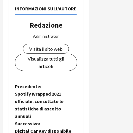
INFORMAZIONI SULL'AUTORE
Redazione
Administrator
Visita il sito web
Visualizza tutti gli
articoli
N
Precedente:
Spotify Wrapped 2021
a
ufficiale: consultate le
statistiche di ascolto
v
annuali
i
Successivo:
Digital Car Key disponibile