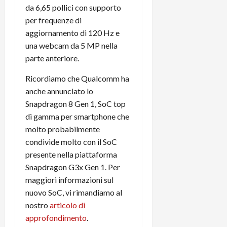
i
da 6,65 pollici con supporto
a
)
o
per frequenze di
r
n
t
aggiornamento di 120 Hz e
e
27/06/202
a
p
una webcam da 5 MP nella
1
o
parte anteriore.
3
w
0
e
Ricordiamo che Qualcomm ha
0
r
anche annunciato lo
b
Snapdragon 8 Gen 1, SoC top
a
26/06/202
di gamma per smartphone che
n
molto probabilmente
k
condivide molto con il SoC
presente nella piattaforma
23/07/202
Snapdragon G3x Gen 1. Per
maggiori informazioni sul
nuovo SoC, vi rimandiamo al
nostro
articolo di
approfondimento
.