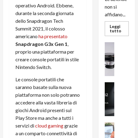
operativo Android. Ebbene,
non si
durante la seconda giornata
affidano...
dello Snapdragon Tech
Leggi
Summit 2021, il colosso
Leggi
tutto
di
americano
ha presentato
più
su
Snapdragon G3x Gen 1
,
News su An
L’evoluz
Recension
proprio una piattaforma per
dell’uffi
passa
R
creare console portatili in stile
dal
a
noleggio
Nintendo Switch.
stampan
v
multifu
e
e
Le console portatili che
smartp
m
News su An
sempre
saranno basate sulla nuova
e
Smartphon
aggiorn
piattaforma non solo potranno
B
n
accedere alla vasta libreria di
i
F
giochi Android presenti sul
g
R
m
Play Store ma anche a tutti i
1
e
1
News su An
servizi di
cloud gaming
grazie
H
Recension
0
a un comparto connettività di
R