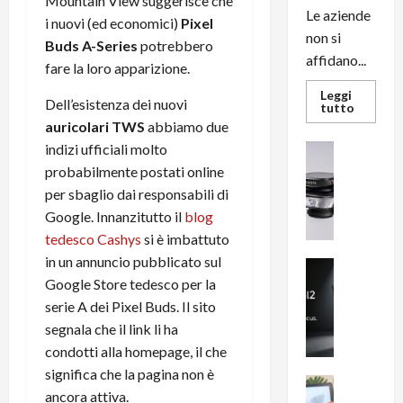
Mountain View suggerisce che
Le aziende
i nuovi (ed economici)
Pixel
non si
Buds A-Series
potrebbero
affidano...
fare la loro apparizione.
Leggi
Dell’esistenza dei nuovi
Leggi
tutto
di
auricolari TWS
abbiamo due
più
su
indizi ufficiali molto
News su An
L’evoluz
Recension
dell’uffi
probabilmente postati online
passa
R
per sbaglio dai responsabili di
dal
a
noleggio
Google. Innanzitutto il
blog
stampan
v
multifu
tedesco Cashys
si è imbattuto
e
e
smartp
in un annuncio pubblicato sul
m
News su An
sempre
Google Store tedesco per la
e
Smartphon
aggiorn
B
n
serie A dei Pixel Buds. Il sito
i
F
segnala che il link li ha
g
R
condotti alla homepage, il che
m
1
significa che la pagina non è
e
1
News su An
ancora attiva.
H
Recension