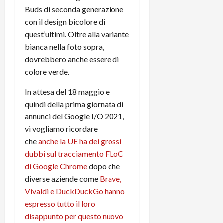
m
a
o
p
Buds di seconda generazione
e
d
p
e
con il design bicolore di
D
e
p
r
a
r
quest’ultimi. Oltre alla variante
i
c
y
A
o
bianca nella foto sopra,
i
2
n
d
c
dovrebbero anche essere di
0
d
i
l
colore verde.
2
r
s
o
6
o
p
c
In attesa del 18 maggio e
i
l
o
quindi della prima giornata di
d
a
25/06/202
m
annunci del Google I/O 2021,
c
y
p
vi vogliamo ricordare
o
(
u
che
anche la UE ha dei grossi
n
e
t
dubbi sul tracciamento FLoC
s
-
e
c
di Google Chrome
dopo che
i
r
h
n
e
diverse aziende come
Brave,
e
k
f
Vivaldi e DuckDuckGo hanno
r
+
u
espresso tutto il loro
m
L
n
disappunto per questo nuovo
o
C
z