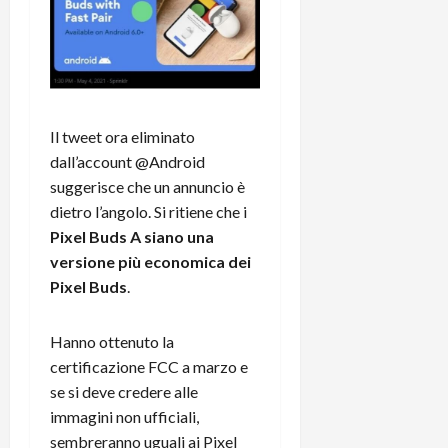
r
B
a
i
t
W
n
o
e
:
c
n
S
i
i
e
w
l
o
p
i
m
c
o
Il tweet ora eliminato
t
i
o
t
dall’account @Android
c
g
n
e
h
l
suggerisce che un annuncio è
l
n
B
i
a
dietro l’angolo. Si ritiene che i
t
o
o
n
e
Pixel Buds A siano una
t
r
o
,
versione più economica dei
p
e
v
s
Pixel Buds
.
e
-
i
u
r
b
t
p
i
o
Hanno ottenuto la
à
p
l
o
d
o
certificazione FCC a marzo e
P
k
e
r
se si deve credere alle
r
r
l
t
immagini non ufficiali,
i
e
d
o
sembreranno uguali ai Pixel