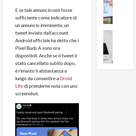
0
R
i
0
E se tale annuncio non fosse
e
B
a
sufficiente come indicatore di
c
r
l
un annuncio imminente, un
e
e
l
n
tweet inviato dall’account
a
News su An
a
s
Offerte An
k
p
Android ufficiale ha detto che i
L
i
D
r
Pixel Buds A sono ora
e
o
u
o
disponibili. Anche se il tweet è
m
n
a
v
stato cancellato subito dopo,
i
e
l
a
è rimasto lì abbastanza a
g
B
2
:
lungo da consentire a
Droid
l
i
p
i
i
g
Life
di prenderne nota con uno
r
l
o
m
o
screenshot.
l
r
e
n
u
i
B
t
m
o
7
o
i
f
P
a
n
f
r
l
a
e
o
l
z