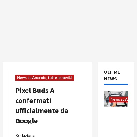
ULTIME
News su Android, tutte le novità
NEWS
Pixel Buds A
confermati
News su Android
ufficialmente da
L’evoluzio
Google
ne
dell’uffici
o passa
Redazione