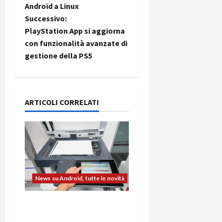
v
Android a Linux
i
Successivo:
PlayStation App si aggiorna
g
con funzionalità avanzate di
gestione della PS5
a
z
i
ARTICOLI CORRELATI
o
n
e
News su Android, tutte le novità
a
L’evoluzione dell’ufficio
r
passa dal noleggio: