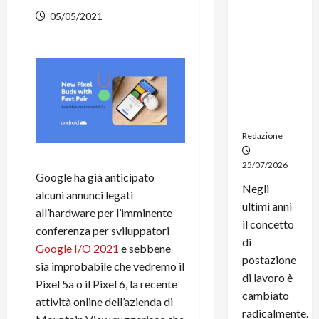
dal
05/05/2021
noleggio:
stampanti
multifunzi
one e
smartpho
ne sempre
aggiornati
Redazione
25/07/2026
Google ha già anticipato
Negli
alcuni annunci legati
ultimi anni
all’hardware per l’imminente
il concetto
conferenza per sviluppatori
di
Google I/O 2021
e sebbene
postazione
sia improbabile che vedremo il
di lavoro è
Pixel 5a o il Pixel 6, la recente
cambiato
attività online dell’azienda di
radicalmente.