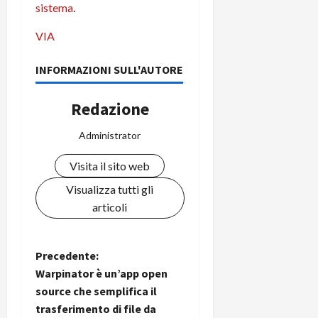
sistema
.
C
D
i
a
)
o
VIA
r
n
t
e
27/06/202
INFORMAZIONI SULL'AUTORE
a
p
1
o
Redazione
3
w
0
e
Administrator
0
r
b
Visita il sito web
a
26/06/202
n
Visualizza tutti gli
k
articoli
23/07/202
N
Precedente:
Warpinator è un’app open
a
source che semplifica il
trasferimento di file da