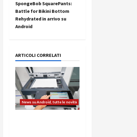
i
SpongeBob SquarePants:
Battle for Bikini Bottom
g
Rehydrated in arrivo su
Android
a
z
i
ARTICOLI CORRELATI
o
n
e
News su Android, tutte le novità
a
L’evoluzione dell’ufficio
r
passa dal noleggio:
t
stampanti multifunzione