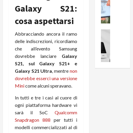
0
R
Galaxy S21:
i
0
e
B
a
cosa aspettarsi
c
r
l
e
e
l
n
a
News su An
a
Abbracciando ancora il ramo
s
Offerte An
k
p
delle indiscrezioni, ricordiamo
L
i
D
r
che all’evento Samsung
e
o
u
o
dovrebbe lanciare
Galaxy
m
n
a
v
S21, sul Galaxy S21+ e
i
e
l
a
g
B
Galaxy S21 Ultra
, mentre
non
2
:
l
i
p
dovrebbe esserci una versione
i
i
g
r
l
Mini
come alcuni speravano.
o
m
o
l
r
e
n
In tutti e tre i casi al cuore di
u
i
B
t
m
ogni piattaforma hardware vi
o
7
o
i
sarà il SoC
Qualcomm
f
P
a
n
Snapdragon 888
per tutti i
f
r
l
a
modelli commercializzati al di
e
o
l
z