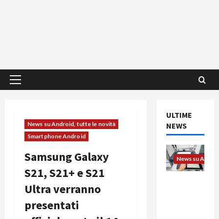
Menu
principale
ULTIME
News su Android, tutte le novità
NEWS
Smartphone Android
Samsung Galaxy
News su Android
S21, S21+ e S21
L’evoluzio
Ultra verranno
ne
presentati
dell’uffici
o passa