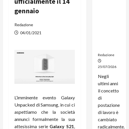
ufficialmente il 14
dal
gennaio
noleggio:
stampanti
multifunzi
Redazione
one e
04/01/2021
smartpho
ne sempre
aggiornati
Redazione
25/07/2026
Negli
ultimi anni
il concetto
L’imminente evento Galaxy
di
Unpacked di Samsung, in cui ci
postazione
aspettiamo che la società
di lavoro è
annunci formalmente la sua
cambiato
attesissima serie
Galaxy S21
,
radicalmente.