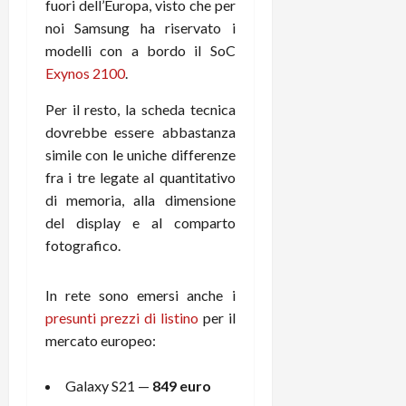
fuori dell’Europa, visto che per
r
B
a
i
t
noi Samsung ha riservato i
W
n
o
e
:
modelli con a bordo il SoC
c
n
S
i
i
e
Exynos 2100
.
w
l
o
p
i
m
Per il resto, la scheda tecnica
c
o
t
i
o
dovrebbe essere abbastanza
t
c
g
n
e
simile con le uniche differenze
h
l
l
n
fra i tre legate al quantitativo
B
i
a
t
di memoria, alla dimensione
o
o
n
e
del display e al comparto
t
r
o
,
fotografico.
p
e
v
s
e
-
i
u
r
b
t
p
In rete sono emersi anche i
i
o
à
p
presunti prezzi di listino
per il
l
o
d
o
mercato europeo:
P
k
e
r
r
r
l
t
Galaxy S21 —
849 euro
i
e
d
o