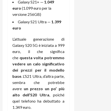
m
a
o
p
Galaxy S21+ —
1.049
e
d
p
e
euro
(1.099 euro per la
D
e
p
r
versione 256GB)
a
r
i
c
Galaxy S21 Ultra —
1.399
y
A
o
i
2
n
euro
d
c
0
d
i
l
2
r
L’attuale generazione di
s
o
6
o
p
c
Galaxy S20 5G è iniziata a 999
i
l
o
euro, il che significa
d
a
25/06/202
m
che
questa volta potremmo
c
y
p
vedere un calo significativo
o
(
u
dei prezzi per il modello
n
e
t
base
. L’S21 Ultra, d’altra parte,
s
-
e
c
sembra che potrebbe
i
r
h
n
avere
un prezzo un po’ più
e
e
k
f
alto dell’S20 Ultra
, poiché
r
+
u
quel telefono ha debuttato a
m
L
n
1.349 euro.
o
C
z