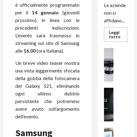
è ufficialmente programmato
Le aziende
per il
14 gennaio
(giovedì
non si
prossimo), in linea con le
affidano...
precedenti indiscrezioni.
Leggi
L’evento sarà trasmesso in
Leggi
tutto
di
streaming sul sito di Samsung
più
su
alle
16.00
(ora italiana).
News su An
L’evoluz
Recension
dell’uffi
passa
Un breve video teaser mostra
R
dal
a
una vista leggermente sfocata
noleggio
stampan
v
della gobba della fotocamera
multifu
e
e
del Galaxy S21, eliminando
smartp
m
News su An
sempre
ogni ultimo dubbio
e
Smartphon
aggiorn
persistente che potremmo
B
n
avere avuto sull’argomento
i
F
g
dell’evento.
R
m
1
e
Samsung
1
News su An
H
Recension