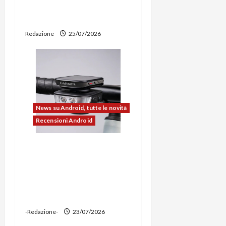
e smartphone sempre
i
aggiornati
c
Redazione
25/07/2026
o
l
o
News su Android, tutte le novità
Recensioni Android
Ravemen FR1100 alla
prova: illuminazione
potente, supporto per
ciclocomputer e funzione
power bank
-Redazione-
23/07/2026