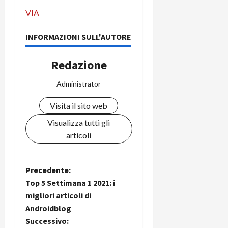
C
D
i
VIA
a
)
o
r
n
INFORMAZIONI SULL'AUTORE
t
e
27/06/202
a
p
Redazione
1
o
3
w
Administrator
0
e
0
r
Visita il sito web
b
a
Visualizza tutti gli
26/06/202
n
articoli
k
N
23/07/202
Precedente:
Top 5 Settimana 1 2021: i
a
migliori articoli di
Androidblog
v
Successivo: