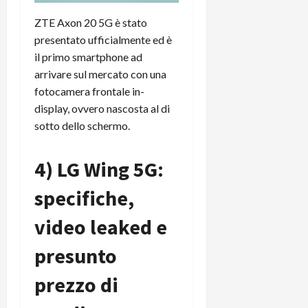
i
a
)
o
ZTE Axon 20 5G è stato
r
n
presentato ufficialmente ed è
t
e
27/06/202
il primo smartphone ad
a
p
1
arrivare sul mercato con una
o
3
w
fotocamera frontale in-
0
e
display, ovvero nascosta al di
0
r
sotto dello schermo.
b
a
26/06/202
4) LG Wing 5G:
n
k
specifiche,
23/07/202
video leaked e
presunto
prezzo di