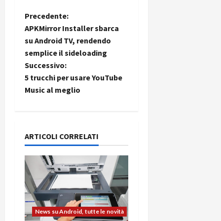
N
Precedente:
APKMirror Installer sbarca
a
su Android TV, rendendo
semplice il sideloading
v
Successivo:
i
5 trucchi per usare YouTube
Music al meglio
g
a
ARTICOLI CORRELATI
z
i
o
n
News su Android, tutte le novità