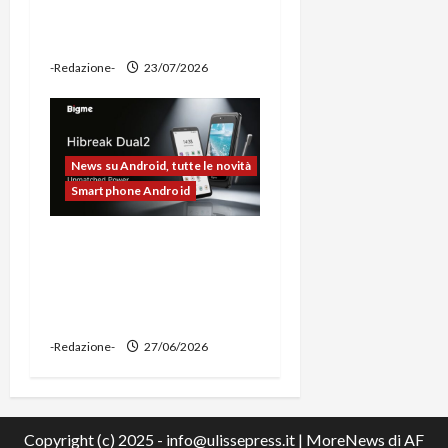
ciclocomputer e funzione
power bank
-Redazione-
23/07/2026
News su Android, tutte le novità
Smartphone Android
Bigme HiBreak Dual 2
pronto al lancio con la
novità del doppio display
(e-ink + LCD)
-Redazione-
27/06/2026
Copyright (c) 2025 - info@ulissepress.it
|
MoreNews
di AF