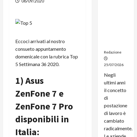
06/09/2020
noleggio:
stampanti
multifunzi
one e
smartpho
ne sempre
Eccoci arrivati al nostro
aggiornati
consueto appuntamento
Redazione
domenicale con la rubrica Top
5 Settimana 36 2020.
25/07/2026
Negli
1) Asus
ultimi anni
il concetto
ZenFone 7 e
di
ZenFone 7 Pro
postazione
di lavoro è
disponibili in
cambiato
radicalmente.
Italia:
Le aziende