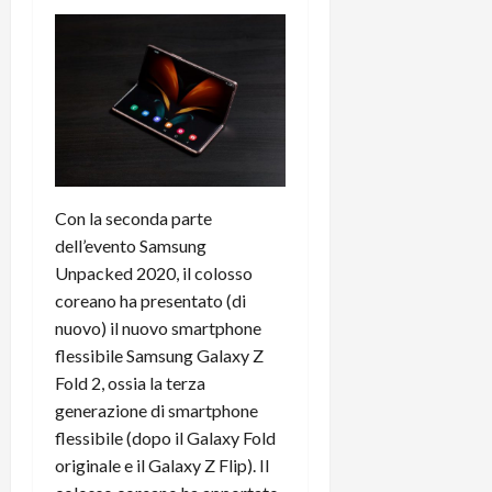
t
W
n
o
e
:
c
n
S
i
i
e
w
l
o
p
i
m
c
o
t
i
o
t
c
g
n
e
h
l
l
n
B
i
a
t
Con la seconda parte
o
o
n
e
dell’evento Samsung
t
r
o
,
Unpacked 2020, il colosso
p
e
v
s
coreano ha presentato (di
e
-
i
u
r
b
nuovo) il nuovo smartphone
t
p
i
o
à
flessibile Samsung Galaxy Z
p
l
o
d
o
Fold 2, ossia la terza
P
k
e
r
generazione di smartphone
r
r
l
t
flessibile (dopo il Galaxy Fold
i
e
d
o
originale e il Galaxy Z Flip). Il
m
a
o
p