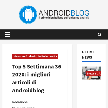
Vai
al
contenuto
Menu
principale
ULTIME
News su Android, tutte le novità
NEWS
Top 5 Settimana 36
2020: i migliori
News su Android
articoli di
L’evoluzio
Androidblog
ne
dell’uffici
o passa
Redazione
dal