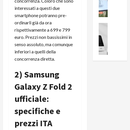
i
0
concorrenza. Coloro che sono
e
B
a
interessati a questi due
c
r
l
smartphone potranno pre-
e
e
l
ordinarli già da ora
n
a
News su An
a
rispettivamente a 699 e 799
s
Offerte An
k
p
euro. Prezzi non bassissimi in
L
i
D
r
e
o
senso assoluto, ma comunque
u
o
m
n
a
inferiori a quelli della
v
i
e
l
a
concorrenza diretta.
g
B
2
:
l
i
p
i
2) Samsung
i
g
r
l
o
m
o
l
Galaxy Z Fold 2
r
e
n
u
i
B
t
ufficiale:
m
o
7
o
i
f
P
specifiche e
a
n
f
r
l
a
e
prezzi ITA
o
l
z
r
B
a
i