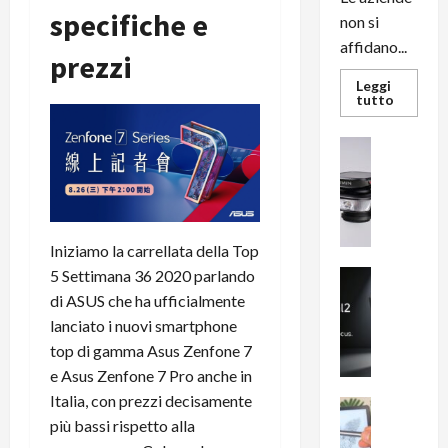
specifiche e
non si
affidano...
prezzi
Leggi
Leggi
tutto
di
più
su
News su An
L’evoluz
Recension
dell’uffi
passa
R
dal
a
noleggio
stampan
v
multifu
Iniziamo la carrellata della Top
e
e
smartp
m
5 Settimana 36 2020 parlando
News su An
sempre
e
Smartphon
aggiorn
di ASUS che ha ufficialmente
B
n
lanciato i nuovi smartphone
i
F
top di gamma Asus Zenfone 7
g
R
e Asus Zenfone 7 Pro anche in
m
1
Italia, con prezzi decisamente
e
1
News su An
più bassi rispetto alla
H
Recension
0
R