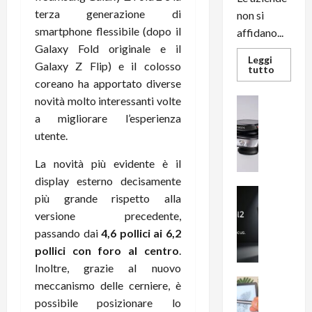
terza generazione di
non si
smartphone flessibile (dopo il
affidano...
Galaxy Fold originale e il
Leggi
Galaxy Z Flip) e il colosso
Leggi
tutto
di
coreano ha apportato diverse
più
su
novità molto interessanti volte
News su An
L’evoluz
Recension
a migliorare l’esperienza
dell’uffi
passa
R
utente.
dal
a
noleggio
stampan
v
La novità più evidente è il
multifu
e
e
display esterno decisamente
smartp
m
News su An
sempre
più grande rispetto alla
e
Smartphon
aggiorn
versione precedente,
B
n
passando dai
4,6 pollici ai
6,2
i
F
pollici con foro al centro
.
g
R
m
1
Inoltre, grazie al nuovo
e
1
News su An
meccanismo delle cerniere, è
H
Recension
0
possibile posizionare lo
R