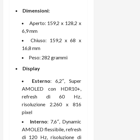
e
d
p
e
D
e
p
r
Dimensioni:
a
r
i
c
y
A
o
Aperto: 159,2 x 128,2 x
i
2
n
d
c
6,9 mm
0
d
i
l
Chiuso: 159,2 x 68 x
2
r
s
o
16,8 mm
6
o
p
c
i
l
Peso: 282 grammi
o
d
a
25/06/202
m
Display
c
y
p
o
(
u
Esterno
: 6,2″, Super
n
e
t
AMOLED con HDR10+,
s
-
e
refresh di 60 Hz,
c
i
r
risoluzione 2.260 x 816
h
n
e
e
k
pixel
f
r
+
u
Interno
: 7,6″, Dynamic
m
L
n
AMOLED flessibile, refresh
o
C
z
di 120 Hz, risoluzione di
C
D