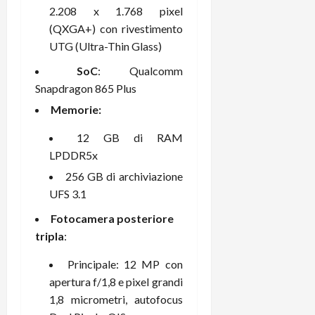
i
2.208 x 1.768 pixel
a
)
o
r
(QXGA+) con rivestimento
n
t
UTG (Ultra-Thin Glass)
e
27/06/202
a
p
SoC
: Qualcomm
1
o
Snapdragon 865 Plus
3
w
0
e
Memorie:
0
r
12 GB di RAM
b
a
LPDDR5x
26/06/202
n
256 GB di archiviazione
k
UFS 3.1
Fotocamera posteriore
23/07/202
tripla
:
Principale: 12 MP con
apertura f/1,8 e pixel grandi
1,8 micrometri, autofocus