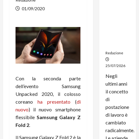
noleggio:
01/09/2020
stampanti
multifunzi
one e
smartpho
ne sempre
aggiornati
Redazione
25/07/2026
Negli
Con la seconda parte
ultimi anni
dell’evento Samsung
il concetto
Unpacked 2020, il colosso
di
coreano
ha presentato
(
di
postazione
nuovo
) il nuovo smartphone
di lavoro è
flessibile
Samsung Galaxy Z
cambiato
Fold 2
.
radicalmente.
Il Samsung Galaxy Z Fold 2 è la
Le aziende