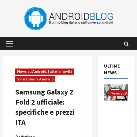
Vai
al
contenuto
Menu
principale
ULTIME
News su Android, tutte le novità
NEWS
Smartphone Android
Samsung Galaxy Z
News su Android
Fold 2 ufficiale:
L’evoluzio
specifiche e prezzi
ne
ITA
dell’uffici
o passa
dal
Redazione