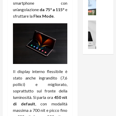
i
0
smartphone con
e
B
a
un’angolazione
da 75° a 115°
e
c
r
l
sfruttare la
Flex Mode
.
e
e
l
n
a
News su An
a
s
Offerte An
k
p
L
i
D
r
e
o
u
o
m
n
a
v
i
e
l
a
g
B
2
:
l
i
p
i
i
g
r
l
Il display interno flessibile è
o
m
o
l
stato anche ingrandito (7,6
r
e
n
u
pollici) e migliorato,
i
B
t
m
o
7
soprattutto sul fronte della
o
i
f
P
a
luminosità. Si parla ora
450 nit
n
f
r
l
a
di default
, con modalità
e
o
l
z
massima a 700 nit e picco fino
r
B
a
i