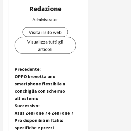
Redazione
Administrator
Visita il sito web
Visualizza tutti gli
articoli
N
Precedente:
OPPO brevetta uno
a
smartphone flessibile a
conchiglia con schermo
v
all’esterno
i
Successivo:
Asus ZenFone 7 e ZenFone 7
g
Pro disponibili in Italia:
specifiche e prezzi