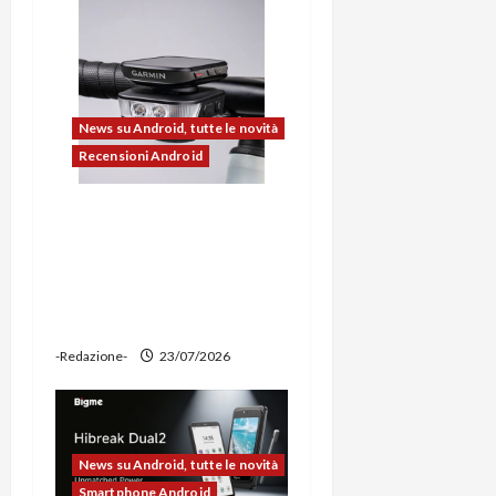
o
l
o
News su Android, tutte le novità
Recensioni Android
Ravemen FR1100 alla
prova: illuminazione
potente, supporto per
ciclocomputer e funzione
power bank
-Redazione-
23/07/2026
News su Android, tutte le novità
Smartphone Android