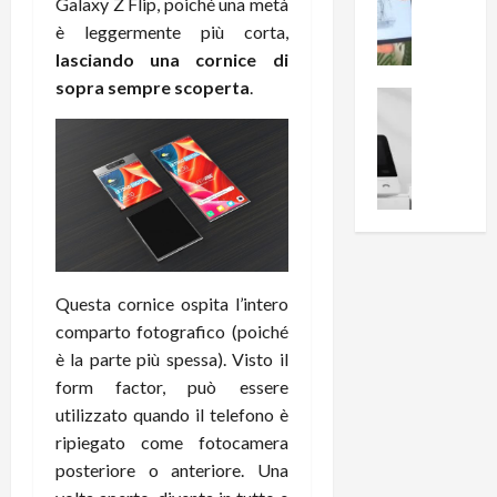
i
0
Galaxy Z Flip, poiché una metà
e
B
a
è leggermente più corta,
c
r
l
lasciando una cornice di
e
e
l
sopra sempre scoperta
.
n
a
News su An
a
s
Offerte An
k
p
L
i
D
r
e
o
u
o
m
n
a
v
i
e
l
a
g
B
2
:
l
i
p
i
i
g
r
l
Questa cornice ospita l’intero
o
m
o
l
comparto fotografico (poiché
r
e
n
u
è la parte più spessa). Visto il
i
B
t
m
o
form factor, può essere
7
o
i
f
P
utilizzato quando il telefono è
a
n
f
r
l
a
ripiegato come fotocamera
e
o
l
z
posteriore o anteriore. Una
r
B
a
i