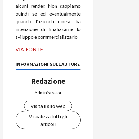
i
a
alcuni render. Non sappiamo
)
o
r
quindi se ed eventualmente
n
t
e
quando l’azienda cinese ha
27/06/202
a
p
intenzione di finalizzarne lo
1
o
sviluppo e commercializzarlo.
3
w
0
e
VIA
FONTE
0
r
b
INFORMAZIONI SULL'AUTORE
a
26/06/202
n
Redazione
k
Administrator
23/07/202
Visita il sito web
Visualizza tutti gli
articoli