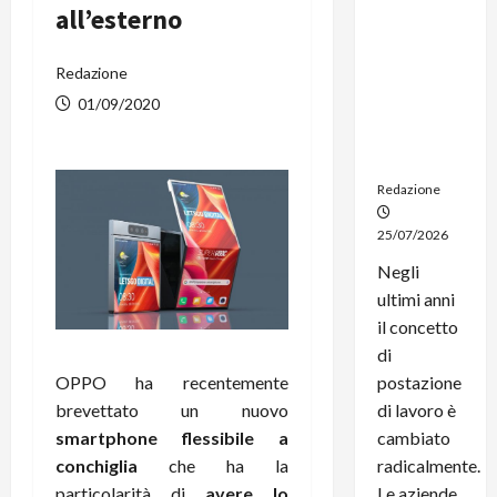
all’esterno
noleggio:
stampanti
multifunzi
Redazione
one e
01/09/2020
smartpho
ne sempre
aggiornati
Redazione
25/07/2026
Negli
ultimi anni
il concetto
di
OPPO ha recentemente
postazione
brevettato un nuovo
di lavoro è
smartphone flessibile a
cambiato
conchiglia
che ha la
radicalmente.
particolarità di
avere lo
Le aziende