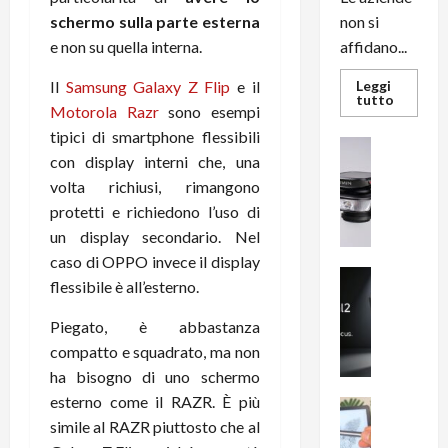
schermo sulla parte esterna
non si
e non su quella interna.
affidano...
Il
Samsung Galaxy Z Flip
e il
Leggi
Leggi
tutto
Motorola Razr
sono esempi
di
più
tipici di smartphone flessibili
su
News su An
L’evoluz
con display interni che, una
Recension
dell’uffi
passa
R
volta richiusi, rimangono
dal
a
protetti e richiedono l’uso di
noleggio
stampan
v
un display secondario. Nel
multifu
e
e
caso di OPPO invece il display
smartp
m
News su An
sempre
flessibile è all’esterno.
e
Smartphon
aggiorn
B
n
Piegato, è abbastanza
i
F
compatto e squadrato, ma non
g
R
ha bisogno di uno schermo
m
1
esterno come il RAZR. È più
e
1
News su An
H
Recension
simile al RAZR piuttosto che al
0
R