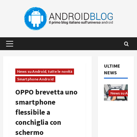
Vai
al
contenuto
Menu
principale
ULTIME
News su Android, tutte le novità
NEWS
Smartphone Android
OPPO brevetta uno
News su Android
smartphone
L’evoluzio
flessibile a
ne
conchiglia con
dell’uffici
o passa
schermo
dal