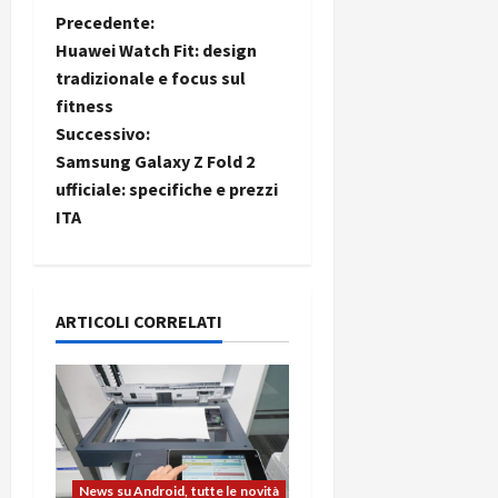
N
Precedente:
Huawei Watch Fit: design
a
tradizionale e focus sul
fitness
v
Successivo:
i
Samsung Galaxy Z Fold 2
ufficiale: specifiche e prezzi
g
ITA
a
z
ARTICOLI CORRELATI
i
o
n
e
News su Android, tutte le novità