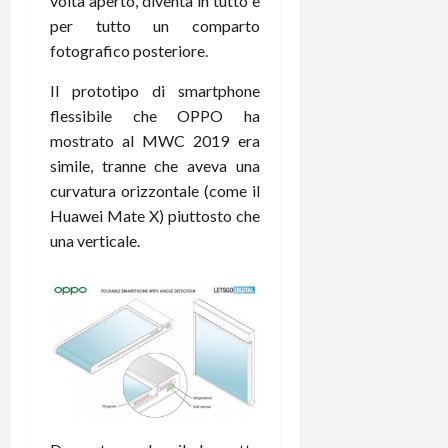
volta aperto, diventa in tutto e
t
W
n
o
per tutto un comparto
e
:
c
n
fotografico posteriore.
S
i
i
e
w
l
o
p
Il prototipo di smartphone
i
m
c
o
flessibile che OPPO ha
t
i
o
t
mostrato al MWC 2019 era
c
g
n
e
h
simile, tranne che aveva una
l
l
n
B
i
a
curvatura orizzontale (come il
t
o
o
n
e
Huawei Mate X) piuttosto che
t
r
o
,
una verticale.
p
e
v
s
e
-
i
u
r
b
t
p
i
o
à
p
l
o
d
o
P
k
e
r
r
r
l
t
i
e
d
o
m
a
o
p