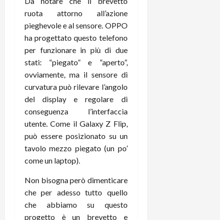
Da notare che il brevetto
e
d
p
e
D
e
ruota attorno all’azione
p
r
a
r
i
pieghevole e al sensore. OPPO
c
y
A
o
i
ha progettato questo telefono
2
n
d
c
per funzionare in più di due
0
d
i
l
stati: “piegato” e “aperto”,
2
r
s
o
ovviamente, ma il sensore di
6
o
p
c
curvatura può rilevare l’angolo
i
l
o
del display e regolare di
d
a
25/06/202
m
c
y
conseguenza l’interfaccia
p
o
(
u
utente. Come il Galaxy Z Flip,
n
e
t
può essere posizionato su un
s
-
e
tavolo mezzo piegato (un po’
c
i
r
come un laptop).
h
n
e
e
k
f
Non bisogna però dimenticare
r
+
u
che per adesso tutto quello
m
L
n
che abbiamo su questo
o
C
z
progetto è un brevetto e
C
D