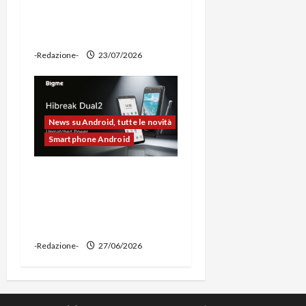
potente, supporto per
ciclocomputer e funzione
power bank
-Redazione-
23/07/2026
News su Android, tutte le novità
Smartphone Android
Bigme HiBreak Dual 2
pronto al lancio con la
novità del doppio display
(e-ink + LCD)
-Redazione-
27/06/2026