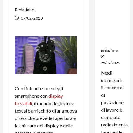
noleggio:
Redazione
stampanti
multifunzi
07/02/2020
one e
smartpho
ne sempre
aggiornati
Redazione
25/07/2026
Negli
ultimi anni
il concetto
Con l’introduzione degli
di
smartphone con
display
postazione
flessibili
, il mondo degli stress
di lavoro è
test si è arricchito di una nuova
cambiato
prova che prevede l’apertura e
radicalmente.
la chiusura del display e delle
Le aziende
cerniere in maniera