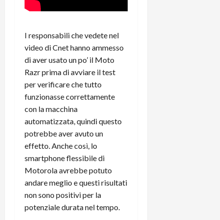
e
d
p
e
D
e
p
r
a
r
i
c
y
A
I responsabili che vedete nel
o
i
2
n
d
c
video di Cnet hanno ammesso
0
d
i
l
di aver usato un po’ il Moto
2
r
s
o
Razr prima di avviare il test
6
o
p
c
per verificare che tutto
i
l
o
funzionasse correttamente
d
a
25/06/202
m
con la macchina
c
y
p
o
automatizzata, quindi questo
(
u
n
e
potrebbe aver avuto un
t
s
-
e
effetto. Anche così, lo
c
i
r
smartphone flessibile di
h
n
e
Motorola avrebbe potuto
e
k
f
andare meglio e questi risultati
r
+
u
non sono positivi per la
m
L
n
potenziale durata nel tempo.
o
C
z
C
D