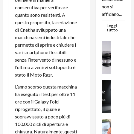
non si
consecutiva per verificare
affidano...
quanto sono resistenti. A
questo proposito, la redazione
Leggi
di Cnet ha sviluppato una
Leggi
tutto
di
macchina semi industriale che
più
su
News su An
permette di aprire e chiudere i
L’evoluz
Recension
dell’uffi
vari smartphone flessibili
passa
R
dal
senza l’intervento di nessuno e
a
noleggio
l’ultimo a venirvi sottoposto è
stampan
v
multifu
stato il Moto Razr.
e
e
smartp
m
News su An
sempre
L’anno scorso questa macchina
e
Smartphon
aggiorn
ha eseguito il test per oltre 11
B
n
i
ore con il Galaxy Fold
F
g
R
riprogettato, il quale è
m
1
sopravvissuto a poco più di
e
1
News su An
100.000 cicli di apertura e
H
Recension
0
chiusura. Naturalmente, questi
R