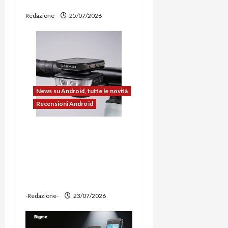
aggiornati
i
Redazione
25/07/2026
c
o
l
News su Android, tutte le novità
o
Recensioni Android
Ravemen FR1100 alla
prova: illuminazione
potente, supporto per
ciclocomputer e funzione
power bank
-Redazione-
23/07/2026