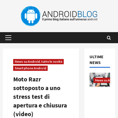
Vai
al
contenuto
Menu
principale
ULTIME
News su Android, tutte le novità
NEWS
Smartphone Android
Moto Razr
News su Android
sottoposto a uno
L’evoluzio
stress test di
ne
apertura e chiusura
dell’uffici
o passa
(video)
dal