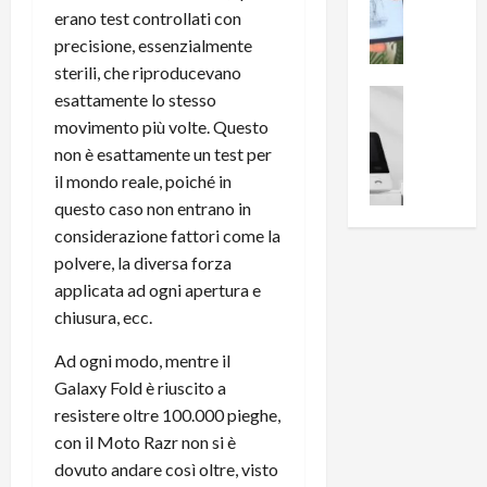
i
0
erano test controllati con
e
B
a
precisione, essenzialmente
c
r
l
e
e
sterili, che riproducevano
l
n
a
News su An
a
esattamente lo stesso
s
Offerte An
k
p
movimento più volte. Questo
L
i
D
r
non è esattamente un test per
e
o
u
o
il mondo reale, poiché in
m
n
a
v
questo caso non entrano in
i
e
l
a
g
considerazione fattori come la
B
2
:
l
i
polvere, la diversa forza
p
i
i
g
r
l
applicata ad ogni apertura e
o
m
o
l
chiusura, ecc.
r
e
n
u
i
B
t
Ad ogni modo, mentre il
m
o
7
o
i
Galaxy Fold è riuscito a
f
P
a
n
resistere oltre 100.000 pieghe,
f
r
l
a
con il Moto Razr non si è
e
o
l
z
dovuto andare così oltre, visto
r
B
a
i