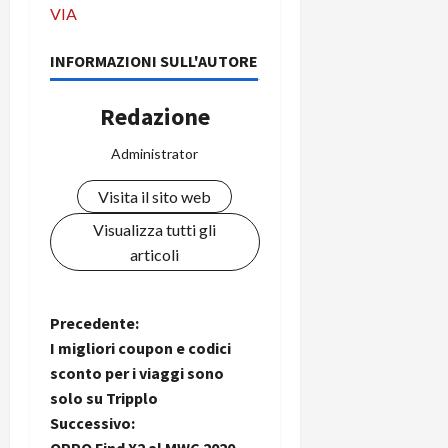
i
VIA
a
)
o
r
n
INFORMAZIONI SULL'AUTORE
t
e
27/06/202
a
p
1
o
Redazione
3
w
0
e
Administrator
0
r
Visita il sito web
b
a
26/06/202
Visualizza tutti gli
n
articoli
k
23/07/202
N
Precedente:
I migliori coupon e codici
a
sconto per i viaggi sono
solo su Tripplo
v
Successivo: