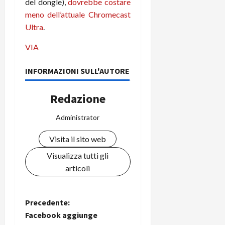
del dongle),
dovrebbe costare
C
D
i
meno dell’attuale Chromecast
a
)
o
Ultra
.
r
n
t
e
27/06/202
VIA
a
p
1
o
INFORMAZIONI SULL'AUTORE
3
w
0
e
Redazione
0
r
b
Administrator
a
26/06/202
n
Visita il sito web
k
Visualizza tutti gli
23/07/202
articoli
N
Precedente:
Facebook aggiunge