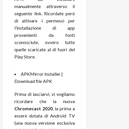
m
a
o
p
manualmente attraverso il
e
d
p
e
D
e
seguente link. Ricordate però
p
r
a
r
i
di attivare i permessi per
c
y
A
o
i
l’installazione di app
2
n
d
c
provenienti da fonti
0
d
i
l
sconosciute, ovvero tutte
2
r
s
o
quelle scaricate al di fuori del
6
o
p
c
Play Store.
i
l
o
d
a
25/06/202
m
c
y
p
APKMirror Installer |
o
(
u
Download file APK
n
e
t
s
-
e
Prima di lasciarvi, vi vogliamo
c
i
r
ricordare che la nuova
h
n
e
e
Chromecast 2020
, la prima a
k
f
r
+
essere dotata di Android TV
u
m
L
n
(una nuova versione esclusiva
o
C
z