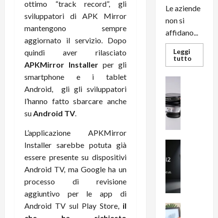
ottimo “track record”, gli
Le aziende
sviluppatori di APK Mirror
non si
mantengono sempre
affidano...
aggiornato il servizio. Dopo
Leggi
quindi aver rilasciato
Leggi
tutto
APKMirror Installer
per gli
di
più
smartphone e i tablet
su
News su An
L’evoluz
Android, gli gli sviluppatori
Recension
dell’uffi
passa
R
l’hanno fatto sbarcare anche
dal
a
noleggio
su
Android TV
.
stampan
v
multifu
e
L’applicazione APKMirror
e
smartp
m
News su An
Installer sarebbe potuta già
sempre
e
Smartphon
aggiorn
essere presente su dispositivi
B
n
Android TV, ma Google ha un
i
F
processo di revisione
g
R
aggiuntivo per le app di
m
1
Android TV sul Play Store,
il
e
1
News su An
H
Recension
che ha richiesto