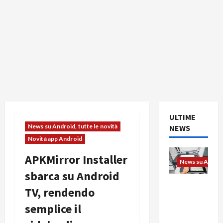
ULTIME
News su Android, tutte le novità
NEWS
Novità app Android
APKMirror Installer
News su Android
sbarca su Android
L’evoluzio
TV, rendendo
ne
semplice il
dell’uffici
o passa