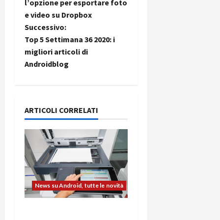
a
l’opzione per esportare foto
e video su Dropbox
v
Successivo:
i
Top 5 Settimana 36 2020: i
migliori articoli di
g
Androidblog
a
z
ARTICOLI CORRELATI
i
o
n
e
News su Android, tutte le novità
a
L’evoluzione dell’ufficio