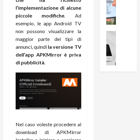
0
R
i
0
l’implementazione di alcune
e
B
a
piccole modifiche
. Ad
c
r
l
esempio, le app Android TV
e
e
l
non possono visualizzare la
n
a
News su An
a
maggior parte dei tipi di
s
Offerte An
k
p
L
annunci, quindi
la versione TV
i
D
r
e
o
u
dell’app APKMirror è priva
o
m
n
a
v
di pubblicità
.
i
e
l
a
g
B
2
:
l
i
p
i
i
g
r
l
o
m
o
l
r
e
n
u
i
B
t
m
o
7
o
i
f
P
a
n
Nel caso voleste procedere al
f
r
l
a
download di APKMirror
e
o
l
z
Installer e iniziare a scaricare