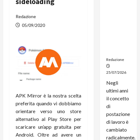
sideloading
dal
noleggio:
Redazione
stampanti
multifunzi
05/09/2020
one e
smartpho
ne sempre
aggiornati
Redazione
25/07/2026
Negli
ultimi anni
APK Mirror è la nostra scelta
il concetto
preferita quando vi dobbiamo
di
orientare verso uno store
postazione
alternativo al Play Store per
di lavoro è
scaricare un’app gratuita per
cambiato
Android. Oltre ad avere un
radicalmente.