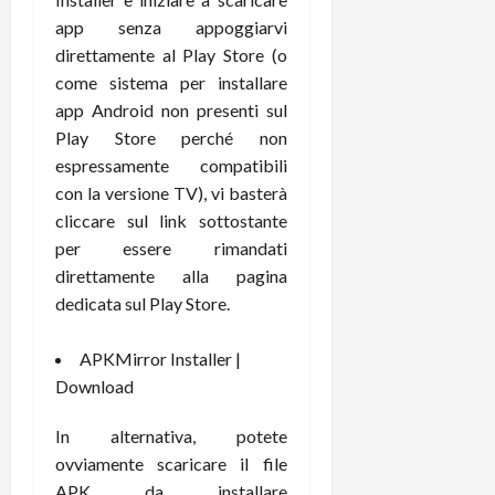
r
B
a
i
app senza appoggiarvi
t
W
n
o
direttamente al Play Store (o
e
:
c
n
S
come sistema per installare
i
i
e
w
l
app Android non presenti sul
o
p
i
m
c
o
Play Store perché non
t
i
o
t
espressamente compatibili
c
g
n
e
con la versione TV), vi basterà
h
l
l
n
cliccare sul link sottostante
B
i
a
t
per essere rimandati
o
o
n
e
direttamente alla pagina
t
r
o
,
p
e
dedicata sul Play Store.
v
s
e
-
i
u
r
b
t
p
APKMirror Installer |
i
o
à
p
Download
l
o
d
o
P
k
e
r
In alternativa, potete
r
r
l
t
ovviamente scaricare il file
i
e
d
o
APK da installare