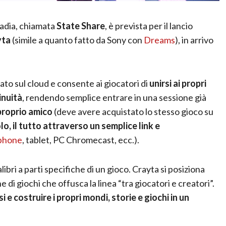
tadia, chiamata
State Share
, è prevista per il lancio
yta
(simile a quanto fatto da Sony con
Dreams
), in arrivo
ato sul cloud e consente ai giocatori di
unirsi ai propri
inuità
, rendendo semplice entrare in una sessione già
proprio amico
(deve avere acquistato lo stesso gioco su
tolo, il tutto attraverso un semplice link e
phone
, tablet, PC Chromecast, ecc.).
bri a parti specifiche di un gioco. Crayta si posiziona
di giochi che offusca la linea “tra giocatori e creatori”.
i e costruire i propri mondi, storie e giochi in un