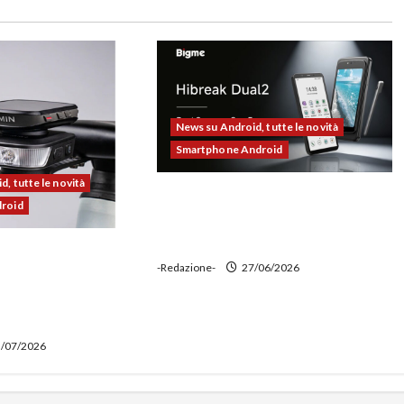
News su Android, tutte le novità
Smartphone Android
, tutte le novità
Bigme HiBreak Dual 2 pronto al
droid
lancio con la novità del doppio
display (e-ink + LCD)
00 alla prova:
-Redazione-
27/06/2026
e potente,
 ciclocomputer e
wer bank
/07/2026