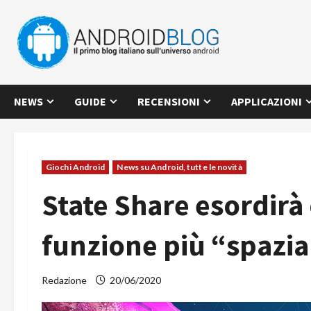
Vai
al
contenuto
NEWS
GUIDE
RECENSIONI
APPLICAZIONI
Giochi Android
News su Android, tutte le novità
State Share esordirà 
funzione più “spazia
Redazione
20/06/2020