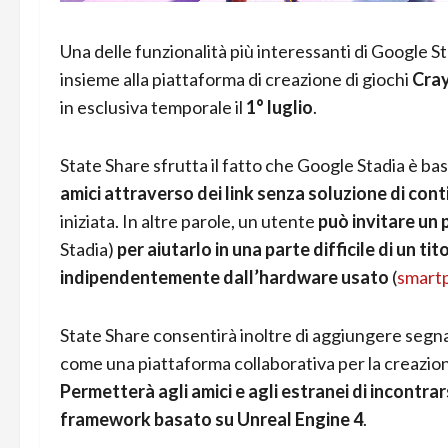
Una delle funzionalità più interessanti di Google S
insieme alla piattaforma di creazione di giochi
Cra
in esclusiva temporale il
1° luglio
.
State Share sfrutta il fatto che Google Stadia è bas
amici attraverso dei link senza soluzione di cont
iniziata. In altre parole, un utente
può invitare un 
Stadia)
per aiutarlo in una parte difficile di un ti
indipendentemente dall’hardware usato
(
smart
State Share consentirà inoltre di aggiungere segnali
come una piattaforma collaborativa per la creazione 
Permetterà agli amici e agli estranei di incontrars
framework basato su Unreal Engine 4
.