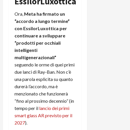
EssilorLuxottica
t
W
n
o
e
:
c
n
Ora,
Meta ha firmato un
S
i
i
e
“accordo a lungo termine”
w
l
o
p
con EssilorLuxottica per
i
m
c
o
t
i
continuare a sviluppare
o
t
c
g
n
“prodotti per occhiali
e
h
l
l
n
intelligenti
B
i
a
t
multigenerazionali”
o
o
n
e
seguendo le orme di quei primi
t
r
o
,
due lanci di Ray-Ban. Non c’è
p
e
v
s
una parola esplicita su quanto
e
-
i
u
r
durerà l’accordo, ma è
b
t
p
i
o
à
menzionato che funzionerà
p
l
o
d
o
“fino al prossimo decennio” (in
P
k
e
r
tempo per il
lancio dei primi
r
r
l
t
smart glass AR previsto per il
i
e
d
o
2027
).
m
a
o
p