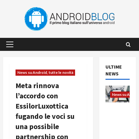
Vai
al
contenuto
Menu
principale
ULTIME
News su Android, tutte le novità
NEWS
Meta rinnova
l’accordo con
News su Android
EssilorLuxottica
L’evoluzio
fugando le voci su
ne
dell’uffici
una possibile
o passa
partnership con
dal