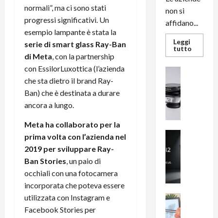
normali”, ma ci sono stati
non si
progressi significativi. Un
affidano...
esempio lampante è stata la
Leggi
serie di smart glass Ray-Ban
Leggi
tutto
di
di Meta
, con la partnership
più
con EssilorLuxottica (l’azienda
su
News su An
L’evoluz
che sta dietro il brand Ray-
Recension
dell’uffi
passa
R
Ban) che è destinata a durare
dal
a
noleggio
ancora a lungo.
stampan
v
multifu
e
e
Meta ha collaborato per la
smartp
m
News su An
prima volta con l’azienda nel
sempre
e
Smartphon
aggiorn
2019 per sviluppare Ray-
B
n
Ban Stories
, un paio di
i
F
occhiali con una fotocamera
g
R
incorporata che poteva essere
m
1
e
utilizzata con Instagram e
1
News su An
H
Recension
0
Facebook Stories per
R