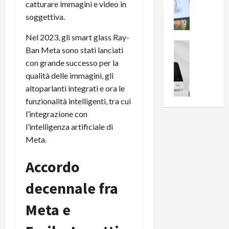
i
0
catturare immagini e video in
e
B
a
soggettiva.
c
r
l
e
e
l
Nel 2023, gli smart glass Ray-
n
a
News su An
a
Ban Meta sono stati lanciati
s
Offerte An
k
p
con grande successo per la
L
i
D
r
qualità delle immagini, gli
e
o
u
o
m
altoparlanti integrati e ora le
n
a
v
i
e
funzionalità intelligenti, tra cui
l
a
g
B
2
:
l’integrazione con
l
i
p
i
l’intelligenza artificiale di
i
g
r
l
Meta.
o
m
o
l
r
e
n
u
Accordo
i
B
t
m
o
7
o
i
decennale fra
f
P
a
n
f
r
l
a
Meta e
e
o
l
z
r
B
a
i