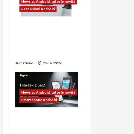
News su Android, tutte le novità
Recensioni Android
Ravemen FR1100 alla
prova: illuminazione
potente, supporto per
ciclocomputer e funzione
power bank
-Redazione-
23/07/2026
News su Android, tutte le novità
Smartphone Android
Bigme HiBreak Dual 2
pronto al lancio con la
novità del doppio display