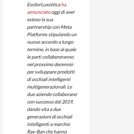
e
d
p
e
EssilorLuxottica
ha
D
e
p
r
annunciato
oggi di aver
a
r
i
c
esteso la sua
y
A
o
i
partnership con Meta
2
n
d
c
0
d
Platforms stipulando un
i
l
2
r
s
nuovo accordo a lungo
o
6
o
p
c
termine, in base al quale
i
l
o
le parti collaboreranno
d
a
25/06/202
m
nel prossimo decennio
c
y
p
per sviluppare prodotti
o
(
u
di occhiali intelligenti
n
e
t
multigenerazionali. Le
s
-
e
c
i
due aziende collaborano
r
h
n
e
con successo dal 2019,
e
k
f
dando vita a due
r
+
u
generazioni di occhiali
m
L
n
intelligenti a marchio
o
C
z
Ray-Ban che hanno
C
D