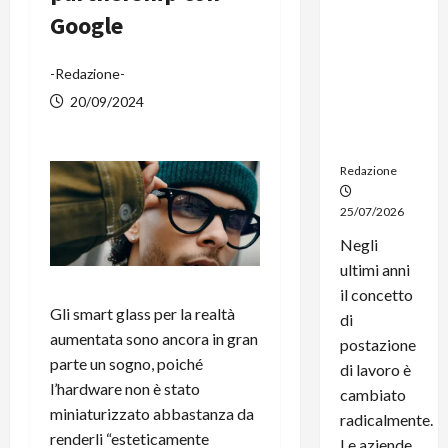
noleggio:
Google
stampanti
multifunzi
-Redazione-
one e
smartpho
20/09/2024
ne sempre
aggiornati
Redazione
25/07/2026
Negli
ultimi anni
il concetto
Gli smart glass per la realtà
di
aumentata sono ancora in gran
postazione
parte un sogno, poiché
di lavoro è
l’hardware non è stato
cambiato
miniaturizzato abbastanza da
radicalmente.
renderli “esteticamente
Le aziende