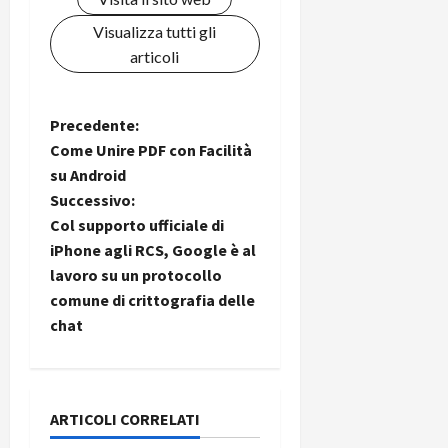
Visualizza tutti gli
articoli
N
Precedente:
Come Unire PDF con Facilità
a
su Android
Successivo:
v
Col supporto ufficiale di
i
iPhone agli RCS, Google è al
lavoro su un protocollo
g
comune di crittografia delle
chat
a
z
i
ARTICOLI CORRELATI