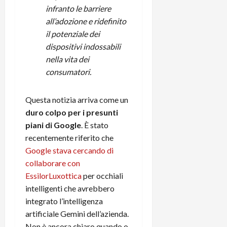
i
infranto le barriere
a
)
o
r
all’adozione e ridefinito
n
t
e
il potenziale dei
27/06/202
a
p
dispositivi indossabili
1
o
nella vita dei
3
w
consumatori.
0
e
0
r
Questa notizia arriva come un
b
a
26/06/202
duro colpo per i presunti
n
piani di Google
. È stato
k
recentemente riferito che
Google stava cercando di
23/07/202
collaborare con
EssilorLuxottica
per occhiali
intelligenti che avrebbero
integrato l’intelligenza
artificiale Gemini dell’azienda.
Non è ancora chiaro quando o