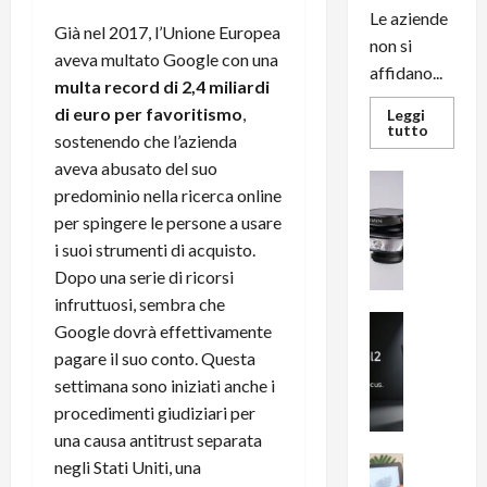
Le aziende
Già nel 2017, l’Unione Europea
non si
aveva multato Google con una
affidano...
multa record di 2,4 miliardi
di euro per favoritismo
,
Leggi
Leggi
tutto
sostenendo che l’azienda
di
più
aveva abusato del suo
su
News su An
L’evoluz
predominio nella ricerca online
Recension
dell’uffi
passa
per spingere le persone a usare
R
dal
a
i suoi strumenti di acquisto.
noleggio
stampan
v
Dopo una serie di ricorsi
multifu
e
e
infruttuosi, sembra che
smartp
m
News su An
sempre
Google dovrà effettivamente
e
Smartphon
aggiorn
pagare il suo conto. Questa
B
n
settimana sono iniziati anche i
i
F
procedimenti giudiziari per
g
R
m
1
una causa antitrust separata
e
1
News su An
negli Stati Uniti, una
H
Recension