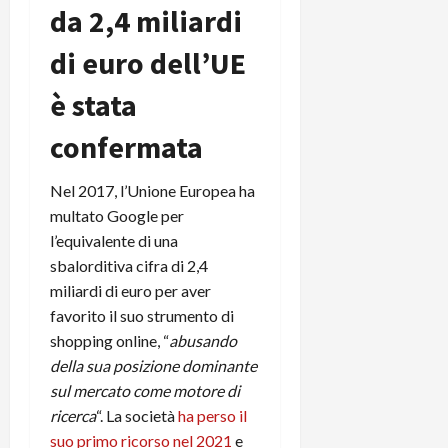
r
B
da 2,4 miliardi
a
i
t
W
n
o
e
di euro dell’UE
:
c
n
S
i
i
e
è stata
w
l
o
p
i
m
c
o
confermata
t
i
o
t
c
g
n
e
h
l
l
n
Nel 2017, l’Unione Europea ha
B
i
a
t
multato Google per
o
o
n
e
l’equivalente di una
t
r
o
,
sbalorditiva cifra di 2,4
p
e
v
s
miliardi di euro per aver
e
-
i
u
favorito il suo strumento di
r
b
t
p
i
o
shopping online, “
abusando
à
p
l
o
d
della sua posizione dominante
o
P
k
e
r
sul mercato come motore di
r
r
l
t
ricerca
“. La società
ha perso il
i
e
d
o
suo primo ricorso nel 2021
e