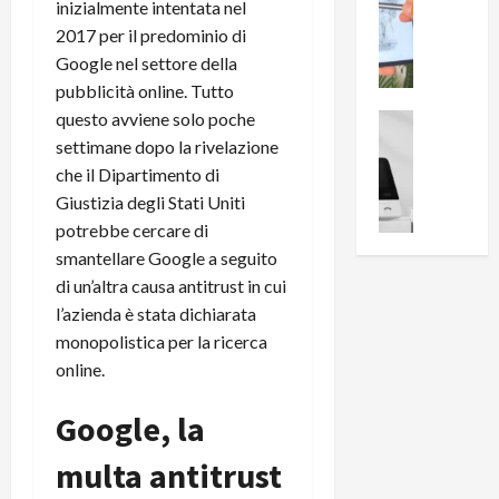
0
inizialmente intentata nel
R
i
0
2017 per il predominio di
e
B
a
Google nel settore della
c
r
l
pubblicità online. Tutto
e
e
l
n
questo avviene solo poche
a
News su An
a
s
Offerte An
k
settimane dopo la rivelazione
p
L
i
D
r
che il Dipartimento di
e
o
u
o
Giustizia degli Stati Uniti
m
n
a
v
potrebbe cercare di
i
e
l
a
smantellare Google a seguito
g
B
2
:
di un’altra causa antitrust in cui
l
i
p
i
i
l’azienda è stata dichiarata
g
r
l
o
m
o
monopolistica per la ricerca
l
r
e
n
u
online.
i
B
t
m
o
7
o
i
Google, la
f
P
a
n
f
r
l
multa antitrust
a
e
o
l
z