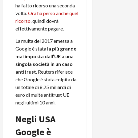
m
a
o
p
ha fatto ricorso una seconda
e
d
p
e
volta.
Ora ha perso anche quel
D
e
p
r
a
ricorso
, quindi dovrà
r
i
c
y
A
o
effettivamente pagare.
i
2
n
d
c
0
La multa del 2017 emessa a
d
i
l
2
r
Google è stata
la più grande
s
o
6
o
p
c
mai imposta dall’UE a una
i
l
o
singola società in un caso
d
a
25/06/202
m
antitrust
. Reuters riferisce
c
y
p
che Google è stata colpita da
o
(
u
un totale di 8,25 miliardi di
n
e
t
euro di multe antitrust UE
s
-
e
c
negli ultimi 10 anni.
i
r
h
n
e
e
Negli USA
k
f
r
+
u
Google è
m
L
n
o
C
z