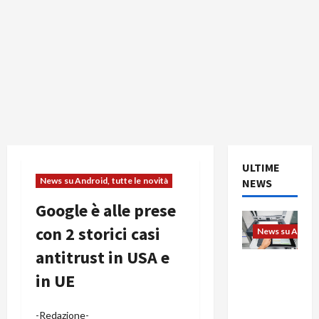
ULTIME
News su Android, tutte le novità
NEWS
Google è alle prese
con 2 storici casi
News su Android
antitrust in USA e
L’evoluzio
in UE
ne
dell’uffici
o passa
-Redazione-