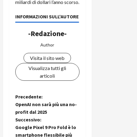
miliardi di dollari l’anno scorso.
INFORMAZIONI SULL'AUTORE
-Redazione-
Author
Visita il sito web
Visualizza tutti gli
articoli
N
Precedente:
OpenAI non sarà più una no-
a
profit dal 2025
Successivo:
v
Google Pixel 9 Pro Fold è lo
smartphone flessibile più