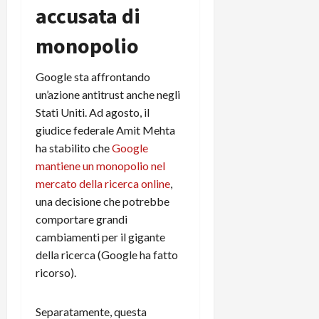
accusata di
C
D
i
a
)
o
monopolio
r
n
t
e
27/06/202
a
Google sta affrontando
p
1
o
un’azione antitrust anche negli
3
w
Stati Uniti. Ad agosto, il
0
e
giudice federale Amit Mehta
0
r
ha stabilito che
Google
b
mantiene un monopolio nel
a
26/06/202
mercato della ricerca online
,
n
una decisione che potrebbe
k
comportare grandi
cambiamenti per il gigante
23/07/202
della ricerca (Google ha fatto
ricorso).
Separatamente, questa