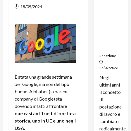
dal
18/09/2024
noleggio:
stampanti
multifunzi
one e
smartpho
ne sempre
aggiornati
Redazione
25/07/2026
È stata una grande settimana
Negli
per Google, ma non del tipo
ultimi anni
buono. Alphabet (la parent
il concetto
company di Google) sta
di
dovendo infatti affrontare
postazione
due casi antitrust di portata
di lavoro è
storica, uno in UE e uno negli
cambiato
USA
.
radicalmente.