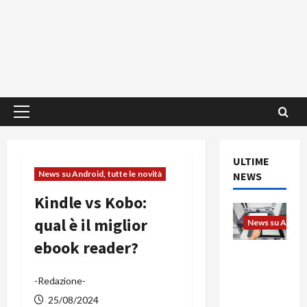
Menu
principale
ULTIME
News su Android, tutte le novità
NEWS
Kindle vs Kobo:
qual è il miglior
News su Android
ebook reader?
L’evoluzio
ne
-Redazione-
dell’uffici
o passa
25/08/2024