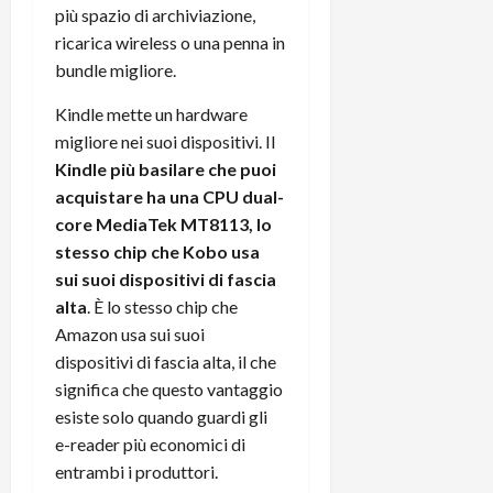
r
B
a
più spazio di archiviazione,
i
t
W
n
o
ricarica wireless o una penna in
e
:
c
n
bundle migliore.
S
i
i
e
w
l
o
p
Kindle mette un hardware
i
m
c
o
migliore nei suoi dispositivi. Il
t
i
o
t
Kindle più basilare che puoi
c
g
n
e
acquistare ha una CPU dual-
h
l
l
n
core MediaTek MT8113, lo
B
i
a
t
o
stesso chip che Kobo usa
o
n
e
t
r
sui suoi dispositivi di fascia
o
,
p
e
v
s
alta
. È lo stesso chip che
e
-
i
u
Amazon usa sui suoi
r
b
t
p
dispositivi di fascia alta, il che
i
o
à
p
significa che questo vantaggio
l
o
d
o
esiste solo quando guardi gli
P
k
e
r
e-reader più economici di
r
r
l
t
i
e
entrambi i produttori.
d
o