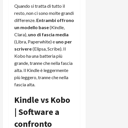
m
a
o
p
Quando si tratta di tutto il
e
d
p
e
D
resto, non ci sono molte grandi
e
p
r
a
r
i
differenze.
Entrambi offrono
c
y
A
o
i
un modello base
(Kindle,
2
n
d
c
Clara),
uno di fascia media
0
d
i
l
(Libra, Paperwhite) e
uno per
2
r
s
o
scrivere
(Elipsa, Scribe). Il
6
o
p
c
Kobo ha una batteria più
i
l
o
grande, tranne che nella fascia
d
a
25/06/202
m
c
alta. Il Kindle è leggermente
y
p
o
(
u
più leggero, tranne che nella
n
e
t
fascia alta.
s
-
e
c
i
r
Kindle vs Kobo
h
n
e
e
k
f
| Software a
r
+
u
m
L
confronto
n
o
C
z