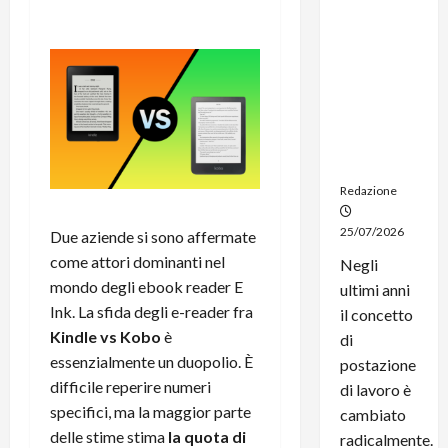
dal
noleggio:
stampanti
multifunzi
one e
smartpho
ne sempre
aggiornati
Redazione
25/07/2026
Due aziende si sono affermate
come attori dominanti nel
Negli
mondo degli ebook reader E
ultimi anni
Ink. La sfida degli e-reader fra
il concetto
Kindle vs Kobo
è
di
essenzialmente un duopolio. È
postazione
difficile reperire numeri
di lavoro è
specifici, ma la maggior parte
cambiato
delle stime stima
la quota di
radicalmente.