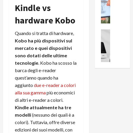
0
Kindle vs
R
i
0
e
B
a
hardware Kobo
c
r
l
e
e
l
n
a
News su An
a
Quando si tratta di hardware,
s
Offerte An
k
p
Kobo ha più dispositivi sul
L
i
D
r
mercato e quei dispositivi
e
o
u
o
sono dotati delle ultime
m
n
a
v
tecnologie
. Kobo ha scosso la
i
e
l
a
g
barca degli e-reader
B
2
:
l
i
quest’anno quando ha
p
i
i
g
r
l
aggiunto
due e-reader a colori
o
m
o
l
alla sua gamma
più economici
r
e
n
u
di altri e-reader a colori.
i
B
t
m
Kindle attualmente ha tre
o
7
o
i
modelli
(nessuno dei quali è a
f
P
a
n
colori). Tuttavia, offre diverse
f
r
l
a
e
o
edizioni dei suoi modelli, con
l
z