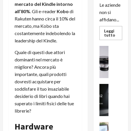
mercato del Kindle intorno
Le aziende
all’80%
. Gli e-reader
Kobo
di
non si
Rakuten hanno circa il 10% del
affidano...
mercato, ma Kobo sta
Leggi
costantemente indebolendo la
Leggi
tutto
di
leadership del Kindle.
più
su
News su An
L’evoluz
Quale di questi due attori
Recension
dell’uffi
dominanti nel mercato è
passa
R
dal
a
migliore? Ancora più
noleggio
stampan
v
importante, quali prodotti
multifu
e
e
dovresti acquistare per
smartp
m
News su An
sempre
soddisfare il tuo insaziabile
e
Smartphon
aggiorn
desiderio di libri quando hai
B
n
superato i limiti fisici delle tue
i
F
librerie?
g
R
m
1
Hardware
e
1
News su An
H
Recension