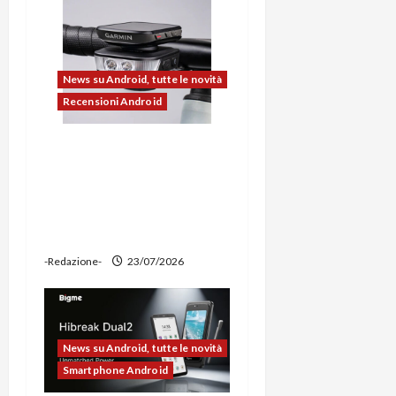
o
l
News su Android, tutte le novità
o
Recensioni Android
Ravemen FR1100 alla
prova: illuminazione
potente, supporto per
ciclocomputer e funzione
power bank
-Redazione-
23/07/2026
News su Android, tutte le novità
Smartphone Android