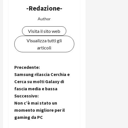
-Redazione-
Author
Visita il sito web
Visualizza tutti gli
articoli
N
Precedente:
Samsung rilascia Cerchia e
a
Cerca su molti Galaxy di
fascia media e bassa
v
Successivo:
i
Non c’è mai stato un
momento migliore per il
g
gaming da PC