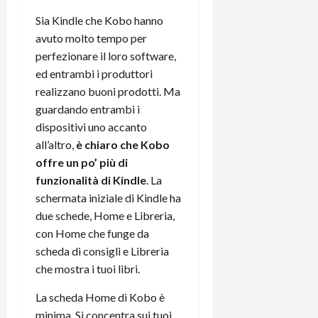
C
D
i
Sia Kindle che Kobo hanno
a
)
o
avuto molto tempo per
r
n
perfezionare il loro software,
t
e
27/06/202
ed entrambi i produttori
a
p
1
realizzano buoni prodotti. Ma
o
3
w
guardando entrambi i
0
e
dispositivi uno accanto
0
r
all’altro,
è chiaro che Kobo
b
offre un po’ più di
a
26/06/202
funzionalità di Kindle
. La
n
schermata iniziale di Kindle ha
k
due schede, Home e Libreria,
con Home che funge da
23/07/202
scheda di consigli e Libreria
che mostra i tuoi libri.
La scheda Home di Kobo è
minima. Si concentra sui tuoi