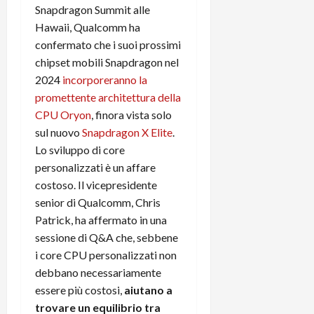
Snapdragon Summit alle
C
D
i
a
Hawaii, Qualcomm ha
)
o
r
confermato che i suoi prossimi
n
t
e
chipset mobili Snapdragon nel
27/06/202
a
p
2024
incorporeranno la
1
o
promettente architettura della
3
w
CPU Oryon
, finora vista solo
0
e
sul nuovo
Snapdragon X Elite
.
0
r
Lo sviluppo di core
b
personalizzati è un affare
a
26/06/202
n
costoso. Il vicepresidente
k
senior di Qualcomm, Chris
Patrick, ha affermato in una
23/07/202
sessione di Q&A che, sebbene
i core CPU personalizzati non
debbano necessariamente
essere più costosi,
aiutano a
trovare un equilibrio tra