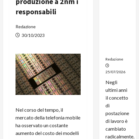
produzione a 2nm i
dal
responsabili
noleggio:
stampanti
multifunzi
Redazione
one e
30/10/2023
smartpho
ne sempre
aggiornati
Redazione
25/07/2026
Negli
ultimi anni
il concetto
di
Nel corso del tempo, il
postazione
mercato della telefonia mobile
di lavoro è
ha osservato un costante
cambiato
aumento del costo dei modelli
radicalmente.