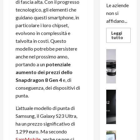
di fascia alta. Con il progresso
Le aziende
tecnologico, gli elementi che
non si
guidano questi smartphone, in
affidano...
particolare i loro chipset,
evolvono in complessità e
Leggi
Leggi
tutto
talvolta in costi. Questo
di
più
modello potrebbe persistere
su
News su An
L’evoluz
anche nel prossimo anno,
Recension
dell’uffi
passa
portando a un
potenziale
R
dal
a
aumento dei prezzi dello
noleggio
stampan
v
Snapdragon 8 Gen 4
e, di
multifu
e
e
conseguenza, dei dispositivi di
smartp
m
News su An
sempre
punta.
e
Smartphon
aggiorn
B
n
L’attuale modello di punta di
i
F
Samsung, il Galaxy S23 Ultra,
g
R
ha un prezzo significativo di
m
1
1.299 euro. Ma secondo
e
1
News su An
SamMobile
, anche se non ci
H
Recension