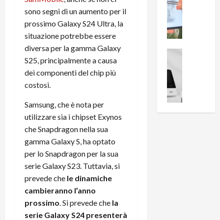
0
R
i
0
sono segni di un aumento per il
e
B
a
prossimo Galaxy S24 Ultra, la
c
r
l
situazione potrebbe essere
e
e
l
diversa per la gamma Galaxy
n
a
News su An
a
S25, principalmente a causa
s
Offerte An
k
p
dei componenti del chip più
L
i
D
r
e
o
costosi.
u
o
m
n
a
v
Samsung, che è nota per
i
e
l
a
g
utilizzare sia i chipset Exynos
B
2
:
l
i
p
che Snapdragon nella sua
i
i
g
r
l
gamma Galaxy S, ha optato
o
m
o
l
per lo Snapdragon per la sua
r
e
n
u
serie Galaxy S23. Tuttavia, si
i
B
t
m
prevede che
le dinamiche
o
7
o
i
cambieranno l’anno
f
P
a
n
f
prossimo
. Si prevede che
la
r
l
a
e
o
serie Galaxy S24 presenterà
l
z