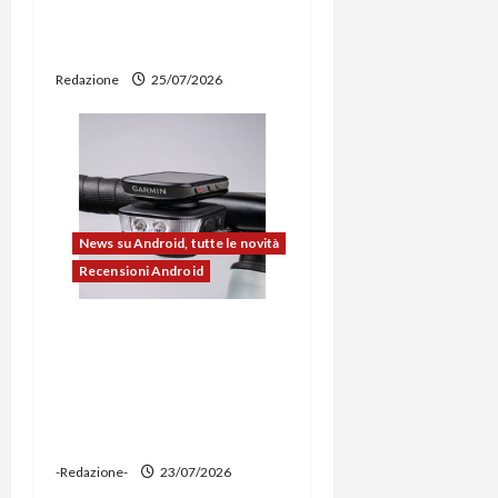
i
e smartphone sempre
aggiornati
c
Redazione
25/07/2026
o
l
o
News su Android, tutte le novità
Recensioni Android
Ravemen FR1100 alla
prova: illuminazione
potente, supporto per
ciclocomputer e funzione
power bank
-Redazione-
23/07/2026