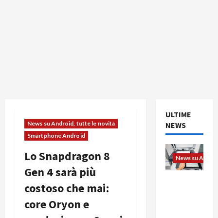
ULTIME
News su Android, tutte le novità
NEWS
Smartphone Android
Lo Snapdragon 8
News su Android
Gen 4 sarà più
L’evoluzio
costoso che mai:
ne
core Oryon e
dell’uffici
o passa