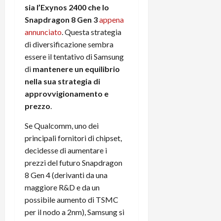
r
B
a
i
sia l’Exynos 2400 che lo
t
W
n
o
Snapdragon 8 Gen 3
appena
e
:
c
n
annunciato
. Questa strategia
S
i
i
e
di diversificazione sembra
w
l
o
p
essere il tentativo di Samsung
i
m
c
o
di
mantenere un equilibrio
t
i
o
t
c
g
nella sua strategia di
n
e
h
l
l
approvvigionamento e
n
B
i
a
t
prezzo
.
o
o
n
e
t
r
o
Se Qualcomm, uno dei
,
p
e
v
s
principali fornitori di chipset,
e
-
i
u
decidesse di aumentare i
r
b
t
p
prezzi del futuro Snapdragon
i
o
à
p
8 Gen 4 (derivanti da una
l
o
d
o
maggiore R&D e da un
P
k
e
r
r
possibile aumento di TSMC
r
l
t
i
e
per il nodo a 2nm), Samsung si
d
o