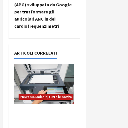
i
(APG) sviluppata da Google
g
per trasformare gli
auricolari ANC in dei
a
cardiofrequenzimetri
z
i
ARTICOLI CORRELATI
o
n
e
a
News su Android, tutte le novità
r
L’evoluzione dell’ufficio
t
passa dal noleggio:
stampanti multifunzione