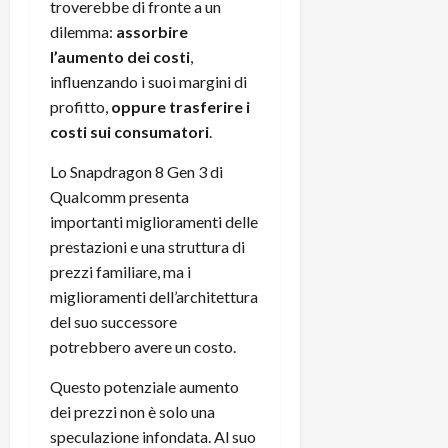
m
a
o
p
troverebbe di fronte a un
e
d
p
e
dilemma:
assorbire
D
e
p
r
l’aumento dei costi
,
a
r
i
c
influenzando i suoi margini di
y
A
o
i
profitto,
oppure trasferire i
2
n
d
c
costi sui consumatori
.
0
d
i
l
2
r
s
o
Lo Snapdragon 8 Gen 3 di
6
o
p
c
Qualcomm presenta
i
l
o
importanti miglioramenti delle
d
a
25/06/202
m
c
y
prestazioni e una struttura di
p
o
(
u
prezzi familiare, ma i
n
e
t
miglioramenti dell’architettura
s
-
e
del suo successore
c
i
r
potrebbero avere un costo.
h
n
e
e
k
f
Questo potenziale aumento
r
+
u
dei prezzi non è solo una
m
L
n
speculazione infondata. Al suo
o
C
z