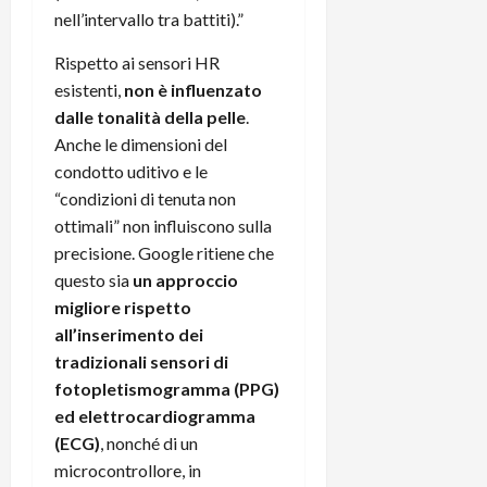
C
nell’intervallo tra battiti).”
D
i
a
)
o
Rispetto ai sensori HR
r
n
t
esistenti,
non è influenzato
e
27/06/202
a
dalle tonalità della pelle
.
p
1
o
Anche le dimensioni del
3
w
condotto uditivo e le
0
e
“condizioni di tenuta non
0
r
ottimali” non influiscono sulla
b
precisione. Google ritiene che
a
26/06/202
questo sia
un approccio
n
migliore rispetto
k
all’inserimento dei
tradizionali sensori di
23/07/202
fotopletismogramma (PPG)
ed elettrocardiogramma
(ECG)
, nonché di un
microcontrollore, in