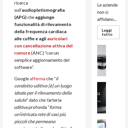
ricerca
Le aziende
sull’
audiopletismografia
non si
(APG)
che
aggiunge
affidano...
funzionalità di rilevamento
Leggi
della frequenza cardiaca
Leggi
tutto
di
alle cuffie e agli
auricolari
più
con cancellazione attiva del
su
News su An
L’evoluz
rumore
(ANC) “con un
Recension
dell’uffi
passa
R
semplice aggiornamento del
dal
a
noleggio
software”.
stampan
v
multifu
e
e
Google
afferma
che “
il
smartp
m
News su An
condotto uditivo [è] un luogo
sempre
e
Smartphon
aggiorn
ideale per il rilevamento della
B
n
salute
” dato che l’arteria
i
F
uditiva profonda “
forma
g
R
un’intricata rete di vasi più
m
1
e
piccoli che permeano
1
News su An
H
Recension