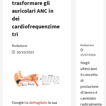
trasformare gli
dal
noleggio:
auricolari ANC in
stampanti
dei
multifunzi
one e
cardiofrequenzime
smartpho
tri
ne sempre
aggiornati
Redazione
Redazione
30/10/2023
25/07/2026
Negli
ultimi anni
il concetto
di
postazione
di lavoro è
cambiato
Google
ha dettagliato
la sua
radicalmente.