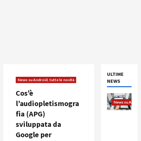
ULTIME
News su Android, tutte le novità
NEWS
Cos’è
l’audiopletismogra
News su Android
fia (APG)
L’evoluzio
sviluppata da
ne
dell’uffici
Google per
o passa