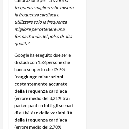
m
calibrazione per “
trovare la
a
o
p
e
d
frequenza migliore che misura
p
e
D
e
p
r
la frequenza cardiaca e
a
r
i
c
utilizzare solo la frequenza
y
A
o
i
migliore per ottenere una
2
n
d
c
forma d’onda del polso di alta
0
d
i
l
qualità
”.
2
r
s
o
6
o
p
c
Google ha eseguito due serie
i
l
o
di studi con 153 persone che
d
a
25/06/202
m
hanno scoperto che l’APG
c
y
p
“
raggiunge misurazioni
o
(
u
n
e
costantemente accurate
t
s
-
e
della frequenza cardiaca
c
i
r
(errore medio del 3,21% tra i
h
n
e
partecipanti in tutti gli scenari
e
k
f
di attività)
e della variabilità
r
+
u
della frequenza cardiaca
m
L
n
(errore medio del 2,70%
o
C
z