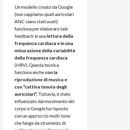
r
B
a
i
Un modello creato da Google
t
W
n
o
(non sappiamo quali auricolari
e
:
c
n
ANC siano stati usati)
S
i
i
e
w
l
funziona per elaborare tale
o
p
i
m
c
feedback in una
lettura della
o
t
i
o
t
frequenza cardiaca e in una
c
g
n
e
misurazione della variabilità
h
l
l
n
della frequenza cardiaca
B
i
a
t
(HRV). Questa tecnica
o
o
n
e
funziona anche
con la
t
r
o
,
p
riproduzione di musica e
e
v
s
e
-
i
con “cattiva tenuta degli
u
r
b
t
p
auricolari”.
Tuttavia, è stato
i
o
à
p
influenzato dal movimento del
l
o
d
o
corpo e Google ha risposto
P
k
e
r
con un approccio multi-tono
r
r
l
t
che funge da strumento di
i
e
d
o