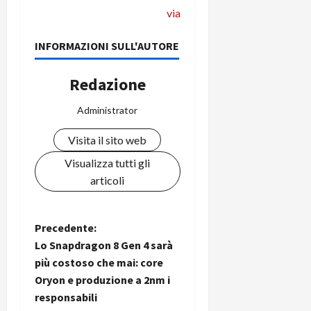
via
INFORMAZIONI SULL'AUTORE
Redazione
Administrator
Visita il sito web
Visualizza tutti gli
articoli
N
Precedente:
Lo Snapdragon 8 Gen 4 sarà
a
più costoso che mai: core
Oryon e produzione a 2nm i
v
responsabili