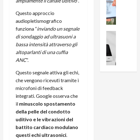
0
ampiamente il canale uditivo
”.
R
i
0
e
Questo approccio
B
a
c
r
l
audiopletismografico
e
e
l
funziona “
inviando un segnale
n
a
News su An
a
di sondaggio ad ultrasuoni a
s
Offerte An
k
p
bassa intensità attraverso gli
L
i
D
r
altoparlanti di una cuffia
e
o
u
o
ANC
”.
m
n
a
v
i
e
l
a
Questo segnale attiva gli echi,
g
B
2
:
che vengono ricevuti tramite i
l
i
p
i
i
microfoni di feedback
g
r
l
o
m
o
integrati. Google osserva che
l
r
e
n
u
il
minuscolo spostamento
i
B
t
m
della pelle del condotto
o
7
o
i
uditivo e le vibrazioni del
f
P
a
n
battito cardiaco modulano
f
r
l
a
questi echi ultrasonici
.
e
o
l
z