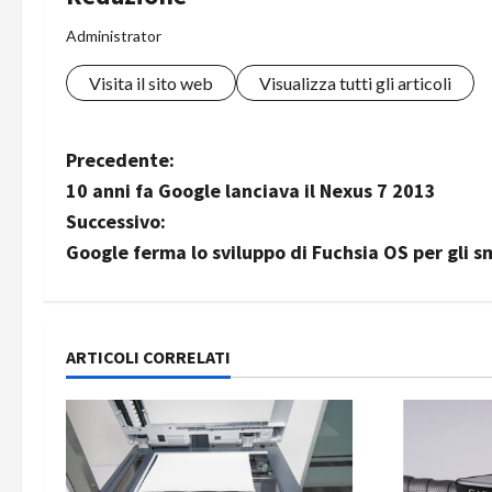
Administrator
Visita il sito web
Visualizza tutti gli articoli
N
Precedente:
10 anni fa Google lanciava il Nexus 7 2013
a
Successivo:
v
Google ferma lo sviluppo di Fuchsia OS per gli 
i
g
ARTICOLI CORRELATI
a
z
i