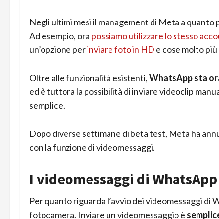
Negli ultimi mesi il management di Meta a quanto par
Ad esempio, ora
possiamo utilizzare lo stesso accou
un’opzione per
inviare foto in HD
e cose molto più 
Oltre alle funzionalità esistenti,
WhatsApp sta ora
ed è tuttora la possibilità di inviare videoclip man
semplice.
Dopo diverse settimane di beta test, Meta ha annunc
con la funzione di videomessaggi.
I videomessaggi di WhatsApp 
Per quanto riguarda l’avvio dei videomessaggi di W
fotocamera. Inviare un videomessaggio è
semplic