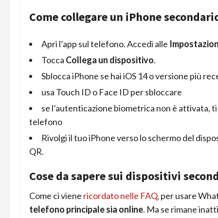
Come collegare un iPhone secondari
Apri l’app sul telefono. Accedi alle
Impostazion
Tocca
Collega un dispositivo
.
Sblocca iPhone se hai iOS 14 o versione più rec
usa Touch ID o Face ID per sbloccare
se l’autenticazione biometrica non è attivata, ti 
telefono
Rivolgi il tuo iPhone verso lo schermo del dispo
QR.
Cose da sapere sui dispositivi secon
Come ci viene
ricordato nelle FAQ
,
per usare Whats
telefono principale sia online
. Ma se rimane inatti