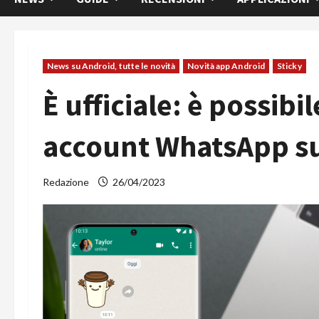
News su Android, tutte le novità
Novità app Android
Sticky
È ufficiale: è possibil
account WhatsApp su
Redazione
26/04/2023