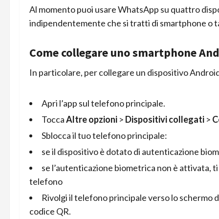
Al momento puoi usare WhatsApp su quattro dispo
indipendentemente che si tratti di smartphone o t
Come collegare uno smartphone And
In particolare, per collegare un dispositivo Android
Apri l’app sul telefono principale.
Tocca
Altre opzioni
>
Dispositivi collegati
>
C
Sblocca il tuo telefono principale:
se il dispositivo è dotato di autenticazione biom
se l’autenticazione biometrica non è attivata, ti 
telefono
Rivolgi il telefono principale verso lo schermo 
codice QR.