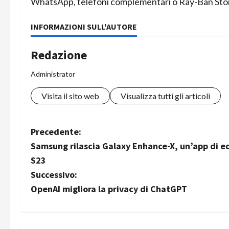
WhatsApp
, telefoni complementari o
Ray-Ban Sto
INFORMAZIONI SULL'AUTORE
Redazione
Administrator
Visita il sito web
Visualizza tutti gli articoli
N
Precedente:
Samsung rilascia Galaxy Enhance-X, un’app di ed
a
S23
v
Successivo:
OpenAI migliora la privacy di ChatGPT
i
g