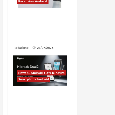
Recensioni Android
Ravemen FR1100 alla
prova: illuminazione
potente, supporto per
ciclocomputer e funzione
power bank
-Redazione-
23/07/2026
News su Android, tutte le novità
Smartphone Android
Bigme HiBreak Dual 2
pronto al lancio con la
novità del doppio display
(e-ink + LCD)