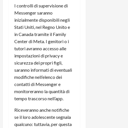
t
W
n
o
I controlli di supervisione di
e
:
c
n
Messenger saranno
S
i
i
e
inizialmente disponibili negli
w
l
o
p
Stati Uniti, nel Regno Unito e
i
m
c
o
in Canada tramite il Family
t
i
o
t
c
g
Center di Meta. I genitori o i
n
e
h
l
l
tutori avranno accesso alle
n
B
i
a
t
impostazioni di privacy e
o
o
n
e
sicurezza dei propri figli,
t
r
o
,
saranno informati di eventuali
p
e
v
s
modifiche nell’elenco dei
e
-
i
u
contatti di Messenger e
r
b
t
p
i
monitoreranno la quantità di
o
à
p
l
o
d
tempo trascorso nell’app.
o
P
k
e
r
r
Riceveranno anche notifiche
r
l
t
i
e
se il loro adolescente segnala
d
o
m
a
o
p
qualcuno: tuttavia, per questa