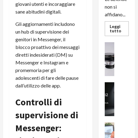
giovani utenti e incoraggiare
non si
sane abitudini digitali.
affidano...
Gli aggiornamenti includono
Leggi
Leggi
tutto
un hub di supervisione dei
di
genitori in Messenger, il
più
su
News su An
blocco proattivo dei messaggi
L’evoluz
Recension
dell’uffi
diretti indesiderati (DM) su
passa
R
dal
Messenger e Instagram e
a
noleggio
stampan
promemoria per gli
v
multifu
e
adolescenti di fare delle pause
e
smartp
m
News su An
dall’utilizzo delle app.
sempre
e
Smartphon
aggiorn
B
n
Controlli di
i
F
g
R
supervisione di
m
1
e
Messenger:
1
News su An
H
Recension
0
R