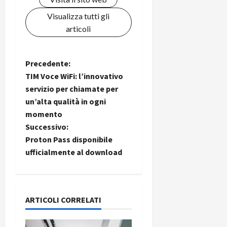
Visualizza tutti gli
articoli
N
Precedente:
TIM Voce WiFi: l’innovativo
a
servizio per chiamate per
un’alta qualità in ogni
v
momento
i
Successivo:
Proton Pass disponibile
g
ufficialmente al download
a
z
ARTICOLI CORRELATI
i