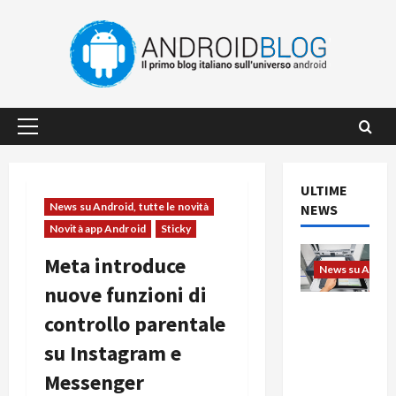
Vai
al
contenuto
Menu
principale
ULTIME
News su Android, tutte le novità
NEWS
Novità app Android
Sticky
Meta introduce
News su Android
nuove funzioni di
L’evoluzio
controllo parentale
ne
su Instagram e
dell’uffici
o passa
Messenger
dal