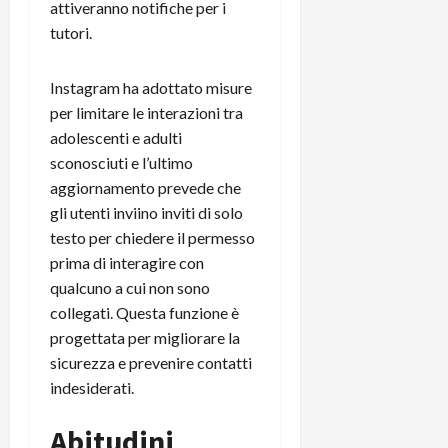
i
attiveranno notifiche per i
a
)
o
tutori.
r
n
t
e
27/06/202
a
Instagram ha adottato misure
p
1
o
per limitare le interazioni tra
3
w
adolescenti e adulti
0
e
sconosciuti e l’ultimo
0
r
aggiornamento prevede che
b
gli utenti inviino inviti di solo
a
26/06/202
testo per chiedere il permesso
n
prima di interagire con
k
qualcuno a cui non sono
collegati. Questa funzione è
23/07/202
progettata per migliorare la
sicurezza e prevenire contatti
indesiderati.
Abitudini