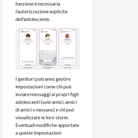
e
d
p
e
funzione è necessaria
D
e
p
r
l’autorizzazione esplicita
a
r
i
c
dell’adolescente.
y
A
o
i
2
n
d
c
0
d
i
l
2
r
s
o
6
o
p
c
i
l
o
d
a
25/06/202
m
c
y
p
o
(
u
I genitori potranno gestire
n
e
t
impostazioni come chi può
s
-
e
inviare messaggi ai propri figli
c
i
r
adolescenti (solo amici, amici
h
n
e
di amici o nessuno) e chi può
e
k
f
r
+
visualizzare le loro storie.
u
m
L
n
Eventuali modifiche apportate
o
C
z
a queste impostazioni
C
D