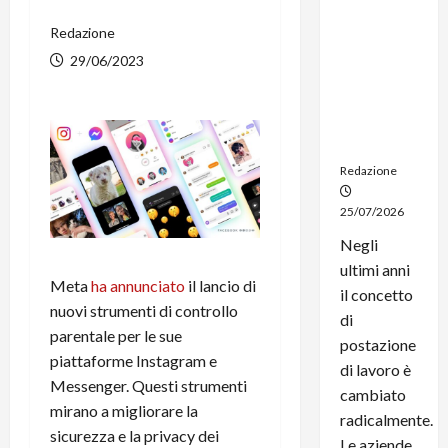
noleggio:
Redazione
stampanti
multifunzi
29/06/2023
one e
smartpho
ne sempre
aggiornati
Redazione
25/07/2026
Negli
ultimi anni
Meta
ha annunciato
il lancio di
il concetto
nuovi strumenti di controllo
di
parentale per le sue
postazione
piattaforme Instagram e
di lavoro è
Messenger. Questi strumenti
cambiato
mirano a migliorare la
radicalmente.
sicurezza e la privacy dei
Le aziende