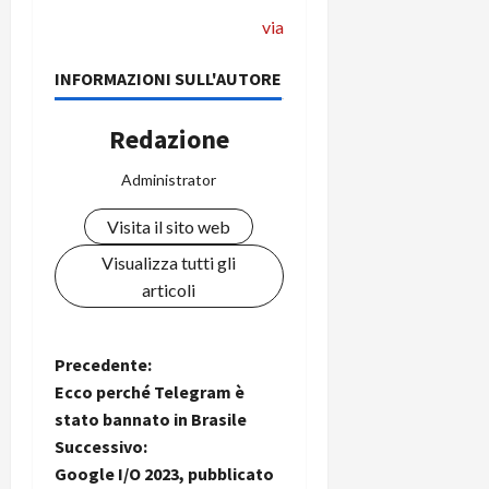
via
INFORMAZIONI SULL'AUTORE
Redazione
Administrator
Visita il sito web
Visualizza tutti gli
articoli
N
Precedente:
Ecco perché Telegram è
a
stato bannato in Brasile
Successivo:
v
Google I/O 2023, pubblicato