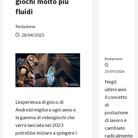
giochi molto più
dal
fluidi
noleggio:
stampanti
multifunzi
Redazione
one e
28/04/2023
smartpho
ne sempre
aggiornati
Redazione
25/07/2026
Negli
ultimi anni
il concetto
L’esperienza di gioco di
di
Android migliora ogni anno e
postazione
la gamma di videogiochi che
di lavoro è
verrà lanciata nel 2023
cambiato
potrebbe iniziare a spingere i
radicalmente.