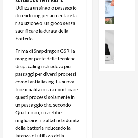
0
R
i
0
Utilizza un singolo passaggio
e
B
a
di rendering per aumentare la
c
r
l
risoluzione di un gioco senza
e
e
l
sacrificare la durata della
n
a
News su An
a
batteria.
s
Offerte An
k
p
L
i
D
r
Prima di Snapdragon GSR, la
e
o
u
o
maggior parte delle tecniche
m
n
a
v
i
di upscaling richiedeva più
e
l
a
g
B
passaggi per diversi processi
2
:
l
i
p
i
come l’antialiasing. La nuova
i
g
r
l
funzionalità mira a combinare
o
m
o
l
questi processi solamente in
r
e
n
u
un passaggio che, secondo
i
B
t
m
Qualcomm, dovrebbe
o
7
o
i
migliorare i risultati e la durata
f
P
a
n
f
r
della batteria riducendo la
l
a
e
o
l
latenza e l’utilizzo della
z