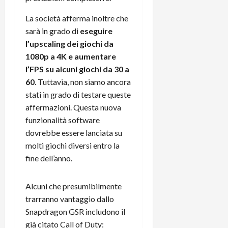
C
D
i
La società afferma inoltre che
a
)
o
r
sarà in grado di
eseguire
n
t
l’upscaling dei giochi da
e
27/06/202
a
p
1080p a 4K e aumentare
1
o
l’FPS su alcuni giochi da 30 a
3
w
60
. Tuttavia, non siamo ancora
0
e
stati in grado di testare queste
0
r
affermazioni. Questa nuova
b
funzionalità software
a
26/06/202
dovrebbe essere lanciata su
n
k
molti giochi diversi entro la
fine dell’anno.
23/07/202
Alcuni che presumibilmente
trarranno vantaggio dallo
Snapdragon GSR includono il
già citato Call of Duty: