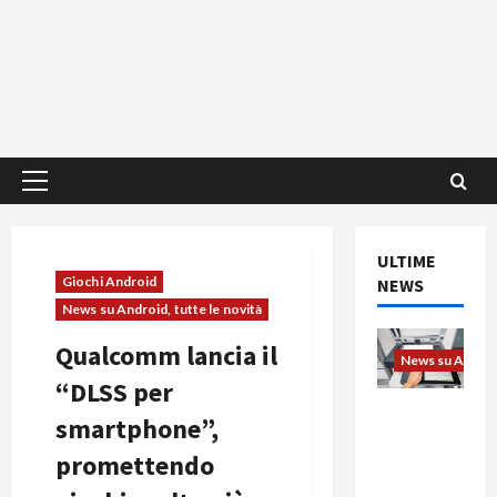
Menu
principale
ULTIME
Giochi Android
NEWS
News su Android, tutte le novità
Qualcomm lancia il
News su Android
“DLSS per
L’evoluzio
smartphone”,
ne
promettendo
dell’uffici
o passa