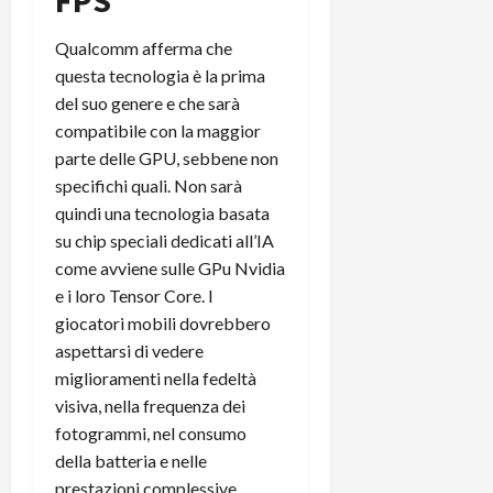
FPS
m
a
o
p
e
d
p
e
Qualcomm afferma che
D
e
p
r
a
r
questa tecnologia è la prima
i
c
y
A
o
del suo genere e che sarà
i
2
n
d
c
compatibile con la maggior
0
d
i
l
parte delle GPU, sebbene non
2
r
s
o
specifichi quali. Non sarà
6
o
p
c
quindi una tecnologia basata
i
l
o
su chip speciali dedicati all’IA
d
a
25/06/202
m
come avviene sulle GPu Nvidia
c
y
p
o
(
e i loro Tensor Core. I
u
n
e
t
giocatori mobili dovrebbero
s
-
e
aspettarsi di vedere
c
i
r
miglioramenti nella fedeltà
h
n
e
visiva, nella frequenza dei
e
k
f
fotogrammi, nel consumo
r
+
u
della batteria e nelle
m
L
n
o
prestazioni complessive.
C
z