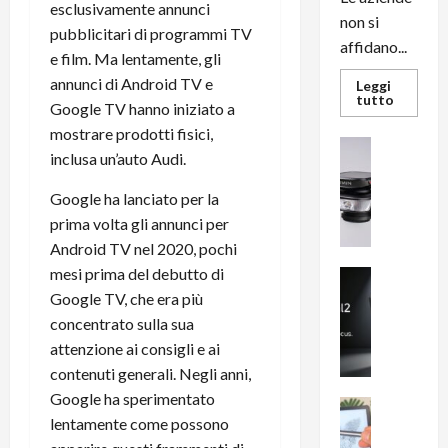
esclusivamente annunci
non si
pubblicitari di programmi TV
affidano...
e film. Ma lentamente, gli
annunci di Android TV e
Leggi
Leggi
tutto
Google TV hanno iniziato a
di
più
mostrare prodotti fisici,
su
News su An
L’evoluz
inclusa un’auto Audi.
Recension
dell’uffi
passa
R
dal
Google ha lanciato per la
a
noleggio
prima volta gli annunci per
stampan
v
multifu
Android TV nel 2020, pochi
e
e
smartp
mesi prima del debutto di
m
News su An
sempre
e
Smartphon
aggiorn
Google TV, che era più
B
n
concentrato sulla sua
i
F
attenzione ai consigli e ai
g
R
contenuti generali. Negli anni,
m
1
Google ha sperimentato
e
1
News su An
lentamente come possono
H
Recension
0
R