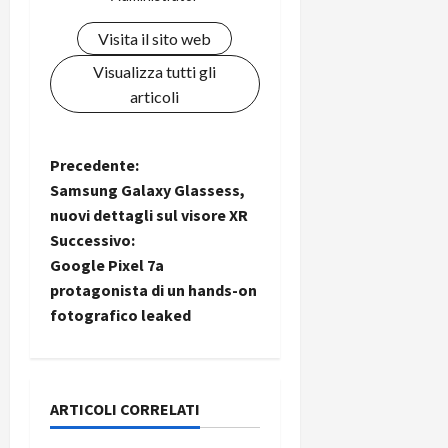
Visita il sito web
Visualizza tutti gli
articoli
N
Precedente:
Samsung Galaxy Glassess,
a
nuovi dettagli sul visore XR
Successivo:
v
Google Pixel 7a
i
protagonista di un hands-on
fotografico leaked
g
a
ARTICOLI CORRELATI
z