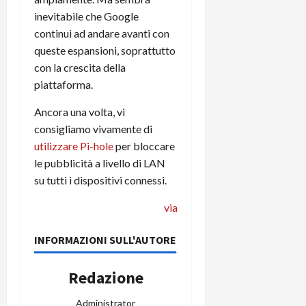
i
a
)
o
inevitabile che Google
r
n
continui ad andare avanti con
t
e
27/06/202
queste espansioni, soprattutto
a
p
con la crescita della
1
o
piattaforma.
3
w
0
e
Ancora una volta, vi
0
r
consigliamo vivamente di
b
utilizzare Pi-hole
per bloccare
a
26/06/202
le pubblicità a livello di LAN
n
su tutti i dispositivi connessi.
k
via
23/07/202
INFORMAZIONI SULL'AUTORE
Redazione
Administrator