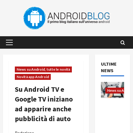
Vai
al
contenuto
Menu
principale
ULTIME
News su Android, tutte le novità
NEWS
Novità app Android
Su Android TV e
News su Android
Google TV iniziano
L’evoluzio
ad apparire anche
ne
pubblicità di auto
dell’uffici
o passa
dal
Redazione