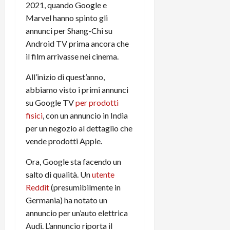
2021, quando Google e
t
W
n
o
e
:
Marvel hanno spinto gli
c
n
S
i
i
annunci per Shang-Chi su
e
w
l
o
p
Android TV prima ancora che
i
m
c
o
il film arrivasse nei cinema.
t
i
o
t
c
g
n
e
All’inizio di quest’anno,
h
l
l
n
abbiamo visto i primi annunci
B
i
a
t
su Google TV
per prodotti
o
o
n
e
fisici
, con un annuncio in India
t
r
o
,
per un negozio al dettaglio che
p
e
v
s
e
vende prodotti Apple.
-
i
u
r
b
t
p
Ora, Google sta facendo un
i
o
à
p
salto di qualità. Un
utente
l
o
d
o
P
k
Reddit
(presumibilmente in
e
r
r
r
l
Germania) ha notato un
t
i
e
d
o
annuncio per un’auto elettrica
m
a
o
p
Audi. L’annuncio riporta il