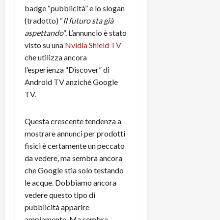
e
d
p
e
badge “pubblicità” e lo slogan
D
e
p
r
(tradotto) “
Il futuro sta già
a
r
i
c
aspettando
“. L’annuncio è stato
y
A
o
i
2
visto su una
Nvidia Shield TV
n
d
c
0
d
i
che utilizza ancora
l
2
r
s
o
l’esperienza “Discover” di
6
o
p
c
Android TV anziché Google
i
l
o
TV.
d
a
25/06/202
m
c
y
p
o
Questa crescente tendenza a
(
u
n
e
mostrare annunci per prodotti
t
s
-
e
fisici è certamente un peccato
c
i
r
da vedere, ma sembra ancora
h
n
e
che Google stia solo testando
e
k
f
le acque. Dobbiamo ancora
r
+
u
vedere questo tipo di
m
L
n
pubblicità apparire
o
C
z
C
D
ampiamente. Ma sembra