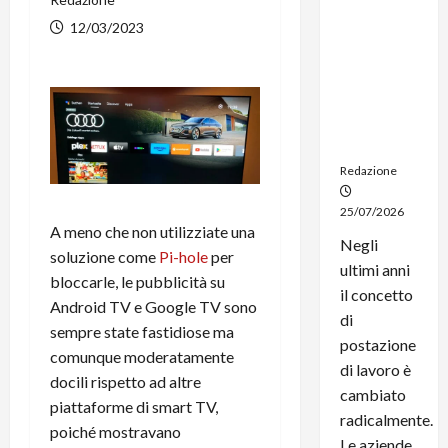
noleggio:
12/03/2023
stampanti
multifunzi
one e
smartpho
ne sempre
aggiornati
Redazione
25/07/2026
A meno che non utilizziate una
Negli
soluzione come
Pi-hole
per
ultimi anni
bloccarle, le pubblicità su
il concetto
Android TV e Google TV sono
di
sempre state fastidiose ma
postazione
comunque moderatamente
di lavoro è
docili rispetto ad altre
cambiato
piattaforme di smart TV,
radicalmente.
poiché mostravano
Le aziende