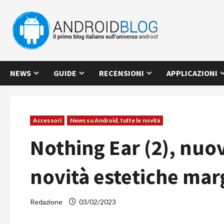
Vai
al
contenuto
NEWS
GUIDE
RECENSIONI
APPLICAZIONI
Accessori
News su Android, tutte le novità
Nothing Ear (2), nuo
novità estetiche mar
Redazione
03/02/2023