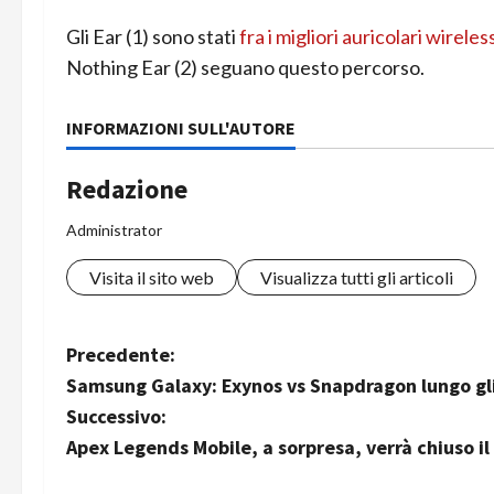
Gli Ear (1) sono stati
fra i migliori auricolari wireles
Nothing Ear (2) seguano questo percorso.
INFORMAZIONI SULL'AUTORE
Redazione
Administrator
Visita il sito web
Visualizza tutti gli articoli
N
Precedente:
Samsung Galaxy: Exynos vs Snapdragon lungo gli
a
Successivo:
v
Apex Legends Mobile, a sorpresa, verrà chiuso il