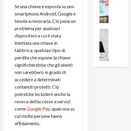
0
R
i
Se una chiave è esposta su uno
0
e
B
a
smartphone Android, Google è
c
r
l
tenuta a revocarla. Ciò pone un
e
e
l
problema per qualsiasi
n
a
News su An
a
dispositivo a cui è stata
s
Offerte An
k
p
iniettata una chiave in
L
i
D
r
e
fabbrica: qualsiasi tipo di
o
u
o
m
n
a
perdita che espone la chiave
v
i
e
l
a
significherebbe che gli utenti
g
B
2
:
non sarebbero in grado di
l
i
p
i
accedere a determinati
i
g
r
l
contenuti protetti. Ciò
o
m
o
l
potrebbe includere anche la
r
e
n
u
i
revoca dell’accesso a servizi
B
t
m
o
7
come
Google Pay
, qualcosa su
o
i
f
P
a
n
cui molte persone fanno
f
r
l
a
affidamento.
e
o
l
z