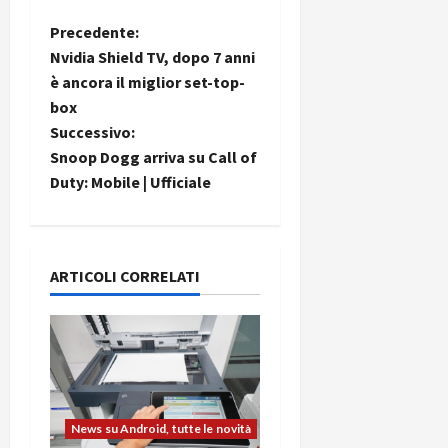
N
Precedente:
Nvidia Shield TV, dopo 7 anni
a
è ancora il miglior set-top-
box
v
Successivo:
i
Snoop Dogg arriva su Call of
Duty: Mobile | Ufficiale
g
a
ARTICOLI CORRELATI
z
i
o
n
News su Android, tutte le novità