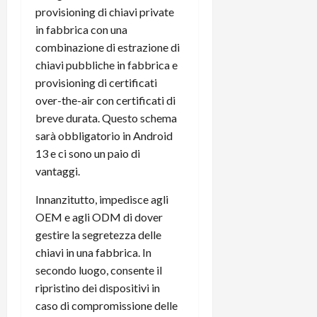
m
a
o
p
provisioning di chiavi private
e
d
p
e
in fabbrica con una
D
e
p
r
a
combinazione di estrazione di
r
i
c
y
A
chiavi pubbliche in fabbrica e
o
i
2
n
d
c
provisioning di certificati
0
d
i
l
over-the-air con certificati di
2
r
s
o
breve durata. Questo schema
6
o
p
c
sarà obbligatorio in Android
i
l
o
13 e ci sono un paio di
d
a
25/06/202
m
vantaggi.
c
y
p
o
(
u
Innanzitutto, impedisce agli
n
e
t
OEM e agli ODM di dover
s
-
e
gestire la segretezza delle
c
i
r
h
n
chiavi in ​​una fabbrica. In
e
e
k
f
secondo luogo, consente il
r
+
u
ripristino dei dispositivi in ​​
m
L
n
caso di compromissione delle
o
C
z