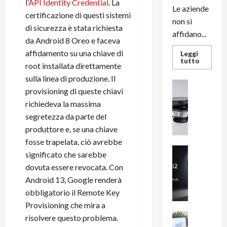
l’
API Identity Credential
. La
Le aziende
certificazione di questi sistemi
non si
di sicurezza è stata richiesta
affidano...
da Android 8 Oreo e faceva
affidamento su una chiave di
Leggi
Leggi
tutto
root installata direttamente
di
più
sulla linea di produzione. Il
su
News su An
L’evoluz
provisioning di queste chiavi
Recension
dell’uffi
passa
richiedeva la massima
R
dal
a
segretezza da parte del
noleggio
stampan
v
produttore e, se una chiave
multifu
e
e
fosse trapelata, ciò avrebbe
smartp
m
News su An
sempre
significato che sarebbe
e
Smartphon
aggiorn
dovuta essere revocata. Con
B
n
Android 13, Google renderà
i
F
obbligatorio il Remote Key
g
R
m
1
Provisioning che mira a
e
1
News su An
risolvere questo problema.
H
Recension