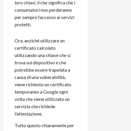
loro chiavi, il che significa che i
C
D
i
consumatori non perderanno
a
)
o
per sempre l’accesso ai servizi
r
n
t
protetti.
e
27/06/202
a
p
1
o
Ora, anziché utilizzare un
3
w
certificato calcolato
0
e
utilizzando una chiave che si
0
r
trova sul dispositivo e che
b
potrebbe essere trapelata a
a
26/06/202
n
causa di una vulnerabilità,
k
viene richiesto un certificato
temporaneo a Google ogni
23/07/202
volta che viene utilizzato un
servizio che richiede
l’attestazione.
Tutto questo chiaramente per