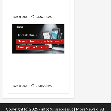
ciclocomputer e funzione
power bank
-Redazione-
23/07/2026
News su Android, tutte le novità
Smartphone Android
Bigme HiBreak Dual 2
pronto al lancio con la
novità del doppio display
(e-ink + LCD)
-Redazione-
27/06/2026
Copyright (c) 2025 - info@ulissepress.it
|
MoreNews
di AF