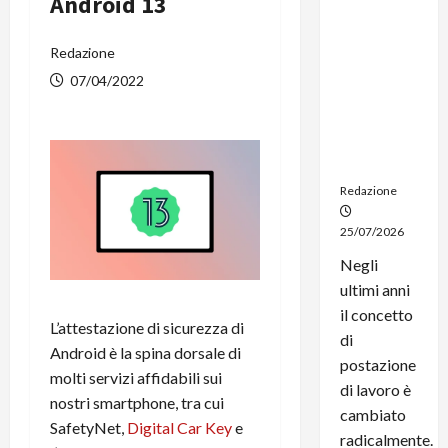
Android 13
dal
noleggio:
Redazione
stampanti
multifunzi
07/04/2022
one e
smartpho
ne sempre
aggiornati
Redazione
25/07/2026
Negli
ultimi anni
il concetto
L’attestazione di sicurezza di
di
Android è la spina dorsale di
postazione
molti servizi affidabili sui
di lavoro è
nostri smartphone, tra cui
cambiato
SafetyNet,
Digital Car Key
e
radicalmente.