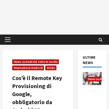
Menu
principale
ULTIME
News su Android, tutte le novità
NEWS
Smartphone Android
Sticky
Cos’è il Remote Key
News su Android
Provisioning di
L’evoluzio
Google,
ne
obbligatorio da
dell’uffici
o passa