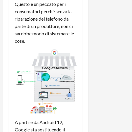
r
B
a
Questo è un peccato per i
i
t
W
n
o
consumatori perché senza la
e
:
c
n
riparazione del telefono da
S
i
i
e
parte di un produttore, non ci
w
l
o
p
sarebbe modo di sistemare le
i
m
c
o
cose.
t
i
o
t
c
g
n
e
h
l
l
n
B
i
a
t
o
o
n
e
t
r
o
,
p
e
v
s
e
-
i
u
r
b
t
p
i
o
à
p
l
o
d
o
P
k
e
r
r
r
l
t
A partire da Android 12,
i
e
d
o
Google sta sostituendo il