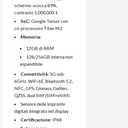
t
W
n
o
schermo-scocca 89%,
e
:
c
n
contrasto 1.000.000:1
S
i
i
e
SoC:
Google Tensor con
w
l
o
p
i
co-processore Titan M2
m
c
o
t
i
o
t
Memoria:
c
g
n
e
h
l
l
12GB di RAM
n
B
i
a
t
128/256GB interna non
o
o
n
e
espandibile
t
r
o
,
p
e
v
s
Connettività:
5G sub-
e
-
i
u
6GHz, WiFi 6E, Bluetooth 5.2,
r
b
t
p
NFC, GPS, Glonass, Galileo,
i
o
à
p
QZSS, dual SIM (SIM+eSIM)
l
o
d
o
P
Sensore delle impronte
k
e
r
r
r
l
digitali integrato nel display
t
i
e
d
o
Certificazione:
IP68
m
a
o
p