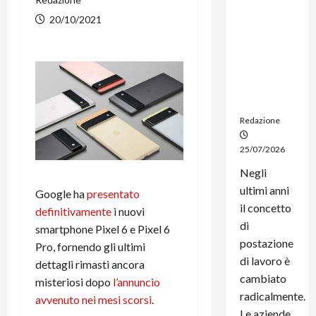
noleggio:
20/10/2021
stampanti
multifunzi
one e
smartpho
ne sempre
aggiornati
Redazione
25/07/2026
Negli
ultimi anni
Google ha
presentato
il concetto
definitivamente
i nuovi
di
smartphone Pixel 6 e Pixel 6
postazione
Pro, fornendo gli ultimi
di lavoro è
dettagli rimasti ancora
cambiato
misteriosi dopo
l’annuncio
radicalmente.
avvenuto nei mesi scorsi
.
Le aziende