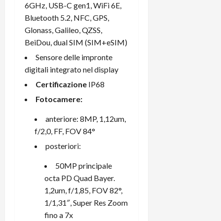
6GHz, USB-C gen1, WiFi 6E,
Bluetooth 5.2, NFC, GPS,
Glonass, Galileo, QZSS,
BeiDou, dual SIM (SIM+eSIM)
Sensore delle impronte
digitali integrato nel display
Certificazione
IP68
Fotocamere:
anteriore: 8MP, 1,12um,
f/2,0, FF, FOV 84°
posteriori:
50MP principale
octa PD Quad Bayer.
1,2um, f/1,85, FOV 82°,
1/1,31″, Super Res Zoom
fino a 7x