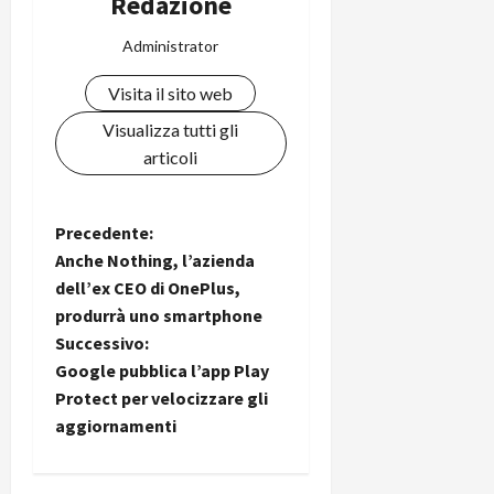
Redazione
Administrator
Visita il sito web
Visualizza tutti gli
articoli
N
Precedente:
Anche Nothing, l’azienda
a
dell’ex CEO di OnePlus,
produrrà uno smartphone
v
Successivo:
i
Google pubblica l’app Play
Protect per velocizzare gli
g
aggiornamenti
a