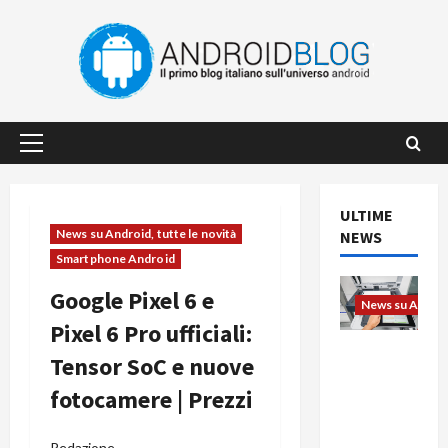
Vai
al
contenuto
Menu
principale
ULTIME
News su Android, tutte le novità
NEWS
Smartphone Android
Google Pixel 6 e
News su Android
Pixel 6 Pro ufficiali:
L’evoluzio
Tensor SoC e nuove
ne
fotocamere | Prezzi
dell’uffici
o passa
dal
Redazione