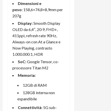
Dimensioni e
peso:
158,6×74,8×8,9mm per
207g
Display:
Smooth Display
OLED da 6,4″, 20:9, FHD+,
411ppi, refresh rate 90Hz,
Always-on con At a Glance e
Now Playing, contrasto
1.000.000:1, HDR
SoC:
Google Tensor, co-
processore Titan M2
Memoria:
12GB di RAM
128GB interna non
espandibile
Connettività:
5G sub-