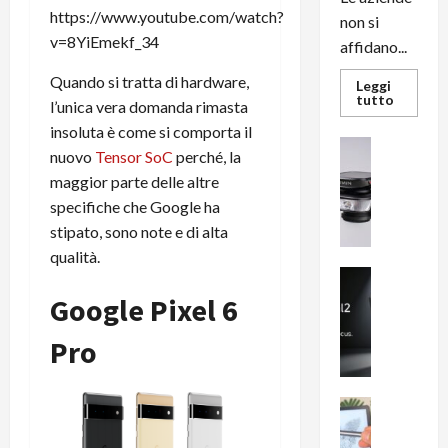
https://www.youtube.com/watch?
non si
v=8YiEmekf_34
affidano...
Quando si tratta di hardware,
Leggi
Leggi
tutto
l’unica vera domanda rimasta
di
più
insoluta è come si comporta il
su
News su An
L’evoluz
nuovo
Tensor SoC
perché, la
Recension
dell’uffi
maggior parte delle altre
passa
R
dal
specifiche che Google ha
a
noleggio
stampan
v
stipato, sono note e di alta
multifu
e
e
qualità.
smartp
m
News su An
sempre
e
Smartphon
aggiorn
Google Pixel 6
B
n
i
F
Pro
g
R
m
1
e
1
News su An
H
Recension
0
R