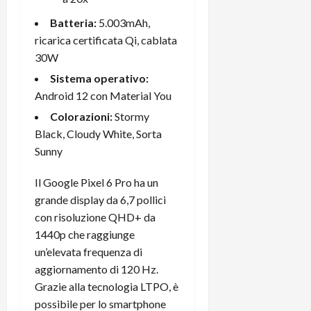
i
a
)
o
Batteria:
5.003mAh,
r
n
ricarica certificata Qi, cablata
t
e
27/06/202
30W
a
p
1
o
Sistema operativo:
3
w
Android 12 con Material You
0
e
Colorazioni:
Stormy
0
r
Black, Cloudy White, Sorta
b
Sunny
a
26/06/202
n
Il Google Pixel 6 Pro ha un
k
grande display da 6,7 ​​pollici
con risoluzione QHD+ da
23/07/202
1440p che raggiunge
un’elevata frequenza di
aggiornamento di 120 Hz.
Grazie alla tecnologia LTPO, è
possibile per lo smartphone