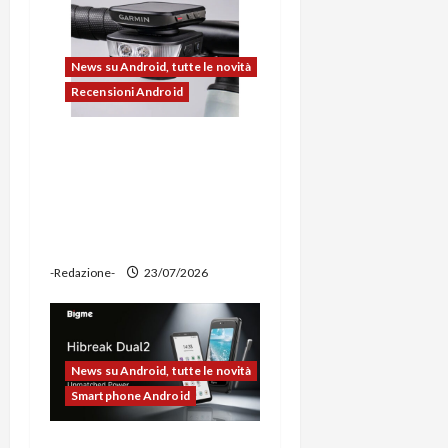
l
News su Android, tutte le novità
o
Recensioni Android
Ravemen FR1100 alla
prova: illuminazione
potente, supporto per
ciclocomputer e funzione
power bank
-Redazione-
23/07/2026
News su Android, tutte le novità
Smartphone Android