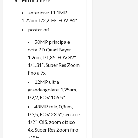
Fotocamere:
e
d
p
e
D
e
p
r
anteriore: 11,1MP,
a
r
i
c
1,22um, f/2,2, FF, FOV 94°
y
A
o
i
2
n
d
posteriori:
c
0
d
i
l
2
50MP principale
r
s
o
6
o
p
octa PD Quad Bayer.
c
i
l
o
1,2um, f/1,85, FOV 82°,
d
a
25/06/202
m
1/1,31″, Super Res Zoom
c
y
p
fino a 7x
o
(
u
12MP ultra
n
e
t
s
grandangolare, 1,25um,
-
e
c
i
f/2,2, FOV 106.5°
r
h
n
e
48MP tele, 0,8um,
e
k
f
f/3,5, FOV 23,5°, sensore
r
+
u
1/2″, OIS, zoom ottico
m
L
n
4x, Super Res Zoom fino
o
C
z
C
a 20x
D