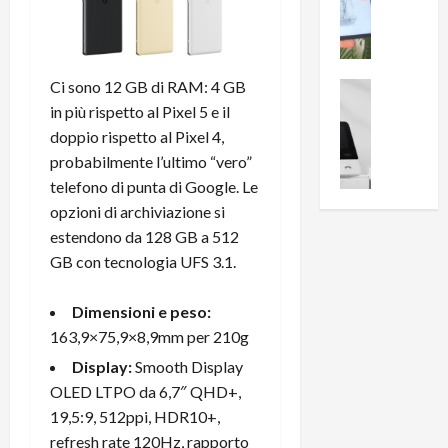
i
0
e
B
a
c
r
l
e
e
l
n
Ci sono 12 GB di RAM: 4 GB
a
News su An
a
s
Offerte An
k
in più rispetto al Pixel 5 e il
p
L
i
D
r
doppio rispetto al Pixel 4,
e
o
u
o
probabilmente l’ultimo “vero”
m
n
a
v
telefono di punta di Google. Le
i
e
l
a
opzioni di archiviazione si
g
B
2
:
estendono da 128 GB a 512
l
i
p
i
i
GB con tecnologia UFS 3.1.
g
r
l
o
m
o
l
r
e
n
u
Dimensioni e peso:
i
B
t
m
163,9×75,9×8,9mm per 210g
o
7
o
i
Display:
Smooth Display
f
P
a
n
OLED LTPO da 6,7″ QHD+,
f
r
l
a
e
o
19,5:9, 512ppi, HDR10+,
l
z
r
B
a
refresh rate 120Hz, rapporto
i