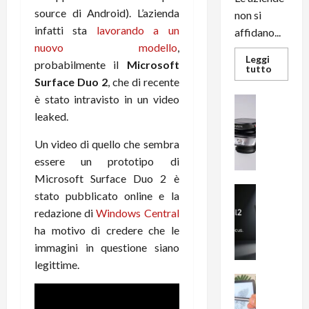
source di Android). L’azienda
non si
infatti sta
lavorando a un
affidano...
nuovo modello
,
Leggi
probabilmente il
Microsoft
Leggi
tutto
di
Surface Duo 2
, che di recente
più
su
è stato intravisto in un video
News su An
L’evoluz
Recension
leaked.
dell’uffi
passa
R
dal
a
Un video di quello che sembra
noleggio
stampan
v
essere un prototipo di
multifu
e
e
Microsoft Surface Duo 2 è
smartp
m
News su An
sempre
stato pubblicato online e la
e
Smartphon
aggiorn
redazione di
Windows Central
B
n
ha motivo di credere che le
i
F
immagini in questione siano
g
R
m
legittime.
1
e
1
News su An
H
Recension
0
R