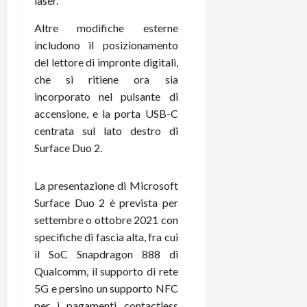
laser.
e
d
p
e
D
e
p
r
Altre modifiche esterne
a
r
i
c
includono il posizionamento
y
A
o
i
2
del lettore di impronte digitali,
n
d
c
0
d
che si ritiene ora sia
i
l
2
r
s
o
incorporato nel pulsante di
6
o
p
c
accensione, e la porta USB-C
i
l
o
centrata sul lato destro di
d
a
25/06/202
m
Surface Duo 2.
c
y
p
o
(
u
n
e
La presentazione di Microsoft
t
s
-
e
Surface Duo 2 è prevista per
c
i
r
settembre o ottobre 2021 con
h
n
e
specifiche di fascia alta, fra cui
e
k
f
il SoC Snapdragon 888 di
r
+
u
Qualcomm, il supporto di rete
m
L
n
5G e persino un supporto NFC
o
C
z
C
per i pagamenti contactless
D