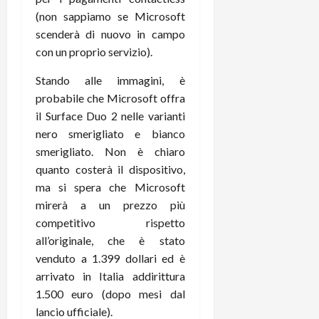
i
a
)
o
(non sappiamo se Microsoft
r
n
scenderà di nuovo in campo
t
e
27/06/202
con un proprio servizio).
a
p
1
o
Stando alle immagini, è
3
w
probabile che Microsoft offra
0
e
il Surface Duo 2 nelle varianti
0
r
nero smerigliato e bianco
b
smerigliato. Non è chiaro
a
26/06/202
quanto costerà il dispositivo,
n
ma si spera che Microsoft
k
mirerà a un prezzo più
competitivo rispetto
23/07/202
all’originale, che è stato
venduto a 1.399 dollari ed è
arrivato in Italia addirittura
1.500 euro (dopo mesi dal
lancio ufficiale).