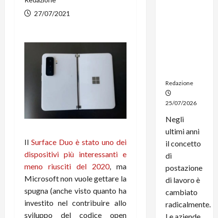
noleggio:
27/07/2021
stampanti
multifunzi
one e
smartpho
ne sempre
aggiornati
Redazione
25/07/2026
Negli
ultimi anni
Il
Surface Duo è stato uno dei
il concetto
dispositivi più interessanti e
di
meno riusciti del 2020
, ma
postazione
Microsoft non vuole gettare la
di lavoro è
spugna (anche visto quanto ha
cambiato
investito nel contribuire allo
radicalmente.
sviluppo del codice open
Le aziende