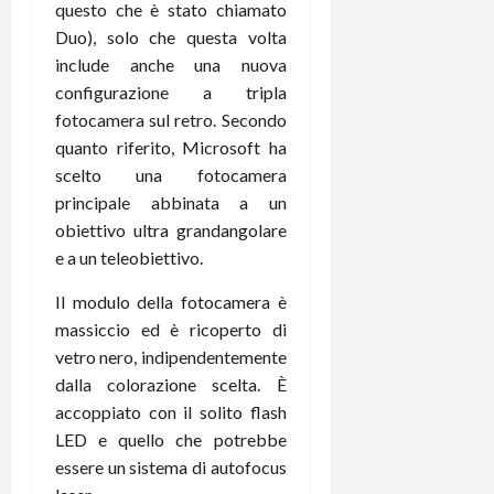
questo che è stato chiamato
t
W
n
o
e
Duo), solo che questa volta
:
c
n
S
i
i
include anche una nuova
e
w
l
o
p
configurazione a tripla
i
m
c
o
fotocamera sul retro. Secondo
t
i
o
t
quanto riferito, Microsoft ha
c
g
n
e
scelto una fotocamera
h
l
l
n
principale abbinata a un
B
i
a
t
o
obiettivo ultra grandangolare
o
n
e
t
r
e a un teleobiettivo.
o
,
p
e
v
s
Il modulo della fotocamera è
e
-
i
u
r
b
massiccio ed è ricoperto di
t
p
i
o
à
vetro nero, indipendentemente
p
l
o
d
o
dalla colorazione scelta. È
P
k
e
r
accoppiato con il solito flash
r
r
l
t
LED e quello che potrebbe
i
e
d
o
essere un sistema di autofocus
m
a
o
p