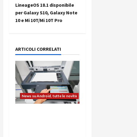
i
LineageOS 18.1 disponibile
per Galaxy S10, Galaxy Note
g
10 e Mi 10T/Mi 10T Pro
a
z
ARTICOLI CORRELATI
i
o
n
e
News su Android, tutte le novità
a
L’evoluzione dell’ufficio
passa dal noleggio:
r
stampanti multifunzione
t
e smartphone sempre