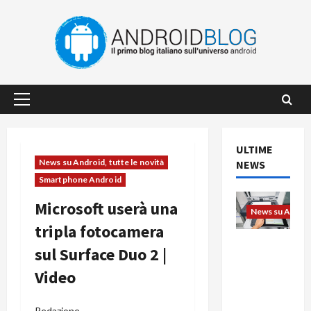
Vai
al
contenuto
Menu
principale
ULTIME
News su Android, tutte le novità
NEWS
Smartphone Android
Microsoft userà una
News su Android
tripla fotocamera
L’evoluzio
sul Surface Duo 2 |
ne
Video
dell’uffici
o passa
dal
Redazione