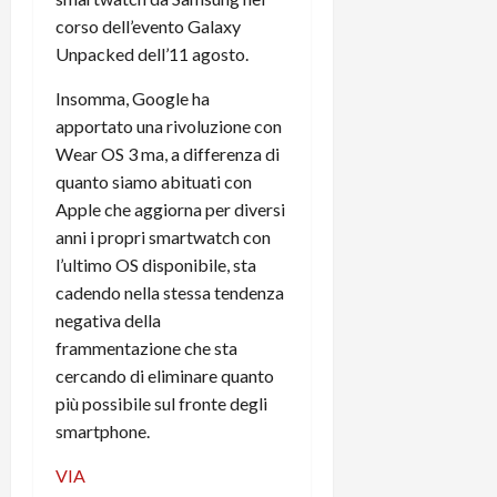
C
D
i
corso dell’evento Galaxy
a
)
o
Unpacked dell’11 agosto.
r
n
t
e
Insomma, Google ha
27/06/202
a
p
apportato una rivoluzione con
1
o
Wear OS 3 ma, a differenza di
3
w
quanto siamo abituati con
0
e
Apple che aggiorna per diversi
0
r
anni i propri smartwatch con
b
l’ultimo OS disponibile, sta
a
26/06/202
n
cadendo nella stessa tendenza
k
negativa della
frammentazione che sta
23/07/202
cercando di eliminare quanto
più possibile sul fronte degli
smartphone.
VIA