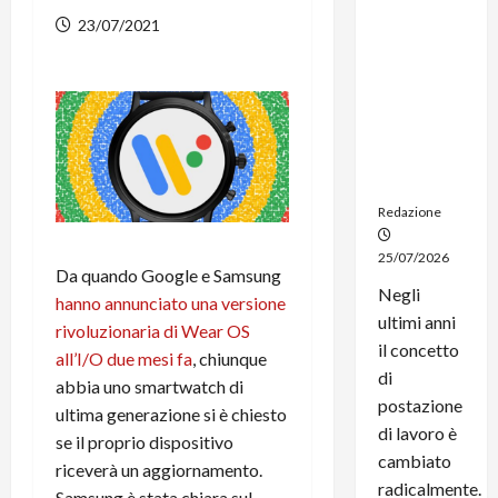
dal
23/07/2021
noleggio:
stampanti
multifunzi
one e
smartpho
ne sempre
aggiornati
Redazione
25/07/2026
Da quando Google e Samsung
Negli
hanno annunciato una versione
ultimi anni
rivoluzionaria di Wear OS
il concetto
all’I/O due mesi fa
, chiunque
di
abbia uno smartwatch di
postazione
ultima generazione si è chiesto
di lavoro è
se il proprio dispositivo
cambiato
riceverà un aggiornamento.
radicalmente.
Samsung è stata chiara sul