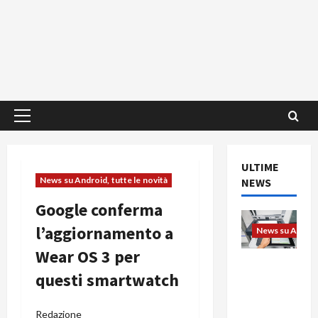
Menu
principale
ULTIME
News su Android, tutte le novità
NEWS
Google conferma
l’aggiornamento a
News su Android
Wear OS 3 per
L’evoluzio
questi smartwatch
ne
dell’uffici
o passa
Redazione