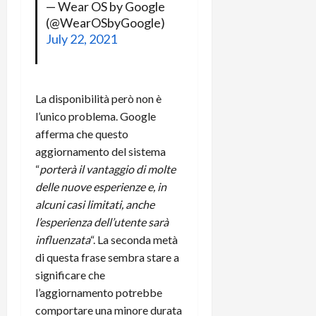
— Wear OS by Google
r
B
a
i
t
(@WearOSbyGoogle)
W
n
o
e
July 22, 2021
:
c
n
S
i
i
e
w
l
o
p
i
m
c
o
La disponibilità però non è
t
i
o
t
c
g
l’unico problema. Google
n
e
h
l
l
afferma che questo
n
B
i
a
t
aggiornamento del sistema
o
o
n
e
“
porterà il vantaggio di molte
t
r
o
,
delle nuove esperienze e, in
p
e
v
s
alcuni casi limitati, anche
e
-
i
u
l’esperienza dell’utente sarà
r
b
t
p
i
influenzata
“. La seconda metà
o
à
p
l
o
d
di questa frase sembra stare a
o
P
k
e
r
significare che
r
r
l
t
l’aggiornamento potrebbe
i
e
d
o
comportare una minore durata