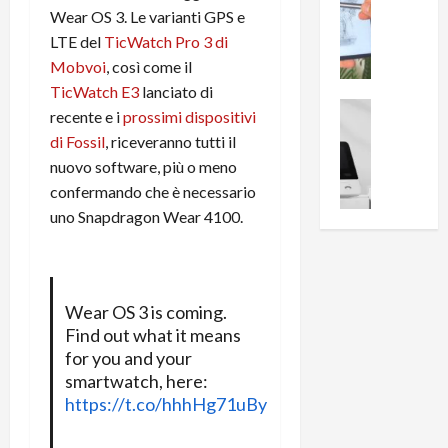
0
Wear OS 3. Le varianti GPS e
R
i
0
e
LTE del
TicWatch Pro 3 di
B
a
c
r
l
Mobvoi
, così come il
e
e
l
TicWatch E3
lanciato di
n
a
News su An
a
recente e i
prossimi dispositivi
s
Offerte An
k
p
di Fossil
, riceveranno tutti il
L
i
D
r
nuovo software, più o meno
e
o
u
o
confermando che è necessario
m
n
a
v
i
e
uno Snapdragon Wear 4100.
l
a
g
B
2
:
l
i
p
i
i
g
r
l
o
m
o
l
Wear OS 3 is coming.
r
e
n
u
Find out what it means
i
B
t
m
for you and your
o
7
o
i
smartwatch, here:
f
P
a
n
https://t.co/hhhHg71uBy
f
r
l
a
e
o
l
z