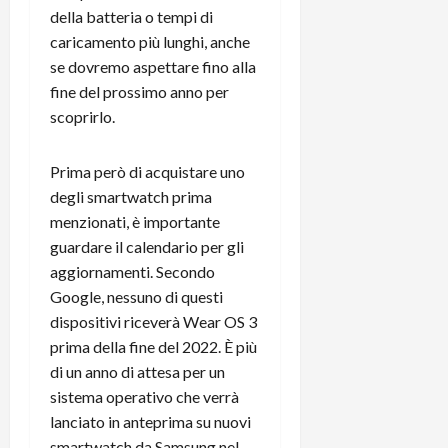
m
a
o
p
della batteria o tempi di
e
d
p
e
caricamento più lunghi, anche
D
e
p
r
a
se dovremo aspettare fino alla
r
i
c
y
A
fine del prossimo anno per
o
i
2
n
d
c
scoprirlo.
0
d
i
l
2
r
s
o
Prima però di acquistare uno
6
o
p
c
degli smartwatch prima
i
l
o
menzionati, è importante
d
a
25/06/202
m
c
y
guardare il calendario per gli
p
o
(
u
aggiornamenti. Secondo
n
e
t
Google, nessuno di questi
s
-
e
dispositivi riceverà Wear OS 3
c
i
r
prima della fine del 2022. È più
h
n
e
di un anno di attesa per un
e
k
f
sistema operativo che verrà
r
+
u
m
lanciato in anteprima su nuovi
L
n
o
C
z
smartwatch da Samsung nel