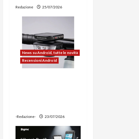
c
Redazione
25/07/2026
o
l
o
News su Android, tutte le novità
Recensioni Android
Ravemen FR1100 alla
prova: illuminazione
potente, supporto per
ciclocomputer e funzione
power bank
-Redazione-
23/07/2026