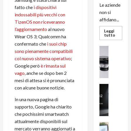
Le aziende
fatto che
i dispositivi
non si
indossabili più vecchi con
affidano...
TizenOS non riceveranno
l’aggiornamento
al nuovo
Leggi
Leggi
tutto
Wear OS 3; Qualcomm ha
di
più
confermato che
i suoi chip
su
News su An
sono pienamente compatibili
L’evoluz
Recension
dell’uffi
col nuovo sistema operativo
;
passa
R
dal
Google però
è rimasta sul
a
noleggio
stampan
vago
, anche se dopo ben 2
v
multifu
e
e
mesi di attesa si è pronunciata
smartp
m
News su An
con alcune buone notizie.
sempre
e
Smartphon
aggiorn
B
n
In una nuova pagina di
i
F
supporto, Google ha chiarito
g
R
che pochissimi smartwatch
m
1
attualmente disponibili sul
e
1
News su An
mercato verranno aggiornati a
H
Recension