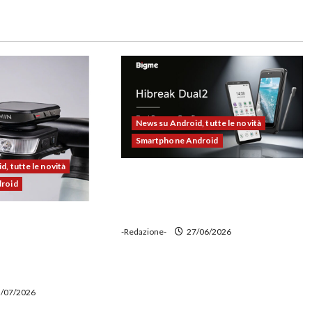
News su Android, tutte le novità
Smartphone Android
, tutte le novità
Bigme HiBreak Dual 2 pronto al
droid
lancio con la novità del doppio
display (e-ink + LCD)
00 alla prova:
-Redazione-
27/06/2026
e potente,
 ciclocomputer e
wer bank
/07/2026