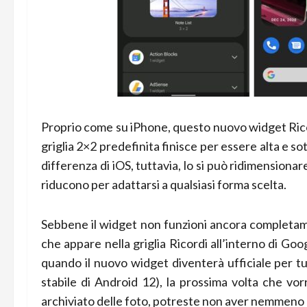
Proprio come su iPhone, questo nuovo widget Ricor
griglia 2×2 predefinita finisce per essere alta e so
differenza di iOS, tuttavia, lo si può ridimensiona
riducono per adattarsi a qualsiasi forma scelta.
Sebbene il widget non funzioni ancora completame
che appare nella griglia Ricordi all’interno di G
quando il nuovo widget diventerà ufficiale per tu
stabile di Android 12), la prossima volta che vorr
archiviato delle foto, potreste non aver nemmeno b