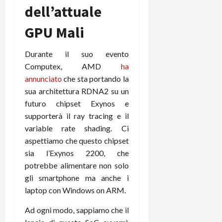
t
W
dell’attuale
n
o
e
:
c
n
S
GPU Mali
i
i
e
w
l
o
p
i
m
c
o
Durante il suo evento
t
i
o
t
Computex, AMD
ha
c
g
n
e
annunciato
che sta portando la
h
l
l
n
sua architettura RDNA2 su un
B
i
a
t
o
futuro chipset Exynos e
o
n
e
t
r
supporterà il ray tracing e il
o
,
p
e
v
s
variable rate shading. Ci
e
-
i
u
aspettiamo che questo chipset
r
b
t
p
sia l’Exynos 2200, che
i
o
à
p
potrebbe alimentare non solo
l
o
d
o
gli smartphone ma anche i
P
k
e
r
laptop con Windows on ARM.
r
r
l
t
i
e
d
o
Ad ogni modo, sappiamo che il
m
a
o
p