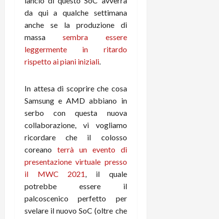
lancio di questo SoC avverrà
e
d
p
e
D
da qui a qualche settimana
e
p
r
a
r
i
anche se la produzione di
c
y
A
o
i
massa
sembra essere
2
n
d
c
leggermente in ritardo
0
d
i
l
rispetto ai piani iniziali
.
2
r
s
o
6
o
p
c
i
In attesa di scoprire che cosa
l
o
d
a
25/06/202
Samsung e AMD abbiano in
m
c
y
p
serbo con questa nuova
o
(
u
collaborazione, vi vogliamo
n
e
t
ricordare che il colosso
s
-
e
coreano
terrà un evento di
c
i
r
presentazione virtuale presso
h
n
e
il MWC 2021
, il quale
e
k
f
r
+
potrebbe essere il
u
m
L
n
palcoscenico perfetto per
o
C
z
svelare il nuovo SoC (oltre che
C
D