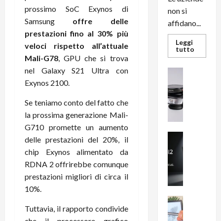
prossimo SoC Exynos di
non si
Samsung
offre delle
affidano...
prestazioni fino al 30% più
Leggi
veloci rispetto all’attuale
Leggi
tutto
di
Mali-G78
, GPU che si trova
più
su
nel Galaxy S21 Ultra con
News su An
L’evoluz
Recension
Exynos 2100.
dell’uffi
passa
R
dal
Se teniamo conto del fatto che
a
noleggio
stampan
v
la prossima generazione Mali-
multifu
e
e
G710 promette un aumento
smartp
m
News su An
sempre
delle prestazioni del 20%, il
e
Smartphon
aggiorn
chip Exynos alimentato da
B
n
RDNA 2 offrirebbe comunque
i
F
prestazioni migliori di circa il
g
R
m
10%.
1
e
1
News su An
Tuttavia, il rapporto condivide
H
Recension
0
R
che il processore grafico