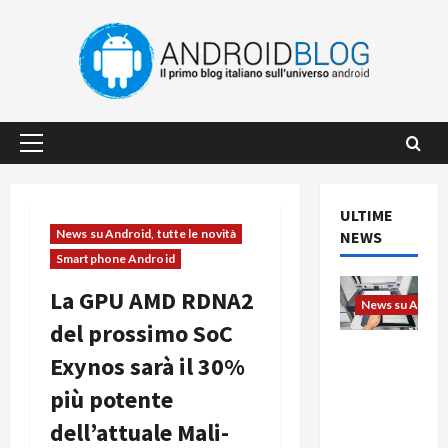
Vai
al
contenuto
Menu
principale
ULTIME
News su Android, tutte le novità
NEWS
Smartphone Android
La GPU AMD RDNA2
News su Android
del prossimo SoC
L’evoluzio
Exynos sarà il 30%
ne
più potente
dell’uffici
o passa
dell’attuale Mali-
dal