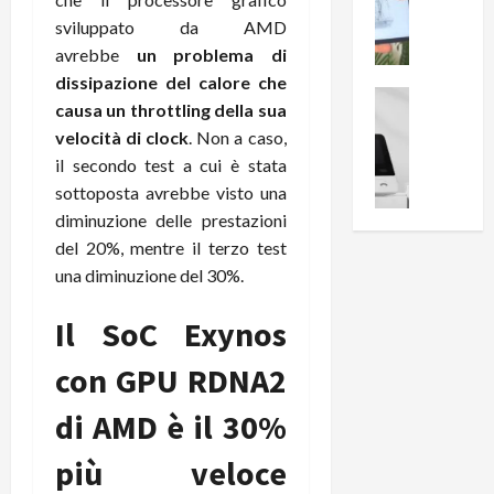
i
0
e
B
a
sviluppato da AMD
c
r
l
avrebbe
un problema di
e
e
l
dissipazione del calore che
n
a
News su An
a
causa un throttling della sua
s
Offerte An
k
p
velocità di clock
. Non a caso,
L
i
D
r
il secondo test a cui è stata
e
o
u
o
m
n
sottoposta avrebbe visto una
a
v
i
e
l
diminuzione delle prestazioni
a
g
B
2
:
del 20%, mentre il terzo test
l
i
p
i
una diminuzione del 30%.
i
g
r
l
o
m
o
l
Il SoC Exynos
r
e
n
u
i
B
t
m
con GPU RDNA2
o
7
o
i
f
P
a
n
di AMD è il 30%
f
r
l
a
e
o
l
più veloce
z
r
B
a
i