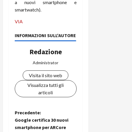
i
a nuovi smartphone e
a
)
o
smartwatch).
r
n
t
e
27/06/202
VIA
a
p
1
o
INFORMAZIONI SULL'AUTORE
3
w
0
e
Redazione
0
r
b
Administrator
a
26/06/202
n
Visita il sito web
k
Visualizza tutti gli
23/07/202
articoli
N
Precedente:
Google certifica 30 nuovi
a
smartphone per ARCore