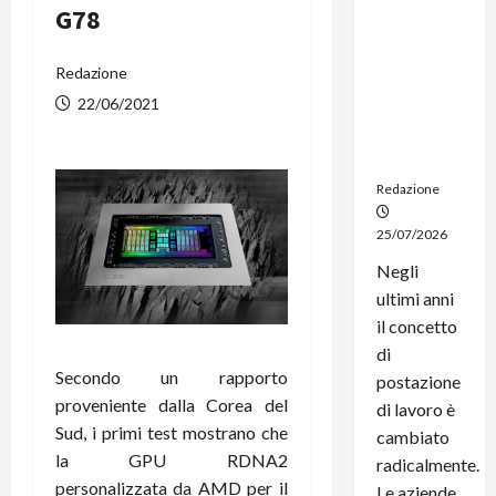
G78
noleggio:
stampanti
multifunzi
Redazione
one e
22/06/2021
smartpho
ne sempre
aggiornati
Redazione
25/07/2026
Negli
ultimi anni
il concetto
di
Secondo un rapporto
postazione
proveniente dalla Corea del
di lavoro è
Sud, i primi test mostrano che
cambiato
la GPU RDNA2
radicalmente.
personalizzata da AMD per il
Le aziende