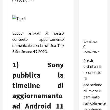
06/12/2020
noleggio:
stampanti
multifunzi
one e
smartpho
ne sempre
Eccoci arrivati al nostro
aggiornati
consueto appuntamento
Redazione
domenicale con la rubrica Top
5 Settimana 49 2020.
25/07/2026
Negli
1) Sony
ultimi anni
il concetto
pubblica la
di
timeline di
postazione
di lavoro è
aggiornamento
cambiato
radicalmente.
ad Android 11
Le aziende