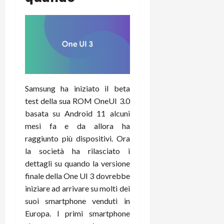
t
W
n
o
e
:
c
n
S
i
i
e
w
l
o
p
i
m
c
o
t
i
o
t
c
g
n
e
h
l
l
n
Samsung ha iniziato il beta
B
i
a
t
test della sua ROM OneUI 3.0
o
o
n
e
basata su Android 11 alcuni
t
r
o
,
mesi fa e da allora ha
p
e
v
s
e
-
raggiunto più dispositivi. Ora
i
u
r
b
t
la società ha rilasciato i
p
i
o
à
p
dettagli su quando la versione
l
o
d
o
finale della One UI 3 dovrebbe
P
k
e
r
iniziare ad arrivare su molti dei
r
r
l
t
suoi smartphone venduti in
i
e
d
o
Europa. I primi smartphone
m
a
o
p