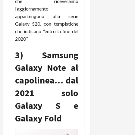
e
che riceveranno
d
p
e
D
e
p
l’aggiornamento
r
a
r
i
c
appartengono alla serie
y
A
o
i
Galaxy S20, con tempistiche
2
n
d
c
che indicano “entro la fine del
0
d
i
l
2020″
2
r
s
o
6
o
p
c
3) Samsung
i
l
o
d
a
25/06/202
m
Galaxy Note al
c
y
p
o
(
u
capolinea… dal
n
e
t
s
-
e
2021 solo
c
i
r
h
n
e
Galaxy S e
e
k
f
r
+
u
Galaxy Fold
m
L
n
o
C
z
C
D