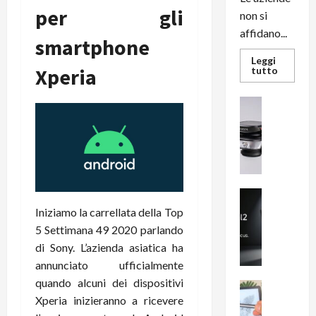
per gli
non si
affidano...
smartphone
Leggi
Xperia
Leggi
tutto
di
più
su
News su An
L’evoluz
Recension
dell’uffi
passa
R
dal
a
noleggio
stampan
v
multifu
e
e
smartp
m
News su An
sempre
e
Smartphon
aggiorn
Iniziamo la carrellata della Top
B
n
5 Settimana 49 2020 parlando
i
F
di Sony. L’azienda asiatica ha
g
R
annunciato ufficialmente
m
1
quando alcuni dei dispositivi
e
1
News su An
Xperia inizieranno a ricevere
H
Recension
0
R