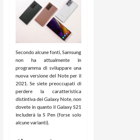
i
a
)
o
r
n
t
e
27/06/202
a
p
1
o
3
w
0
e
Secondo alcune fonti, Samsung
0
r
non ha attualmente in
b
programma di sviluppare una
a
26/06/202
nuova versione del Note per il
n
k
2021. Se siete preoccupati di
perdere la caratteristica
23/07/202
distintiva dei Galaxy Note, non
dovete in quanto il Galaxy S21
includerà la S Pen (forse solo
alcune varianti).