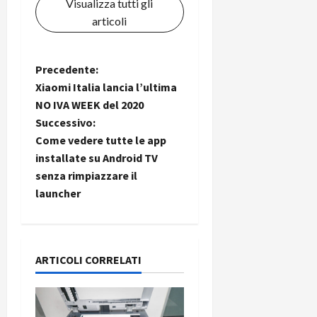
Visualizza tutti gli
articoli
N
Precedente:
Xiaomi Italia lancia l’ultima
a
NO IVA WEEK del 2020
Successivo:
v
Come vedere tutte le app
i
installate su Android TV
senza rimpiazzare il
g
launcher
a
z
ARTICOLI CORRELATI
i
o