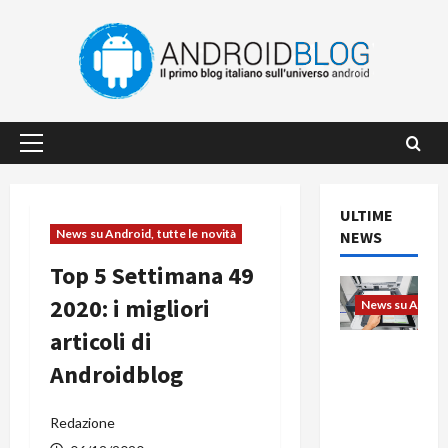
Vai
al
contenuto
Menu
principale
ULTIME
News su Android, tutte le novità
NEWS
Top 5 Settimana 49
2020: i migliori
News su Android
articoli di
L’evoluzio
Androidblog
ne
dell’uffici
o passa
Redazione
dal