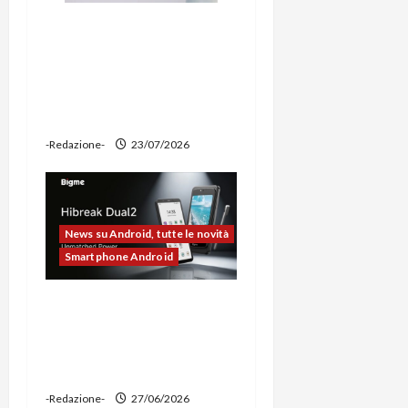
Ravemen FR1100 alla
prova: illuminazione
potente, supporto per
ciclocomputer e funzione
power bank
-Redazione-
23/07/2026
News su Android, tutte le novità
Smartphone Android
Bigme HiBreak Dual 2
pronto al lancio con la
novità del doppio display
(e-ink + LCD)
-Redazione-
27/06/2026