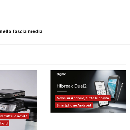
?
nella fascia media
News su Android, tutte le novità
Smartphone Android
, tutte le novità
Bigme HiBreak Dual 2 pronto al
droid
lancio con la novità del doppio