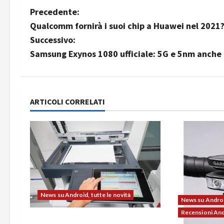
N
Precedente:
Qualcomm fornirà i suoi chip a Huawei nel 2021
a
Successivo:
v
Samsung Exynos 1080 ufficiale: 5G e 5nm anche 
i
g
ARTICOLI CORRELATI
a
z
i
o
News su Android, tutte le novità
n
News su Android
Recensioni An
L’evoluzione dell’ufficio passa