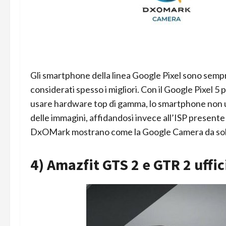
Gli smartphone della linea Google Pixel sono sempre
considerati spesso i migliori. Con il Google Pixel 5
usare hardware top di gamma, lo smartphone non u
delle immagini, affidandosi invece all’ISP presen
DxOMark mostrano come la Google Camera da sola n
4) Amazfit GTS 2 e GTR 2 uffici