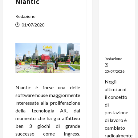
Niantic
dal
noleggio:
Redazione
stampanti
multifunzi
01/07/2020
one e
smartpho
ne sempre
aggiornati
Redazione
25/07/2026
Negli
Niantic è forse una delle
ultimi anni
software house maggiormente
il concetto
interessate alla proliferazione
di
della tecnologia AR, dal
postazione
momento che ha già all’attivo
di lavoro è
ben 3 giochi di grande
cambiato
successo come Ingress,
radicalmente.