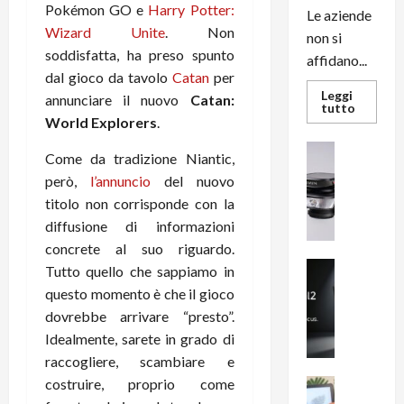
Pokémon GO e
Harry Potter:
Le aziende
Wizard Unite
. Non
non si
soddisfatta, ha preso spunto
affidano...
dal gioco da tavolo
Catan
per
Leggi
annunciare il nuovo
Catan:
Leggi
tutto
di
World Explorers
.
più
su
News su An
Come da tradizione Niantic,
L’evoluz
Recension
dell’uffi
però,
l’annuncio
del nuovo
passa
R
dal
titolo non corrisponde con la
a
noleggio
stampan
v
diffusione di informazioni
multifu
e
e
concrete al suo riguardo.
smartp
m
News su An
Tutto quello che sappiamo in
sempre
e
Smartphon
aggiorn
questo momento è che il gioco
B
n
dovrebbe arrivare “presto”.
i
F
Idealmente, sarete in grado di
g
R
raccogliere, scambiare e
m
1
e
costruire, proprio come
1
News su An
H
Recension