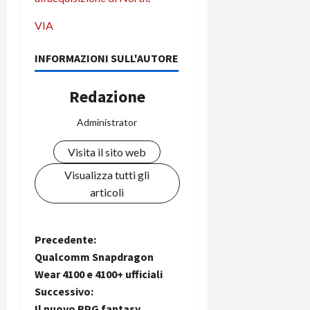
C
D
i
VIA
a
)
o
r
n
t
INFORMAZIONI SULL'AUTORE
e
27/06/202
a
p
1
o
Redazione
3
w
0
e
Administrator
0
r
b
Visita il sito web
a
26/06/202
Visualizza tutti gli
n
articoli
k
23/07/202
N
Precedente:
Qualcomm Snapdragon
a
Wear 4100 e 4100+ ufficiali
Successivo:
v
Il nuovo RPG fantasy