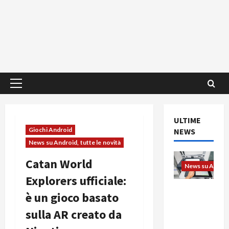
Menu
principale
ULTIME
Giochi Android
NEWS
News su Android, tutte le novità
Catan World
News su Android
Explorers ufficiale:
L’evoluzio
è un gioco basato
ne
sulla AR creato da
dell’uffici
o passa