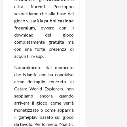
r
B
a
i
città fiorenti. Purtroppo
t
W
n
o
sospettiamo che alla base del
e
:
c
n
gioco vi sarà la
pubblicazione
S
i
i
e
w
freemium
, ovvero con il
l
o
p
i
m
c
download del gioco
o
t
i
o
t
completamente gratuita ma
c
g
n
e
con una forte presenza di
h
l
l
n
acquisti in-app.
B
i
a
t
o
o
n
e
Naturalmente, dal momento
t
r
o
,
che Niantic non ha condiviso
p
e
v
s
alcun dettaglio concreto su
e
-
i
u
Catan: World Explorers, non
r
b
t
p
sappiamo ancora quando
i
o
à
p
l
o
arriverà il gioco, come verrà
d
o
P
k
e
monetizzato o come apparirà
r
r
r
l
t
il gameplay basato sul gioco
i
e
d
o
da tavolo. Per lo meno, Niantic