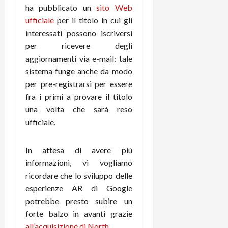
m
a
o
p
ha pubblicato un
sito Web
e
d
p
e
ufficiale
per il titolo in cui gli
D
e
p
r
interessati possono iscriversi
a
r
i
c
y
per ricevere degli
A
o
i
2
n
d
aggiornamenti via e-mail: tale
c
0
d
i
l
sistema funge anche da modo
2
r
s
o
per pre-registrarsi per essere
6
o
p
c
fra i primi a provare il titolo
i
l
o
una volta che sarà reso
d
a
25/06/202
m
ufficiale.
c
y
p
o
(
u
n
e
t
In attesa di avere più
s
-
e
informazioni, vi vogliamo
c
i
r
ricordare che lo sviluppo delle
h
n
e
esperienze AR di Google
e
k
f
potrebbe presto subire un
r
+
u
forte balzo in avanti grazie
m
L
n
o
C
all’acquisizione di North
.
z